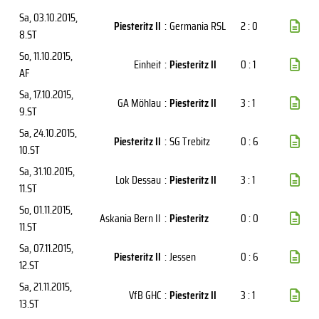
Sa, 03.10.2015
,
Piesteritz II
:
Germania RSL
2 : 0
8.ST
So, 11.10.2015
,
Einheit
:
Piesteritz II
0 : 1
AF
Sa, 17.10.2015
,
GA Möhlau
:
Piesteritz II
3 : 1
9.ST
Sa, 24.10.2015
,
Piesteritz II
:
SG Trebitz
0 : 6
10.ST
Sa, 31.10.2015
,
Lok Dessau
:
Piesteritz II
3 : 1
11.ST
So, 01.11.2015
,
Askania Bern II
:
Piesteritz
0 : 0
11.ST
Sa, 07.11.2015
,
Piesteritz II
:
Jessen
0 : 6
12.ST
Sa, 21.11.2015
,
VfB GHC
:
Piesteritz II
3 : 1
13.ST