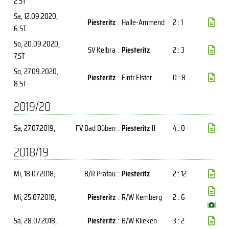
2.ST
Sa, 12.09.2020
,
Piesteritz
:
Halle-Ammend
2 : 1
6.ST
So, 20.09.2020
,
SV Kelbra
:
Piesteritz
2 : 3
7.ST
So, 27.09.2020
,
Piesteritz
:
Eintr.Elster
0 : 8
8.ST
2019/20
Sa, 27.07.2019
,
FV Bad Düben
:
Piesteritz II
4 : 0
2018/19
Mi, 18.07.2018
,
B/R Pratau
:
Piesteritz
2 : 12
Mi, 25.07.2018
,
Piesteritz
:
R/W Kemberg
2 : 6
(
)
Sa, 28.07.2018
,
Piesteritz
:
B/W Klieken
3 : 2