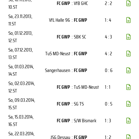
FC GWP
:
VfB GHC
2 : 2
10.ST
Sa, 23.11.2013
,
VfL Halle 96
:
FC GWP
1 : 4
11.ST
So, 01.12.2013
,
FC GWP
:
SBK SC
4 : 3
12.ST
Sa, 07.12.2013
,
TuS MD-Neust
:
FC GWP
4 : 2
13.ST
Sa, 01.03.2014
,
Sangerhausen
:
FC GWP
0 : 6
14.ST
So, 02.03.2014
,
FC GWP
:
TuS MD-Neust
1 : 1
12.ST
So, 09.03.2014
,
FC GWP
:
SG TS
0 : 5
15.ST
Sa, 15.03.2014
,
FC GWP
:
S/W Bismark
1 : 3
16.ST
Sa, 22.03.2014
,
JSG Dessau
:
FC GWP
1 : 2