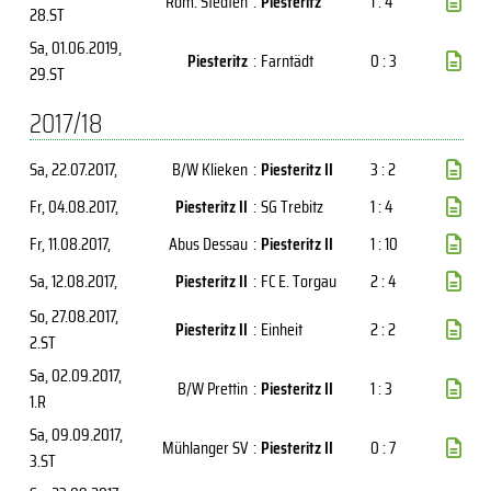
Rom. Stedten
:
Piesteritz
1 : 4
28.ST
Sa, 01.06.2019
,
Piesteritz
:
Farntädt
0 : 3
29.ST
2017/18
Sa, 22.07.2017
,
B/W Klieken
:
Piesteritz II
3 : 2
Fr, 04.08.2017
,
Piesteritz II
:
SG Trebitz
1 : 4
Fr, 11.08.2017
,
Abus Dessau
:
Piesteritz II
1 : 10
Sa, 12.08.2017
,
Piesteritz II
:
FC E. Torgau
2 : 4
So, 27.08.2017
,
Piesteritz II
:
Einheit
2 : 2
2.ST
Sa, 02.09.2017
,
B/W Prettin
:
Piesteritz II
1 : 3
1.R
Sa, 09.09.2017
,
Mühlanger SV
:
Piesteritz II
0 : 7
3.ST