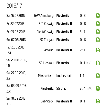
2016/17
Sa, 16.07.2016
,
G/W Annaburg
:
Piesteritz
0 : 3
Fr, 22.07.2016
,
B/R Coswig
:
Piesteritz II
0 : 8
Fr, 05.08.2016
,
Piest/Coswig
:
Piesteritz II
3 : 7
So, 07.08.2016
,
SC Torgau
:
Piesteritz
0 : 6
Fr, 12.08.2016
,
Victoria
:
Piesteritz II
2 : 1
1.ST
Sa, 20.08.2016
,
LSG Lieskau
:
Piesteritz
0 : 1
n.V.
1.R
Sa, 27.08.2016
,
Piesteritz II
:
Nudersdorf
1 : 1
2.ST
Sa, 03.09.2016
,
Piesteritz
:
SG Union
3 : 4
n.V.
2.R
Sa, 10.09.2016
,
Dab/Rack
:
Piesteritz II
0 : 1
3.ST