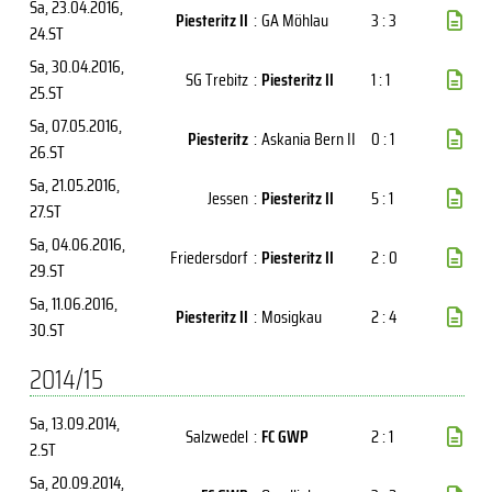
Sa, 23.04.2016
,
Piesteritz II
:
GA Möhlau
3 : 3
24.ST
Sa, 30.04.2016
,
SG Trebitz
:
Piesteritz II
1 : 1
25.ST
Sa, 07.05.2016
,
Piesteritz
:
Askania Bern II
0 : 1
26.ST
Sa, 21.05.2016
,
Jessen
:
Piesteritz II
5 : 1
27.ST
Sa, 04.06.2016
,
Friedersdorf
:
Piesteritz II
2 : 0
29.ST
Sa, 11.06.2016
,
Piesteritz II
:
Mosigkau
2 : 4
30.ST
2014/15
Sa, 13.09.2014
,
Salzwedel
:
FC GWP
2 : 1
2.ST
Sa, 20.09.2014
,