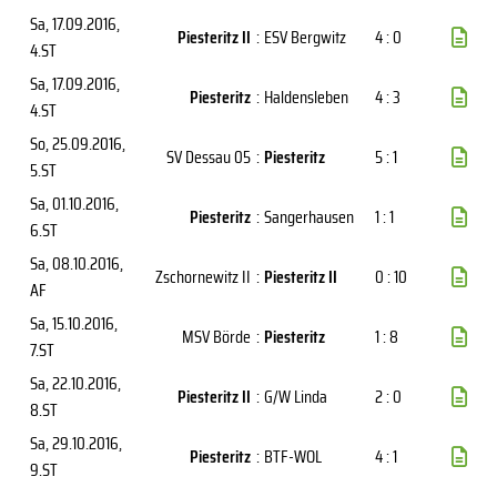
Sa, 17.09.2016
,
Piesteritz II
:
ESV Bergwitz
4 : 0
4.ST
Sa, 17.09.2016
,
Piesteritz
:
Haldensleben
4 : 3
4.ST
So, 25.09.2016
,
SV Dessau 05
:
Piesteritz
5 : 1
5.ST
Sa, 01.10.2016
,
Piesteritz
:
Sangerhausen
1 : 1
6.ST
Sa, 08.10.2016
,
Zschornewitz II
:
Piesteritz II
0 : 10
AF
Sa, 15.10.2016
,
MSV Börde
:
Piesteritz
1 : 8
7.ST
Sa, 22.10.2016
,
Piesteritz II
:
G/W Linda
2 : 0
8.ST
Sa, 29.10.2016
,
Piesteritz
:
BTF-WOL
4 : 1
9.ST