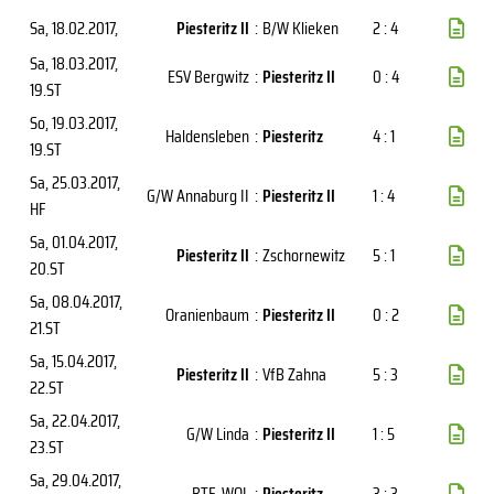
Sa, 18.02.2017
,
Piesteritz II
:
B/W Klieken
2 : 4
Sa, 18.03.2017
,
ESV Bergwitz
:
Piesteritz II
0 : 4
19.ST
So, 19.03.2017
,
Haldensleben
:
Piesteritz
4 : 1
19.ST
Sa, 25.03.2017
,
G/W Annaburg II
:
Piesteritz II
1 : 4
HF
Sa, 01.04.2017
,
Piesteritz II
:
Zschornewitz
5 : 1
20.ST
Sa, 08.04.2017
,
Oranienbaum
:
Piesteritz II
0 : 2
21.ST
Sa, 15.04.2017
,
Piesteritz II
:
VfB Zahna
5 : 3
22.ST
Sa, 22.04.2017
,
G/W Linda
:
Piesteritz II
1 : 5
23.ST
Sa, 29.04.2017
,
BTF-WOL
:
Piesteritz
3 : 3