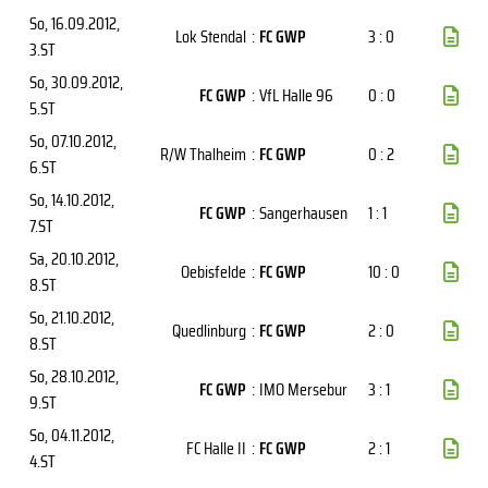
So, 16.09.2012
,
Lok Stendal
:
FC GWP
3 : 0
3.ST
So, 30.09.2012
,
FC GWP
:
VfL Halle 96
0 : 0
5.ST
So, 07.10.2012
,
R/W Thalheim
:
FC GWP
0 : 2
6.ST
So, 14.10.2012
,
FC GWP
:
Sangerhausen
1 : 1
7.ST
Sa, 20.10.2012
,
Oebisfelde
:
FC GWP
10 : 0
8.ST
So, 21.10.2012
,
Quedlinburg
:
FC GWP
2 : 0
8.ST
So, 28.10.2012
,
FC GWP
:
IMO Mersebur
3 : 1
9.ST
So, 04.11.2012
,
FC Halle II
:
FC GWP
2 : 1
4.ST