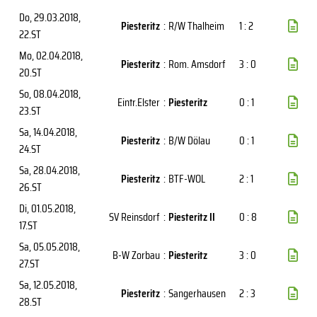
Do, 29.03.2018
,
Piesteritz
:
R/W Thalheim
1 : 2
22.ST
Mo, 02.04.2018
,
Piesteritz
:
Rom. Amsdorf
3 : 0
20.ST
So, 08.04.2018
,
Eintr.Elster
:
Piesteritz
0 : 1
23.ST
Sa, 14.04.2018
,
Piesteritz
:
B/W Dölau
0 : 1
24.ST
Sa, 28.04.2018
,
Piesteritz
:
BTF-WOL
2 : 1
26.ST
Di, 01.05.2018
,
SV Reinsdorf
:
Piesteritz II
0 : 8
17.ST
Sa, 05.05.2018
,
B-W Zorbau
:
Piesteritz
3 : 0
27.ST
Sa, 12.05.2018
,
Piesteritz
:
Sangerhausen
2 : 3
28.ST