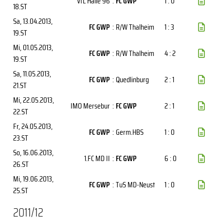
VfL Halle 96
:
FC GWP
1 : 0
18.ST
Sa, 13.04.2013
,
FC GWP
:
R/W Thalheim
1 : 3
19.ST
Mi, 01.05.2013
,
FC GWP
:
R/W Thalheim
4 : 2
19.ST
Sa, 11.05.2013
,
FC GWP
:
Quedlinburg
2 : 1
21.ST
Mi, 22.05.2013
,
IMO Mersebur
:
FC GWP
2 : 1
22.ST
Fr, 24.05.2013
,
FC GWP
:
Germ.HBS
1 : 0
23.ST
So, 16.06.2013
,
1.FC MD II
:
FC GWP
6 : 0
26.ST
Mi, 19.06.2013
,
FC GWP
:
TuS MD-Neust
1 : 0
25.ST
2011/12