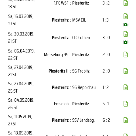
1.FC WSF
:
Piesteritz
3 : 2
18.ST
Sa, 16.03.2019
,
Piesteritz
:
MSV EIL
1 : 3
19.ST
(
)
Sa, 30.03.2019
,
Piesteritz
:
CfC Cöthen
3 : 0
21.ST
(
)
Sa, 06.04.2019
,
Merseburg 99
:
Piesteritz
2 : 0
22.ST
Sa, 27.04.2019
,
Piesteritz II
:
SG Trebitz
2 : 0
21.ST
Sa, 27.04.2019
,
Piesteritz
:
SG Reppichau
1 : 2
25.ST
Sa, 04.05.2019
,
Emseloh
:
Piesteritz
5 : 1
26.ST
Sa, 11.05.2019
,
Piesteritz
:
SSV Landsbg.
6 : 2
27.ST
Sa, 18.05.2019
,