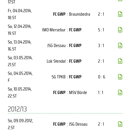
17.ST
Fr, 04.04.2014
,
FC GWP
:
Braunsbedra
2 : 1
18.ST
Sa, 12.04.2014
,
IMO Mersebur
:
FC GWP
5 : 1
19.ST
So, 13.04.2014
,
JSG Dessau
:
FC GWP
3 : 1
16.ST
Sa, 03.05.2014
,
Lok Stendal
:
FC GWP
2 : 1
21.ST
So, 04.05.2014
,
SG TPKB
:
FC GWP
0 : 6
F
Sa, 10.05.2014
,
FC GWP
:
MSV Börde
1 : 1
22.ST
2012/13
So, 09.09.2012
,
FC GWP
:
JSG Dessau
2 : 1
2.ST