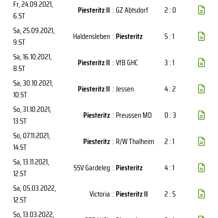
Fr, 24.09.2021
,
Piesteritz II
:
GZ Abtsdorf
2 : 0
6.ST
Sa, 25.09.2021
,
Haldensleben
:
Piesteritz
5 : 1
9.ST
Sa, 16.10.2021
,
Piesteritz II
:
VfB GHC
3 : 1
8.ST
Sa, 30.10.2021
,
Piesteritz II
:
Jessen
4 : 2
10.ST
So, 31.10.2021
,
Piesteritz
:
Preussen MD
0 : 3
13.ST
So, 07.11.2021
,
Piesteritz
:
R/W Thalheim
2 : 1
14.ST
Sa, 13.11.2021
,
SSV Gardeleg
:
Piesteritz
4 : 1
12.ST
Sa, 05.03.2022
,
Victoria
:
Piesteritz II
2 : 5
12.ST
So, 13.03.2022
,