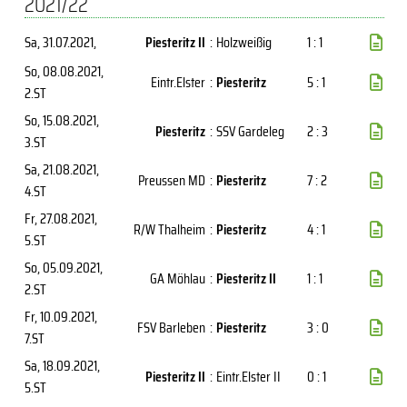
2021/22
Sa, 31.07.2021
,
Piesteritz II
:
Holzweißig
1 : 1
So, 08.08.2021
,
Eintr.Elster
:
Piesteritz
5 : 1
2.ST
So, 15.08.2021
,
Piesteritz
:
SSV Gardeleg
2 : 3
3.ST
Sa, 21.08.2021
,
Preussen MD
:
Piesteritz
7 : 2
4.ST
Fr, 27.08.2021
,
R/W Thalheim
:
Piesteritz
4 : 1
5.ST
So, 05.09.2021
,
GA Möhlau
:
Piesteritz II
1 : 1
2.ST
Fr, 10.09.2021
,
FSV Barleben
:
Piesteritz
3 : 0
7.ST
Sa, 18.09.2021
,
Piesteritz II
:
Eintr.Elster II
0 : 1
5.ST