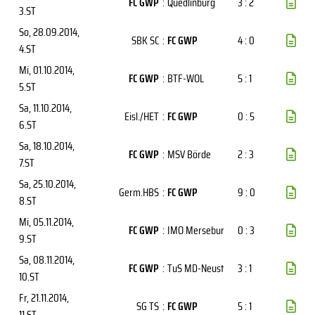
FC GWP
:
Quedlinburg
3 : 2
3.ST
So, 28.09.2014
,
SBK SC
:
FC GWP
4 : 0
4.ST
Mi, 01.10.2014
,
FC GWP
:
BTF-WOL
5 : 1
5.ST
Sa, 11.10.2014
,
Eisl./HET
:
FC GWP
0 : 5
6.ST
Sa, 18.10.2014
,
FC GWP
:
MSV Börde
2 : 3
7.ST
Sa, 25.10.2014
,
Germ.HBS
:
FC GWP
9 : 0
8.ST
Mi, 05.11.2014
,
FC GWP
:
IMO Mersebur
0 : 3
9.ST
Sa, 08.11.2014
,
FC GWP
:
TuS MD-Neust
3 : 1
10.ST
Fr, 21.11.2014
,
SG TS
:
FC GWP
5 : 1
11.ST