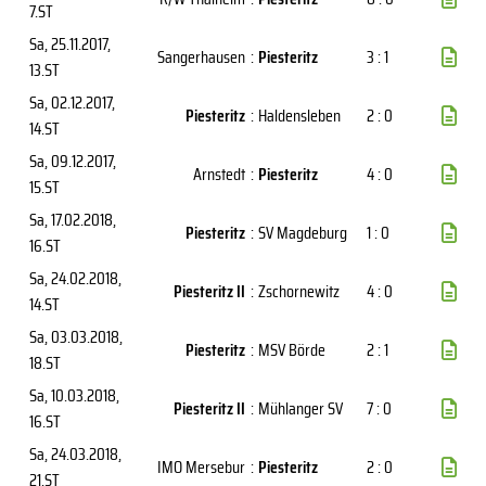
7.ST
Sa, 25.11.2017
,
Sangerhausen
:
Piesteritz
3 : 1
13.ST
Sa, 02.12.2017
,
Piesteritz
:
Haldensleben
2 : 0
14.ST
Sa, 09.12.2017
,
Arnstedt
:
Piesteritz
4 : 0
15.ST
Sa, 17.02.2018
,
Piesteritz
:
SV Magdeburg
1 : 0
16.ST
Sa, 24.02.2018
,
Piesteritz II
:
Zschornewitz
4 : 0
14.ST
Sa, 03.03.2018
,
Piesteritz
:
MSV Börde
2 : 1
18.ST
Sa, 10.03.2018
,
Piesteritz II
:
Mühlanger SV
7 : 0
16.ST
Sa, 24.03.2018
,
IMO Mersebur
:
Piesteritz
2 : 0
21.ST