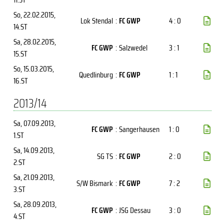
So, 22.02.2015
,
Lok Stendal
:
FC GWP
4 : 0
14.ST
Sa, 28.02.2015
,
FC GWP
:
Salzwedel
3 : 1
15.ST
So, 15.03.2015
,
Quedlinburg
:
FC GWP
1 : 1
16.ST
2013/14
Sa, 07.09.2013
,
FC GWP
:
Sangerhausen
1 : 0
1.ST
Sa, 14.09.2013
,
SG TS
:
FC GWP
2 : 0
2.ST
Sa, 21.09.2013
,
S/W Bismark
:
FC GWP
7 : 2
3.ST
Sa, 28.09.2013
,
FC GWP
:
JSG Dessau
3 : 0
4.ST