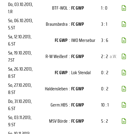
Do, 03.10.2013
,
BTF-WOL
:
FC GWP
1 : 0
1.R
So, 06.10.2013
,
Braunsbedra
:
FC GWP
3 : 1
5.ST
Sa, 12.10.2013
,
FC GWP
:
IMO Mersebur
3 : 6
6.ST
Sa, 19.10.2013
,
R-W Weißenf
:
FC GWP
2 : 2
a.W.
7.ST
Sa, 26.10.2013
,
FC GWP
:
Lok Stendal
0 : 2
8.ST
So, 27.10.2013
,
Haldensleben
:
FC GWP
0 : 2
8.ST
Do, 31.10.2013
,
Germ.HBS
:
FC GWP
10 : 1
6.ST
So, 03.11.2013
,
MSV Börde
:
FC GWP
5 : 2
9.ST
So, 10.11.2013
,