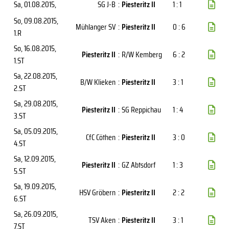
Sa, 01.08.2015
,
SG J-B
:
Piesteritz II
1 : 1
So, 09.08.2015
,
Mühlanger SV
:
Piesteritz II
0 : 6
1.R
So, 16.08.2015
,
Piesteritz II
:
R/W Kemberg
6 : 2
1.ST
Sa, 22.08.2015
,
B/W Klieken
:
Piesteritz II
3 : 1
2.ST
Sa, 29.08.2015
,
Piesteritz II
:
SG Reppichau
1 : 4
3.ST
Sa, 05.09.2015
,
CfC Cöthen
:
Piesteritz II
3 : 0
4.ST
Sa, 12.09.2015
,
Piesteritz II
:
GZ Abtsdorf
1 : 3
5.ST
Sa, 19.09.2015
,
HSV Gröbern
:
Piesteritz II
2 : 2
6.ST
Sa, 26.09.2015
,
TSV Aken
:
Piesteritz II
3 : 1
7.ST