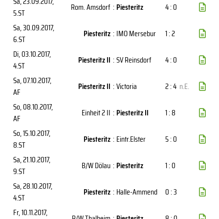
Sa, 23.09.2017
,
Rom. Amsdorf
:
Piesteritz
4 : 0
5.ST
Sa, 30.09.2017
,
Piesteritz
:
IMO Mersebur
1 : 2
6.ST
Di, 03.10.2017
,
Piesteritz II
:
SV Reinsdorf
4 : 0
4.ST
Sa, 07.10.2017
,
Piesteritz II
:
Victoria
2 : 4
n.E.
AF
So, 08.10.2017
,
Einheit 2 II
:
Piesteritz II
1 : 8
AF
So, 15.10.2017
,
Piesteritz
:
Eintr.Elster
5 : 0
8.ST
Sa, 21.10.2017
,
B/W Dölau
:
Piesteritz
1 : 0
9.ST
Sa, 28.10.2017
,
Piesteritz
:
Halle-Ammend
0 : 3
4.ST
Fr, 10.11.2017
,
R/W Thalheim
:
Piesteritz
8 : 0