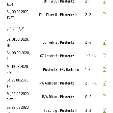
BTF-WOL
:
Piesteritz
2 : 1
17.ST
Sa, 09.04.2022
,
Eintr.Elster II
:
Piesteritz II
2 : 2
16.ST
2020/21
Sa, 01.08.2020
,
SG Trebitz
:
Piesteritz
2 : 4
HF
Sa, 08.08.2020
,
GZ Abtsdorf
:
Piesteritz
1 : 3
n.V.
F
Mi, 19.08.2020
,
Piesteritz
:
FSV Barleben
1 : 2
2.ST
Sa, 22.08.2020
,
RW Alsleben
:
Piesteritz
2 : 1
n.V.
1.R
Mi, 26.08.2020
,
B/W Dölau
:
Piesteritz
0 : 2
3.ST
Sa, 29.08.2020
,
FC Zörbig
:
Piesteritz II
3 : 3