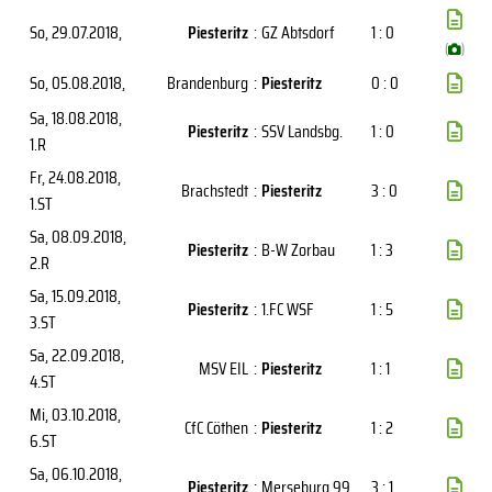
So, 29.07.2018
,
Piesteritz
:
GZ Abtsdorf
1 : 0
(
)
So, 05.08.2018
,
Brandenburg
:
Piesteritz
0 : 0
Sa, 18.08.2018
,
Piesteritz
:
SSV Landsbg.
1 : 0
1.R
Fr, 24.08.2018
,
Brachstedt
:
Piesteritz
3 : 0
1.ST
Sa, 08.09.2018
,
Piesteritz
:
B-W Zorbau
1 : 3
2.R
Sa, 15.09.2018
,
Piesteritz
:
1.FC WSF
1 : 5
3.ST
Sa, 22.09.2018
,
MSV EIL
:
Piesteritz
1 : 1
4.ST
Mi, 03.10.2018
,
CfC Cöthen
:
Piesteritz
1 : 2
6.ST
Sa, 06.10.2018
,
Piesteritz
:
Merseburg 99
3 : 1