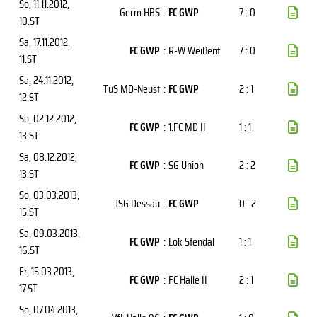
So, 11.11.2012
,
Germ.HBS
:
FC GWP
7 : 0
10.ST
Sa, 17.11.2012
,
FC GWP
:
R-W Weißenf
7 : 0
11.ST
Sa, 24.11.2012
,
TuS MD-Neust
:
FC GWP
2 : 1
12.ST
So, 02.12.2012
,
FC GWP
:
1.FC MD II
1 : 1
13.ST
Sa, 08.12.2012
,
FC GWP
:
SG Union
2 : 2
13.ST
So, 03.03.2013
,
JSG Dessau
:
FC GWP
0 : 2
15.ST
Sa, 09.03.2013
,
FC GWP
:
Lok Stendal
1 : 1
16.ST
Fr, 15.03.2013
,
FC GWP
:
FC Halle II
2 : 1
17.ST
So, 07.04.2013
,