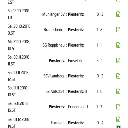
7.ST
Sa, 13.10.2018
,
Mühlanger SV
:
Piesteritz
0 : 2
1.R
Sa, 20.10.2018
,
Braunsbedra
:
Piesteritz
1 : 2
8.ST
Mi, 31.10.2018
,
SG Reppichau
:
Piesteritz
1 : 1
10.ST
Sa, 03.11.2018
,
Piesteritz
:
Emseloh
5 : 1
11.ST
Sa, 10.11.2018
,
SSV Landsbg.
:
Piesteritz
0 : 3
12.ST
So, 11.11.2018
,
GZ Abtsdorf
:
Piesteritz II
1 : 0
10.ST
Sa, 17.11.2018
,
Piesteritz
:
Friedersdorf
1 : 3
15.ST
Sa, 01.12.2018
,
Farntädt
:
Piesteritz
0 : 4
14.ST
(
)