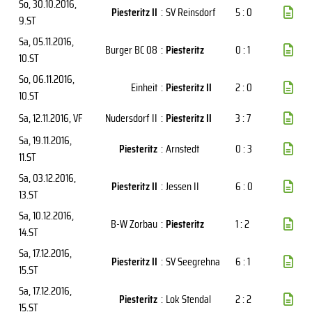
So, 30.10.2016
,
Piesteritz II
:
SV Reinsdorf
5 : 0
9.ST
Sa, 05.11.2016
,
Burger BC 08
:
Piesteritz
0 : 1
10.ST
So, 06.11.2016
,
Einheit
:
Piesteritz II
2 : 0
10.ST
Sa, 12.11.2016
, VF
Nudersdorf II
:
Piesteritz II
3 : 7
Sa, 19.11.2016
,
Piesteritz
:
Arnstedt
0 : 3
11.ST
Sa, 03.12.2016
,
Piesteritz II
:
Jessen II
6 : 0
13.ST
Sa, 10.12.2016
,
B-W Zorbau
:
Piesteritz
1 : 2
14.ST
Sa, 17.12.2016
,
Piesteritz II
:
SV Seegrehna
6 : 1
15.ST
Sa, 17.12.2016
,
Piesteritz
:
Lok Stendal
2 : 2
15.ST