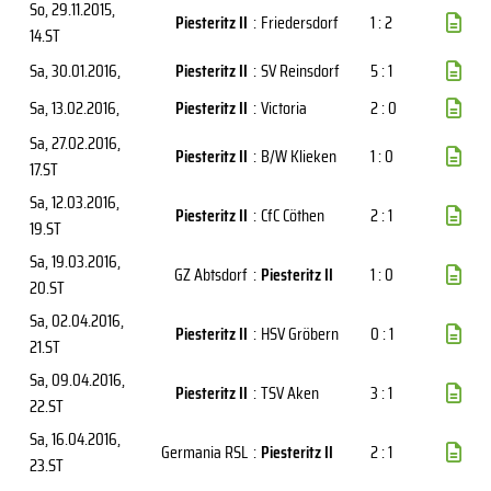
So, 29.11.2015
,
Piesteritz II
:
Friedersdorf
1 : 2
14.ST
Sa, 30.01.2016
,
Piesteritz II
:
SV Reinsdorf
5 : 1
Sa, 13.02.2016
,
Piesteritz II
:
Victoria
2 : 0
Sa, 27.02.2016
,
Piesteritz II
:
B/W Klieken
1 : 0
17.ST
Sa, 12.03.2016
,
Piesteritz II
:
CfC Cöthen
2 : 1
19.ST
Sa, 19.03.2016
,
GZ Abtsdorf
:
Piesteritz II
1 : 0
20.ST
Sa, 02.04.2016
,
Piesteritz II
:
HSV Gröbern
0 : 1
21.ST
Sa, 09.04.2016
,
Piesteritz II
:
TSV Aken
3 : 1
22.ST
Sa, 16.04.2016
,
Germania RSL
:
Piesteritz II
2 : 1
23.ST