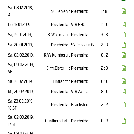
Sa, 08.12.2018
,
LSG Lebien
:
Piesteritz
1 : 8
AF
Do, 17.01.2019
,
Piesteritz
:
VfB GHC
11 : 0
Sa, 19.01.2019
,
B-W Zorbau
:
Piesteritz
3 : 3
Sa, 26.01.2019
,
Piesteritz
:
SV Dessau 05
2 : 3
Sa, 02.02.2019
,
R/W Kemberg
:
Piesteritz
0 : 2
Sa, 09.02.2019
,
Eintr.Elster II
:
Piesteritz
2 : 3
VF
Sa, 16.02.2019
,
Eintracht
:
Piesteritz
6 : 0
Mi, 20.02.2019
,
Piesteritz
:
VfB Zahna
8 : 0
Sa, 23.02.2019
,
Piesteritz
:
Brachstedt
2 : 2
16.ST
Sa, 02.03.2019
,
Günthersdorf
:
Piesteritz
0 : 3
17.ST
Sa, 09.03.2019
,