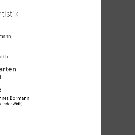
tistik
rmann
irth
arten
d
e
nnes Bormann
exander Wirth)