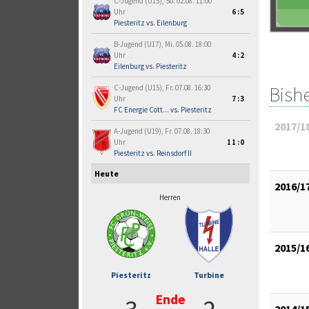
C-Jugend (U15), So. 02.08. 11:00
Uhr
6:5
Piesteritz
vs.
Eilenburg
B-Jugend (U17), Mi. 05.08. 18:00
Uhr
4:2
Eilenburg
vs.
Piesteritz
Bish
C-Jugend (U15), Fr. 07.08. 16:30
Uhr
7:3
FC Energie Cott...
vs.
Piesteritz
2017/1
A-Jugend (U19), Fr. 07.08. 18:30
Uhr
11:0
Piesteritz
vs.
Reinsdorf II
Heute
2016/1
Herren
2015/1
Piesteritz
Turbine
Ende
2014/1