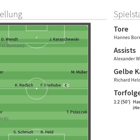
tellung
Spielsta
Tore
Hannes Bo
D. Wendt
J. Karaschewski
6' H. Bormann)
Assists
Alexander W
Gelbe K
er
M. Müller
Richard Hel
K. Redlich
F. Freihube
C
Torfolg
1:2 (50')
Ha
(Al
er
T. Polaszek
Wirth)
S. Schmidt
R. Held