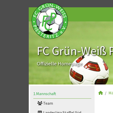
FC Grün-Weiß Pi
Offizielle Homepage
Mä
1.Mannschaft
Team
Landesliga Staffel Süd