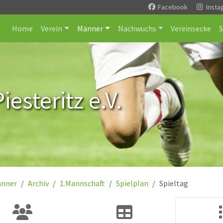
Facebook
Insta
Home
Verein
Männer
Nachwuchs
Vereinsecke
esteritz e.V.
nner
Archiv
1.Mannschaft
Spielplan
Spieltag