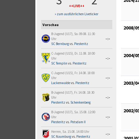
3
2
++LIVE++
» zum ausführlichen Liveticker
Vorschau
2008/0
B-Jugend (U17), So. 09.08. 11:30
Uhr
-:-
SC Bernburg
vs.
Piesteritz
C-Jugend (U15), Di. 11.08. 18:00
2004/0
Uhr
-:-
SC Templin
vs.
Piesteritz
C-Jugend (U15), Fr. 14.08. 18:00
Uhr
-:-
2003/0
Luckenwalde
vs.
Piesteritz
B-Jugend (U17), Fr. 14.08. 18:30
Uhr
-:-
Piesteritz
vs.
Schenkenberg
2002/0
B-Jugend (U17), Sa. 15.08. 12:00
Uhr
-:-
Piesteritz
vs.
Potsdam II
Herren, Sa. 15.08. 14:00 Uhr
-:-
SC Naumburg
vs.
Piesteritz
2001/0