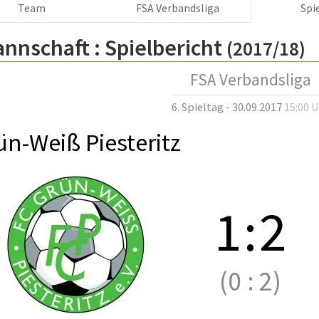
Team
FSA Verbandsliga
Spi
annschaft :
Spielbericht
(2017/18)
FSA Verbandsliga
6. Spieltag - 30.09.2017
15:00 
ün-Weiß Piesteritz
1
:
2
(0
:
2)