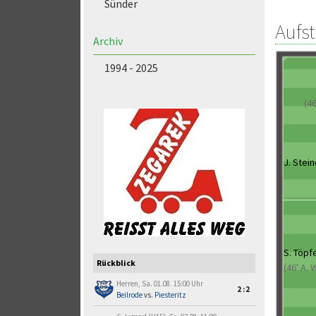
Sünder
Aufs
Archiv
1994 - 2025
(4
J. Stein
S. Töpf
Rückblick
(46' A. 
Herren, Sa. 01.08. 15:00 Uhr
2:2
Beilrode
vs.
Piesteritz