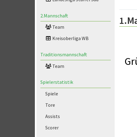
2.Mannschaft
1.M
Team
Kreisoberliga WB
Traditionsmannschaft
Gr
Team
Spielerstatistik
Spiele
Tore
Assists
Scorer