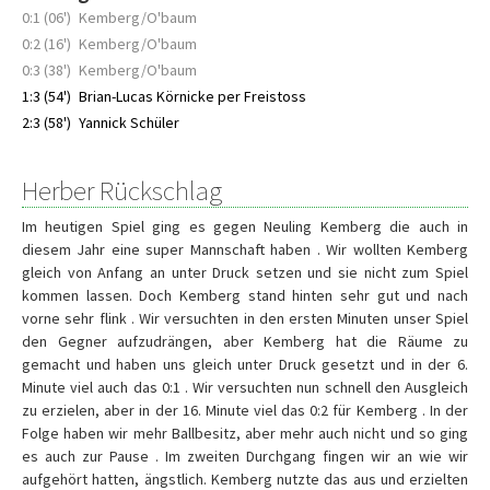
0:1 (06')
Kemberg/O'baum
0:2 (16')
Kemberg/O'baum
0:3 (38')
Kemberg/O'baum
1:3 (54')
Brian-Lucas Körnicke per Freistoss
2:3 (58')
Yannick Schüler
Herber Rückschlag
Im heutigen Spiel ging es gegen Neuling Kemberg die auch in
diesem Jahr eine super Mannschaft haben . Wir wollten Kemberg
gleich von Anfang an unter Druck setzen und sie nicht zum Spiel
kommen lassen. Doch Kemberg stand hinten sehr gut und nach
vorne sehr flink . Wir versuchten in den ersten Minuten unser Spiel
den Gegner aufzudrängen, aber Kemberg hat die Räume zu
gemacht und haben uns gleich unter Druck gesetzt und in der 6.
Minute viel auch das 0:1 . Wir versuchten nun schnell den Ausgleich
zu erzielen, aber in der 16. Minute viel das 0:2 für Kemberg . In der
Folge haben wir mehr Ballbesitz, aber mehr auch nicht und so ging
es auch zur Pause . Im zweiten Durchgang fingen wir an wie wir
aufgehört hatten, ängstlich. Kemberg nutzte das aus und erzielten