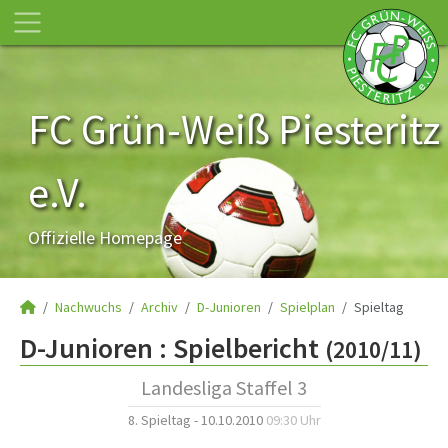
FC Grün-Weiß Piesteritz
e.V.
Offizielle Homepage
Nachwuchs
Archiv
D-Junioren
Spielplan
Spieltag
D-Junioren :
Spielbericht
(2010/11)
Landesliga Staffel 3
8. Spieltag - 10.10.2010
09:30 Uhr