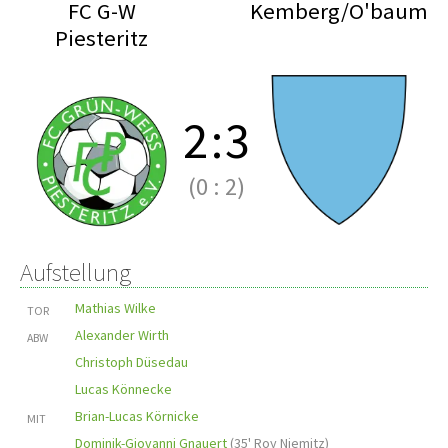
FC G-W
Kemberg/O'baum
Piesteritz
2
:
3
(0
:
2)
Aufstellung
Mathias Wilke
TOR
Alexander Wirth
ABW
Christoph Düsedau
Lucas Könnecke
Brian-Lucas Körnicke
MIT
Dominik-Giovanni Gnauert
(
35' Roy Niemitz
)