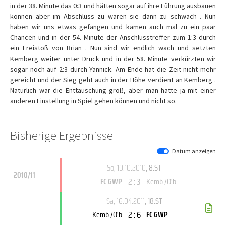
in der 38. Minute das 0:3 und hätten sogar auf ihre Führung ausbauen
können aber im Abschluss zu waren sie dann zu schwach . Nun
haben wir uns etwas gefangen und kamen auch mal zu ein paar
Chancen und in der 54. Minute der Anschlusstreffer zum 1:3 durch
ein Freistoß von Brian . Nun sind wir endlich wach und setzten
Kemberg weiter unter Druck und in der 58. Minute verkürzten wir
sogar noch auf 2:3 durch Yannick. Am Ende hat die Zeit nicht mehr
gereicht und der Sieg geht auch in der Höhe verdient an Kemberg .
Natürlich war die Enttäuschung groß, aber man hatte ja mit einer
anderen Einstellung in Spiel gehen können und nicht so.
Bisherige Ergebnisse
Datum anzeigen
So, 10.10.2010
, 8.ST
2010/11
2 : 3
FC GWP
Kemb./O'b
Sa, 16.04.2011
, 18.ST
2 : 6
Kemb./O'b
FC GWP