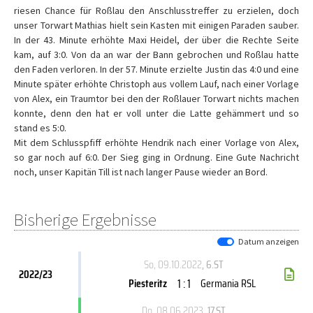
riesen Chance für Roßlau den Anschlusstreffer zu erzielen, doch
unser Torwart Mathias hielt sein Kasten mit einigen Paraden sauber.
In der 43. Minute erhöhte Maxi Heidel, der über die Rechte Seite
kam, auf 3:0. Von da an war der Bann gebrochen und Roßlau hatte
den Faden verloren. In der 57. Minute erzielte Justin das 4:0 und eine
Minute später erhöhte Christoph aus vollem Lauf, nach einer Vorlage
von Alex, ein Traumtor bei den der Roßlauer Torwart nichts machen
konnte, denn den hat er voll unter die Latte gehämmert und so
stand es 5:0.
Mit dem Schlusspfiff erhöhte Hendrik nach einer Vorlage von Alex,
so gar noch auf 6:0. Der Sieg ging in Ordnung. Eine Gute Nachricht
noch, unser Kapitän Till ist nach langer Pause wieder an Bord.
Bisherige Ergebnisse
Datum anzeigen
So, 09.10.2022
, 6.ST
2022/23
1 : 1
Piesteritz
Germania RSL
Do, 08.06.2023
, 17.ST