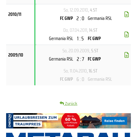
So, 12.09.2010
, 4.ST
2010/11
2 : 0
FC GWP
Germania RSL
Do, 07.04.2011
, 14.ST
1 : 5
Germania RSL
FC GWP
So, 20.09.2009
, 5.ST
2009/10
2 : 7
Germania RSL
FC GWP
So, 11.04.2010
, 16.ST
6 : 0
FC GWP
Germania RSL
Zurück