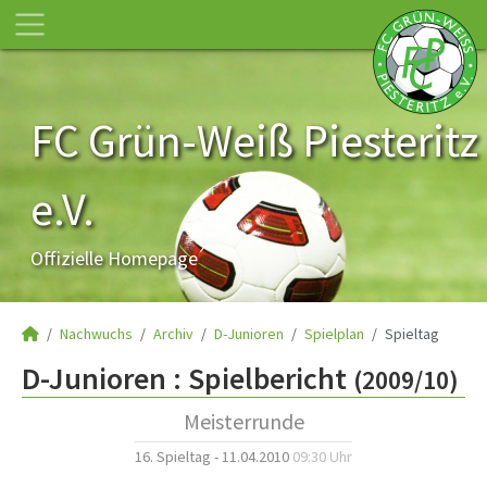
FC Grün-Weiß Piesteritz
e.V.
Offizielle Homepage
Nachwuchs
Archiv
D-Junioren
Spielplan
Spieltag
D-Junioren :
Spielbericht
(2009/10)
Meisterrunde
16. Spieltag - 11.04.2010
09:30 Uhr