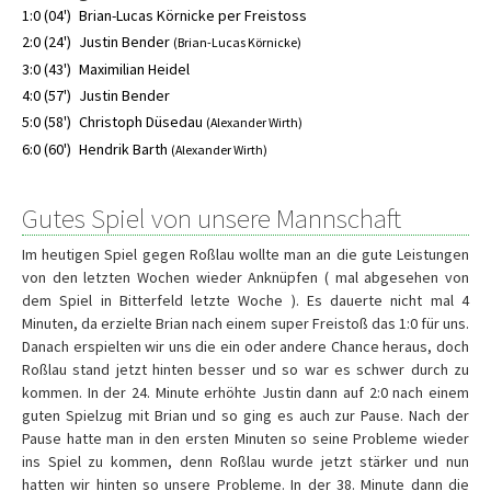
1:0 (04')
Brian-Lucas Körnicke per Freistoss
2:0 (24')
Justin Bender
(Brian-Lucas Körnicke)
3:0 (43')
Maximilian Heidel
4:0 (57')
Justin Bender
5:0 (58')
Christoph Düsedau
(Alexander Wirth)
6:0 (60')
Hendrik Barth
(Alexander Wirth)
Gutes Spiel von unsere Mannschaft
Im heutigen Spiel gegen Roßlau wollte man an die gute Leistungen
von den letzten Wochen wieder Anknüpfen ( mal abgesehen von
dem Spiel in Bitterfeld letzte Woche ). Es dauerte nicht mal 4
Minuten, da erzielte Brian nach einem super Freistoß das 1:0 für uns.
Danach erspielten wir uns die ein oder andere Chance heraus, doch
Roßlau stand jetzt hinten besser und so war es schwer durch zu
kommen. In der 24. Minute erhöhte Justin dann auf 2:0 nach einem
guten Spielzug mit Brian und so ging es auch zur Pause. Nach der
Pause hatte man in den ersten Minuten so seine Probleme wieder
ins Spiel zu kommen, denn Roßlau wurde jetzt stärker und nun
hatten wir hinten so unsere Probleme. In der 38. Minute dann die