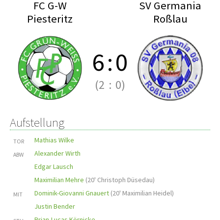
FC G-W
SV Germania
Piesteritz
Roßlau
6
:
0
(2
:
0)
Aufstellung
Mathias Wilke
TOR
Alexander Wirth
ABW
Edgar Lausch
Maximilian Mehre
(
20' Christoph Düsedau
)
Dominik-Giovanni Gnauert
(
20' Maximilian Heidel
)
MIT
Justin Bender
Brian-Lucas Körnicke