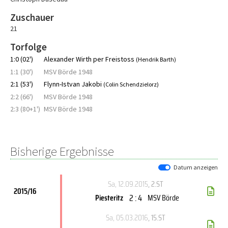
Zuschauer
21
Torfolge
1:0 (02')
Alexander Wirth per Freistoss
(Hendrik Barth)
1:1 (30')
MSV Börde 1948
2:1 (53')
Flynn-Istvan Jakobi
(Colin Schendzielorz)
2:2 (66')
MSV Börde 1948
2:3 (80+1')
MSV Börde 1948
Bisherige Ergebnisse
Datum anzeigen
Sa, 12.09.2015
, 2.ST
2015/16
2 : 4
Piesteritz
MSV Börde
Sa, 05.03.2016
, 15.ST