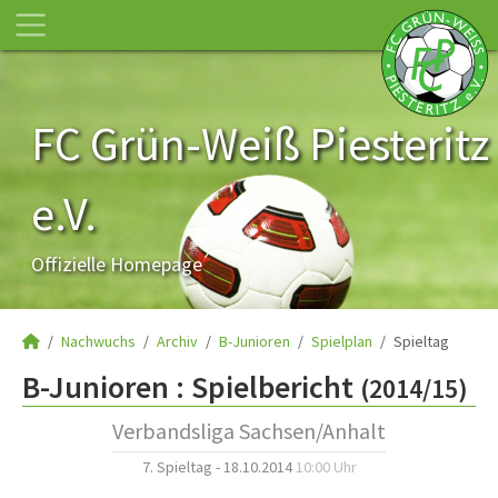
FC Grün-Weiß Piesteritz
e.V.
Offizielle Homepage
Nachwuchs
Archiv
B-Junioren
Spielplan
Spieltag
B-Junioren :
Spielbericht
(2014/15)
Verbandsliga Sachsen/Anhalt
7. Spieltag - 18.10.2014
10:00 Uhr