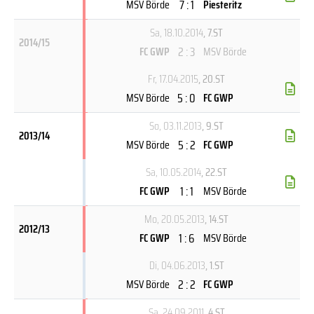
7 : 1
MSV Börde
Piesteritz
Sa, 18.10.2014
, 7.ST
2014/15
2 : 3
FC GWP
MSV Börde
Fr, 17.04.2015
, 20.ST
5 : 0
MSV Börde
FC GWP
So, 03.11.2013
, 9.ST
2013/14
5 : 2
MSV Börde
FC GWP
Sa, 10.05.2014
, 22.ST
1 : 1
FC GWP
MSV Börde
Mo, 20.05.2013
, 14.ST
2012/13
1 : 6
FC GWP
MSV Börde
Di, 04.06.2013
, 1.ST
2 : 2
MSV Börde
FC GWP
Sa, 24.09.2011
, 4.ST