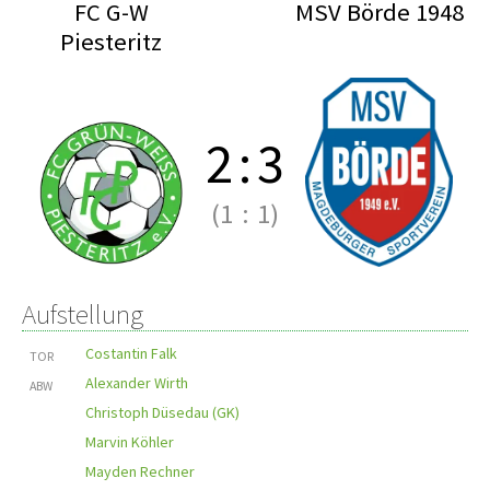
FC G-W
MSV Börde 1948
Piesteritz
2
:
3
(1
:
1)
Aufstellung
Costantin Falk
TOR
Alexander Wirth
ABW
Christoph Düsedau (GK)
Marvin Köhler
Mayden Rechner