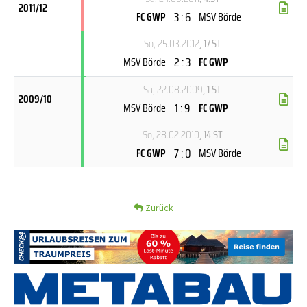
2011/12
3 : 6
FC GWP
MSV Börde
So, 25.03.2012
, 17.ST
2 : 3
MSV Börde
FC GWP
Sa, 22.08.2009
, 1.ST
2009/10
1 : 9
MSV Börde
FC GWP
So, 28.02.2010
, 14.ST
7 : 0
FC GWP
MSV Börde
Zurück