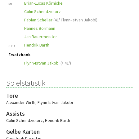
Brian-Lucas Körnicke
MIT
Colin Schendzielorz
Fabian Scheller
(
41' Flynn-Istvan Jakobi
)
Hannes Bormann
Jan Bauermeister
Hendrik Barth
STU
Ersatzbank
Flynn-Istvan Jakobi
(
41')
Spielstatistik
Tore
Alexander Wirth
,
Flynn-Istvan Jakobi
Assists
Colin Schendzielorz
,
Hendrik Barth
Gelbe Karten
Christoph Düsedau