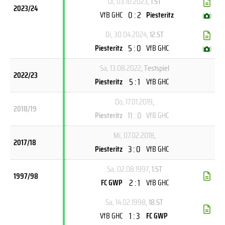
Di, 03.10.2023
, 1.ST
2023/24
0 : 2
VfB GHC
Piesteritz
(
)
Di, 30.04.2024
, 12.ST
5 : 0
Piesteritz
VfB GHC
(
)
Sa, 13.08.2022
, Testspiel
2022/23
5 : 1
Piesteritz
VfB GHC
Do, 17.01.2019
,
2018/19
11 : 0
Piesteritz
VfB GHC
Mi, 07.02.2018
,
2017/18
3 : 0
Piesteritz
VfB GHC
Sa, 02.08.1997
, 1.ST
1997/98
2 : 1
FC GWP
VfB GHC
Sa, 14.02.1998
, 18.ST
1 : 3
VfB GHC
FC GWP