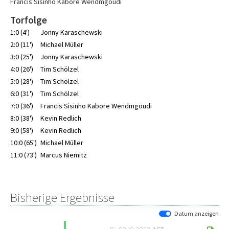
Francis Sisinho Kabore Wendmgoudi
Torfolge
1:0 (4')
Jonny Karaschewski
2:0 (11')
Michael Müller
3:0 (25')
Jonny Karaschewski
4:0 (26')
Tim Schölzel
5:0 (28')
Tim Schölzel
6:0 (31')
Tim Schölzel
7:0 (36')
Francis Sisinho Kabore Wendmgoudi
8:0 (38')
Kevin Redlich
9:0 (58')
Kevin Redlich
10:0 (65')
Michael Müller
11:0 (73')
Marcus Niemitz
Bisherige Ergebnisse
Datum anzeigen