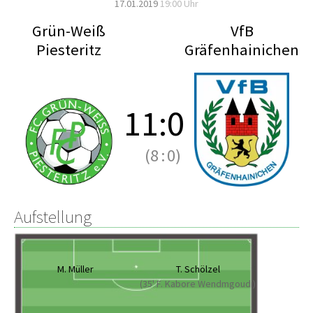
17.01.2019
19:00 Uhr
Grün-Weiß
VfB
Piesteritz
Gräfenhainichen
11
:
0
(8
:
0)
Aufstellung
M. Müller
T. Schölzel
(35' F. Kabore Wendmgoudi)