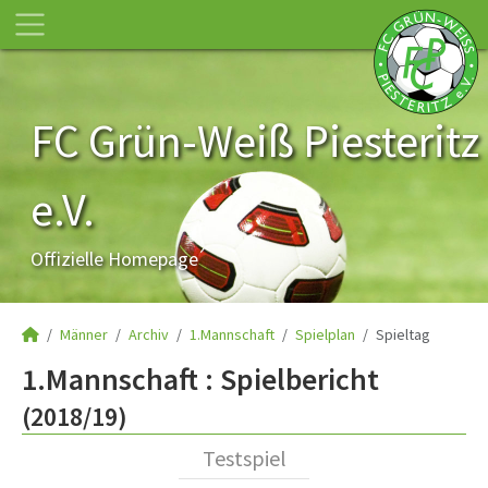
FC Grün-Weiß Piesteritz
e.V.
Offizielle Homepage
Männer
Archiv
1.Mannschaft
Spielplan
Spieltag
1.Mannschaft :
Spielbericht
(2018/19)
Testspiel