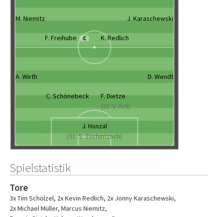
M. Niemitz
J. Karaschewski
F. Freihube
K. Redlich
C
A. Wirth
D. Wendt
C. Schönebeck
F. Dietze
(31' V. Arlt)
J. Hanzal
(31' S. Zschintzsch)
Spielstatistik
Tore
3x Tim Schölzel
,
2x Kevin Redlich
,
2x Jonny Karaschewski
,
2x Michael Müller
,
Marcus Niemitz
,