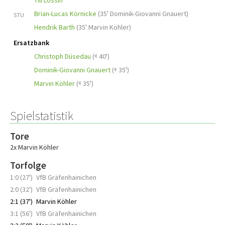
Till Lossin
Brian-Lucas Körnicke
(
35' Dominik-Giovanni Gnauert
)
STU
Hendrik Barth
(
35' Marvin Köhler
)
Ersatzbank
Christoph Düsedau
(
40')
Dominik-Giovanni Gnauert
(
35')
Marvin Köhler
(
35')
Spielstatistik
Tore
2x Marvin Köhler
Torfolge
1:0 (27')
VfB Gräfenhainichen
2:0 (32')
VfB Gräfenhainichen
2:1 (37')
Marvin Köhler
3:1 (56')
VfB Gräfenhainichen