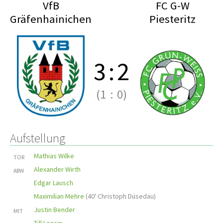
VfB
FC G-W
Gräfenhainichen
Piesteritz
3
:
2
(1
:
0)
Aufstellung
Mathias Wilke
TOR
Alexander Wirth
ABW
Edgar Lausch
Maximilian Mehre
(
40' Christoph Düsedau
)
Justin Bender
MIT