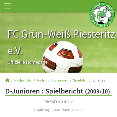
FC Grün-Weiß Piesteritz
e.V.
Offizielle Homepage
Nachwuchs
Archiv
D-Junioren
Spielplan
Spieltag
D-Junioren :
Spielbericht
(2009/10)
Meisterrunde
1. Spieltag - 23.08.2009
09:30 Uhr