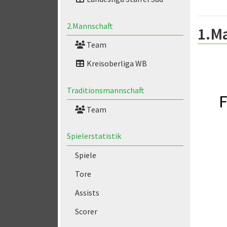
2.Mannschaft
1.M
Team
Kreisoberliga WB
Traditionsmannschaft
F
Team
Spielerstatistik
Spiele
Tore
Assists
Scorer