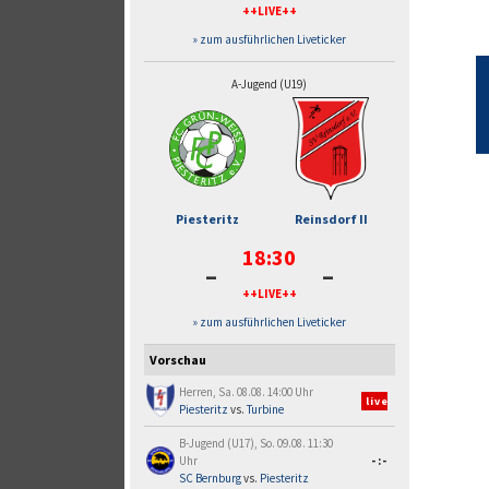
++LIVE++
» zum ausführlichen Liveticker
A-Jugend (U19)
Piesteritz
Reinsdorf II
18:30
-
-
++LIVE++
» zum ausführlichen Liveticker
Vorschau
Herren, Sa. 08.08. 14:00 Uhr
live
Piesteritz
vs.
Turbine
B-Jugend (U17), So. 09.08. 11:30
Uhr
-:-
SC Bernburg
vs.
Piesteritz