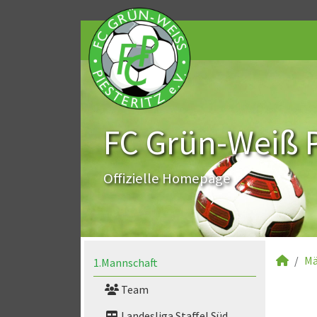
FC Grün-Weiß Pi
Offizielle Homepage
Mä
1.Mannschaft
Team
Landesliga Staffel Süd