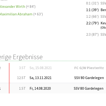
0:1 (31')
SSV
Alexander Wirth
(
84')
1:1 (39')
Ben
Maximilian Abraham
(
63')
1:2 (66')
SSV
2:2 (79')
Kev
(Oli
2:3 (87')
SSV
erige Ergebnisse
2
3.ST
So, 15.08.2021
FC G/W Piesteritz
12.ST
Sa, 13.11.2021
SSV 80 Gardelegen
1
1.ST
Fr, 14.08.2020
SSV 80 Gardelegen