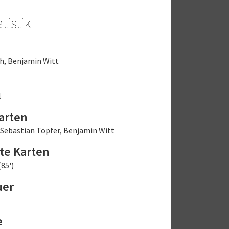
tistik
ch
,
Benjamin Witt
l
arten
Sebastian Töpfer
,
Benjamin Witt
te Karten
85')
uer
e