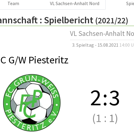
Team
VL Sachsen-Anhalt Nord
Spi
annschaft :
Spielbericht
(2021/22)
VL Sachsen-Anhalt N
3. Spieltag - 15.08.2021
14:00 
C G/W Piesteritz
2
:
3
(1
:
1)