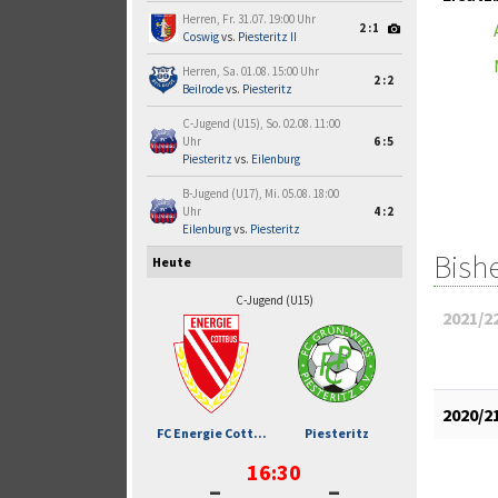
Herren, Fr. 31.07. 19:00 Uhr
2:1
Coswig
vs.
Piesteritz II
Herren, Sa. 01.08. 15:00 Uhr
2:2
Beilrode
vs.
Piesteritz
C-Jugend (U15), So. 02.08. 11:00
Uhr
6:5
Piesteritz
vs.
Eilenburg
B-Jugend (U17), Mi. 05.08. 18:00
Uhr
4:2
Eilenburg
vs.
Piesteritz
Bish
Heute
C-Jugend (U15)
2021/2
2020/2
FC Energie Cott...
Piesteritz
16:30
-
-