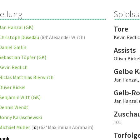
tellung
Spielsta
Jan Hanzal (GK)
Tore
Christoph Düsedau
(
84' Alexander Wirth
)
Kevin Redli
Daniel Gallin
Assists
Sebastian Töpfer (GK)
Oliver Bicke
Kevin Redlich
Gelbe K
Niclas Matthias Bierwirth
Jan Hanzal
,
Oliver Bickel
Gelb-Ro
Benjamin Witt (GK)
Jan Hanzal (
Dennis Wendt
Zuscha
Jonny Karaschewski
101
Michael Müller
(
63' Maximilian Abraham
)
C
Torfolg
bank