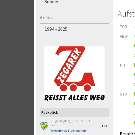
Sünder
Aufs
Archiv
TOR
1994 - 2025
ABW
MIT
STU
Rückblick
B-Jugend (U17), Fr. 31.07. 18:30
Uhr
3:3
Piesteritz
vs.
Luckenwalde
Ersatz