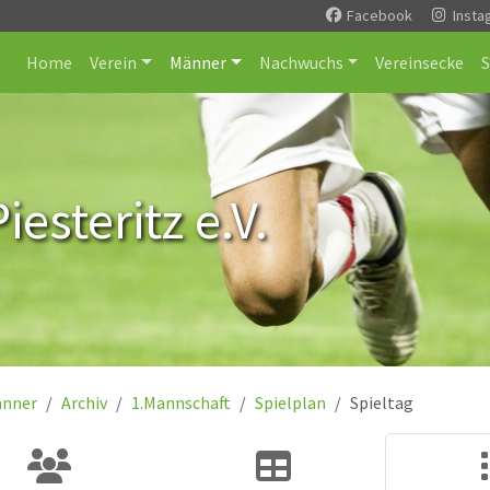
Facebook
Insta
Home
Verein
Männer
Nachwuchs
Vereinsecke
esteritz e.V.
nner
Archiv
1.Mannschaft
Spielplan
Spieltag