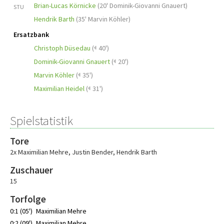
Brian-Lucas Körnicke
(
20' Dominik-Giovanni Gnauert
)
STU
Hendrik Barth
(
35' Marvin Köhler
)
Ersatzbank
Christoph Düsedau
(
40')
Dominik-Giovanni Gnauert
(
20')
Marvin Köhler
(
35')
Maximilian Heidel
(
31')
Spielstatistik
Tore
2x Maximilian Mehre
,
Justin Bender
,
Hendrik Barth
Zuschauer
15
Torfolge
0:1 (05')
Maximilian Mehre
0:2 (09')
Maximilian Mehre