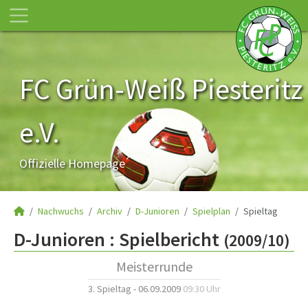
FC Grün-Weiß Piesteritz
e.V.
Offizielle Homepage
Nachwuchs
Archiv
D-Junioren
Spielplan
Spieltag
D-Junioren :
Spielbericht
(2009/10)
Meisterrunde
3. Spieltag - 06.09.2009
09:30 Uhr