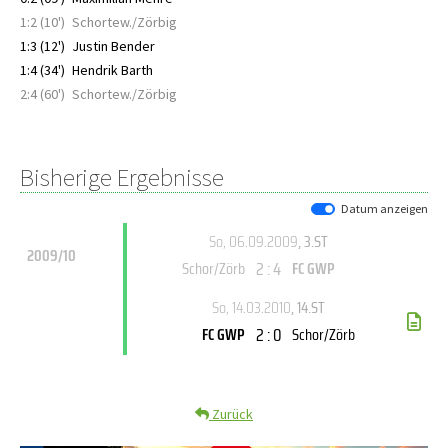
1:2 (10')
Schortew./Zörbig
1:3 (12')
Justin Bender
1:4 (34')
Hendrik Barth
2:4 (60')
Schortew./Zörbig
Bisherige Ergebnisse
Datum anzeigen
So, 06.09.2009
, 3.ST
2009/10
2 : 4
Schor/Zörb
FC GWP
So, 14.03.2010
, 14.ST
2 : 0
FC GWP
Schor/Zörb
Zurück