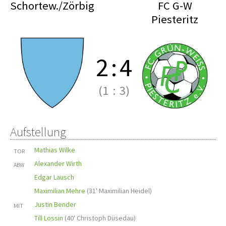
Schortew./Zörbig
FC G-W
Piesteritz
2
:
4
(1
:
3)
Aufstellung
Mathias Wilke
TOR
Alexander Wirth
ABW
Edgar Lausch
Maximilian Mehre
(
31' Maximilian Heidel
)
Justin Bender
MIT
Till Lossin
(
40' Christoph Düsedau
)