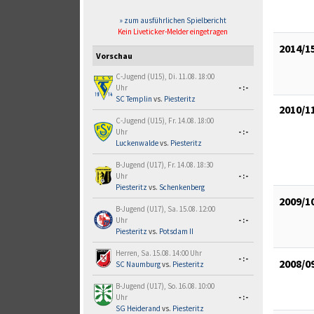
» zum ausführlichen Spielbericht
Kein Liveticker-Melder eingetragen
2014/1
Vorschau
C-Jugend (U15), Di. 11.08. 18:00
Uhr
-:-
SC Templin
vs.
Piesteritz
2010/1
C-Jugend (U15), Fr. 14.08. 18:00
Uhr
-:-
Luckenwalde
vs.
Piesteritz
B-Jugend (U17), Fr. 14.08. 18:30
Uhr
-:-
Piesteritz
vs.
Schenkenberg
2009/1
B-Jugend (U17), Sa. 15.08. 12:00
Uhr
-:-
Piesteritz
vs.
Potsdam II
Herren, Sa. 15.08. 14:00 Uhr
-:-
2008/0
SC Naumburg
vs.
Piesteritz
B-Jugend (U17), So. 16.08. 10:00
Uhr
-:-
SG Heiderand
vs.
Piesteritz