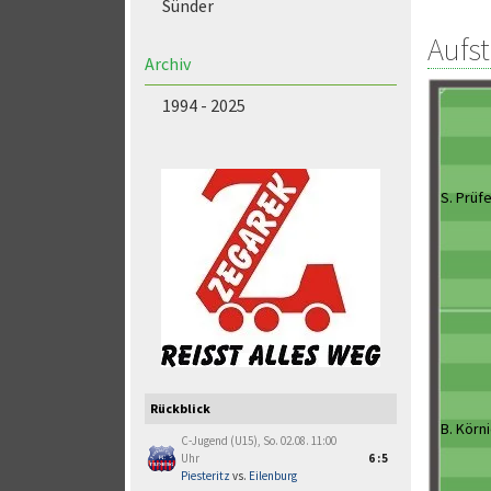
Sünder
Aufs
Archiv
1994 - 2025
S. Prüf
Rückblick
B. Körn
C-Jugend (U15), So. 02.08. 11:00
Uhr
6:5
Piesteritz
vs.
Eilenburg