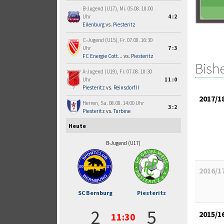
B-Jugend (U17), Mi. 05.08. 18:00
Uhr
4:2
Eilenburg
vs.
Piesteritz
C-Jugend (U15), Fr. 07.08. 16:30
Uhr
7:3
FC Energie Cott...
vs.
Piesteritz
Bish
A-Jugend (U19), Fr. 07.08. 18:30
Uhr
11:0
Piesteritz
vs.
Reinsdorf II
2017/1
Herren, Sa. 08.08. 14:00 Uhr
3:2
Piesteritz
vs.
Turbine
Heute
B-Jugend (U17)
2016/1
SC Bernburg
Piesteritz
2
5
2015/1
11:30