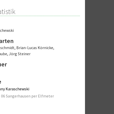
tistik
schewski
arten
nschmidt
,
Brian-Lucas Körnicke
,
hube
,
Jörg Steiner
uer
e
ny Karaschewski
 06 Sangerhausen per Elfmeter