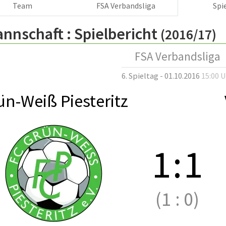
Team
FSA Verbandsliga
Spi
annschaft :
Spielbericht
(2016/17)
FSA Verbandsliga
6. Spieltag - 01.10.2016
15:00 
ün-Weiß Piesteritz
1
:
1
(1
:
0)