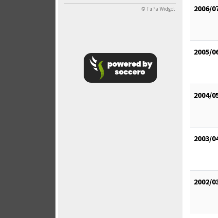
2006/0
© FuPa-Widget
2005/0
2004/0
2003/0
2002/0