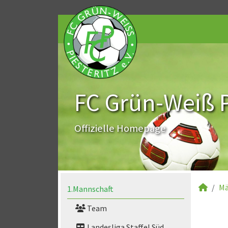
FC Grün-Weiß Pi
Offizielle Homepage
Mä
1.Mannschaft
Team
Landesliga Staffel Süd