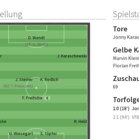
tellung
Spielsta
Tore
Jonny Kara
D. Wendt
(85' A. Wirth)
Gelbe K
er
J. Karaschewski
Marvin Klei
Florian Frei
Zuscha
J. Steiner
K. Redlich
(92' T. Polaszek)
69
Torfolg
F. Freihube
C
1:0 (18')
Jon
1:1 (94')
VfB
icke
R. Held
H. Wiesegart
S. Töpfer