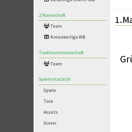
2.Mannschaft
1.M
Team
Kreisoberliga WB
Traditionsmannschaft
Gr
Team
Spielerstatistik
Spiele
Tore
Assists
Scorer