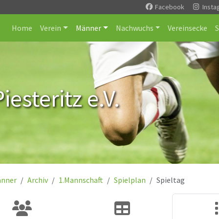
Facebook
Insta
Home
Verein
Männer
Nachwuchs
Vereinsecke
esteritz e.V.
nner
Archiv
1.Mannschaft
Spielplan
Spieltag