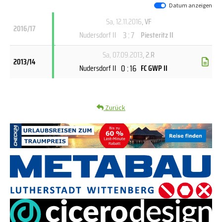
Datum anzeigen
Sa, 12.11.2016
, VF
2016/17
3 : 7
Nudersdorf II
Piesteritz II
Sa, 07.09.2013
, 2.R
2013/14
0 : 16
Nudersdorf II
FC GWP II
Zurück