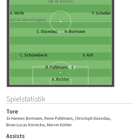
(46' M. Köhler)
A. Wirth
F. Scheller
(62' M. Morad Agha)
C. Düsedau
H. Bormann
C. Schönebeck
V. Arlt
R. Puhlmann
C
A. Richter
Spielstatistik
Tore
3x Hannes Bormann
,
Rene Puhlmann
,
Christoph Düsedau
,
Brian-Lucas Körnicke
,
Marvin Köhler
Assists