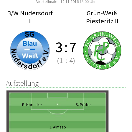
Viertelfinale - 12.11.2016
13:00 Uhr
B/W Nudersdorf
Grün-Weiß
II
Piesteritz II
3
:
7
(1
:
4)
Aufstellung
B. Körnicke
S. Prüfer
J. Almaao