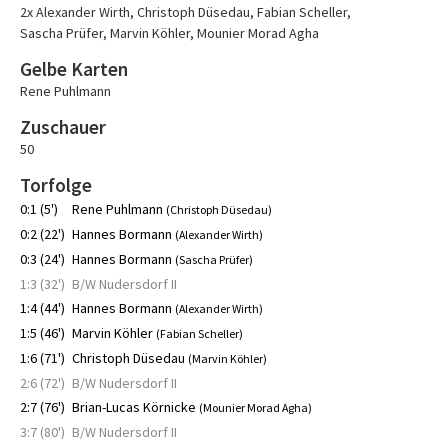
2x Alexander Wirth
,
Christoph Düsedau
,
Fabian Scheller
,
Sascha Prüfer
,
Marvin Köhler
,
Mounier Morad Agha
Gelbe Karten
Rene Puhlmann
Zuschauer
50
Torfolge
0:1 (5')
Rene Puhlmann
(Christoph Düsedau)
0:2 (22')
Hannes Bormann
(Alexander Wirth)
0:3 (24')
Hannes Bormann
(Sascha Prüfer)
1:3 (32')
B/W Nudersdorf II
1:4 (44')
Hannes Bormann
(Alexander Wirth)
1:5 (46')
Marvin Köhler
(Fabian Scheller)
1:6 (71')
Christoph Düsedau
(Marvin Köhler)
2:6 (72')
B/W Nudersdorf II
2:7 (76')
Brian-Lucas Körnicke
(Mounier Morad Agha)
3:7 (80')
B/W Nudersdorf II