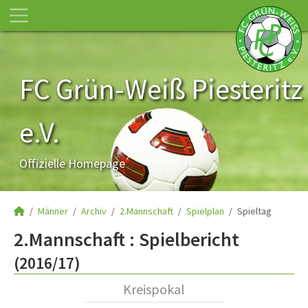
FC Grün-Weiß Piesteritz
e.V.
Offizielle Homepage
Männer
Archiv
2.Mannschaft
Spielplan
Spieltag
2.Mannschaft :
Spielbericht
(2016/17)
Kreispokal