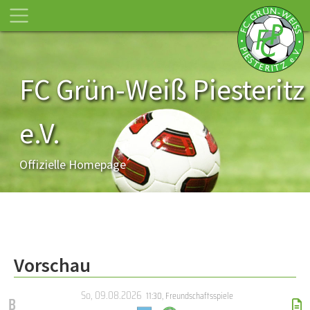
FC Grün-Weiß Piesteritz
e.V.
Offizielle Homepage
Vorschau
So, 09.08.2026
11:30
,
Freundschaftsspiele
B