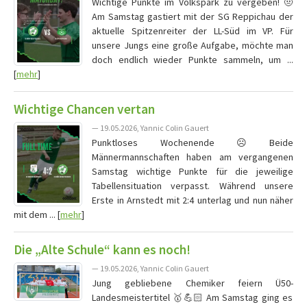
Wichtige Punkte im Volkspark zu vergeben! 🤨
Am Samstag gastiert mit der SG Reppichau der
aktuelle Spitzenreiter der LL-Süd im VP. Für
unsere Jungs eine große Aufgabe, möchte man
doch endlich wieder Punkte sammeln, um ...
[
mehr
]
Wichtige Chancen vertan
— 19.05.2026, Yannic Colin Gauert
Punktloses Wochenende ☹️ Beide
Männermannschaften haben am vergangenen
Samstag wichtige Punkte für die jeweilige
Tabellensituation verpasst. Während unsere
Erste in Arnstedt mit 2:4 unterlag und nun näher
mit dem ... [
mehr
]
Die „Alte Schule“ kann es noch!
— 19.05.2026, Yannic Colin Gauert
Jung gebliebene Chemiker feiern Ü50-
Landesmeistertitel 🥇💪🏻 Am Samstag ging es