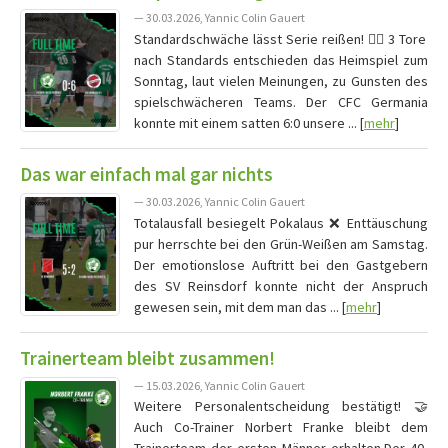
— 30.03.2026, Yannic Colin Gauert
Standardschwäche lässt Serie reißen! ⛓️‍💥 3 Tore
nach Standards entschieden das Heimspiel zum
Sonntag, laut vielen Meinungen, zu Gunsten des
spielschwächeren Teams. Der CFC Germania
konnte mit einem satten 6:0 unsere ... [
mehr
]
Das war einfach mal gar nichts
— 30.03.2026, Yannic Colin Gauert
Totalausfall besiegelt Pokalaus ❌ Enttäuschung
pur herrschte bei den Grün-Weißen am Samstag.
Der emotionslose Auftritt bei den Gastgebern
des SV Reinsdorf konnte nicht der Anspruch
gewesen sein, mit dem man das ... [
mehr
]
Trainerteam bleibt zusammen!
— 15.03.2026, Yannic Colin Gauert
Weitere Personalentscheidung bestätigt! 🤝
Auch Co-Trainer Norbert Franke bleibt dem