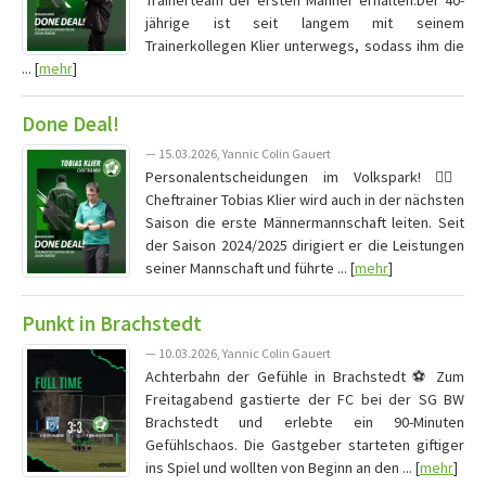
Trainerteam der ersten Männer erhalten.Der 40-
jährige ist seit langem mit seinem
Trainerkollegen Klier unterwegs, sodass ihm die
... [
mehr
]
Done Deal!
— 15.03.2026, Yannic Colin Gauert
Personalentscheidungen im Volkspark! ✍🏻
Cheftrainer Tobias Klier wird auch in der nächsten
Saison die erste Männermannschaft leiten. Seit
der Saison 2024/2025 dirigiert er die Leistungen
seiner Mannschaft und führte ... [
mehr
]
Punkt in Brachstedt
— 10.03.2026, Yannic Colin Gauert
Achterbahn der Gefühle in Brachstedt ⚽️ Zum
Freitagabend gastierte der FC bei der SG BW
Brachstedt und erlebte ein 90-Minuten
Gefühlschaos. Die Gastgeber starteten giftiger
ins Spiel und wollten von Beginn an den ... [
mehr
]