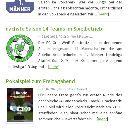
Saison im Volkspark. Wer die Jungs bei der
ersten Einheit beobachten möchte, ist herzlichst
in den Volkspark eingeladen. Wir ... [
mehr
]
nächste Saison 14 Teams im Spielbetrieb
— 11.07.2026, FC Grün-Weiß Piesteritz
Der FC Grün-Weiß Piesteritz hat in der neuen
Saison insgesamt 14 Mannschaften die am
Spielbetrieb teilnehmen. 1. Männer Landeliga
Staffel Süd 2. Männer Kreisoberliga A-Jugend
Landesliga 1.B-Jugend ... [
mehr
]
Pokalspiel zum Freitagabend
— 10.07.2026, Yannic Colin Gauert
Für unsere Erste geht’s zur ersten Runde des
dachbleche24-Landespokals nach Brachstedt!
Das Spiel wird aller Voraussicht nach am 21.08.
stattfinden. Also plant schon mal eine schöne
sommerliche Auswärtsfahrt ein! ... [
mehr
]