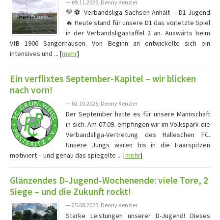
— 09.11.2025, Denny Kenzler
💚⚽️ Verbandsliga Sachsen-Anhalt – D1-Jugend
🔥 Heute stand für unsere D1 das vorletzte Spiel
in der Verbandsligastaffel 2 an. Auswärts beim
VfB 1906 Sangerhausen. Von Beginn an entwickelte sich ein
intensives und ... [
mehr
]
Ein verflixtes September-Kapitel – wir blicken
nach vorn!
— 02.10.2025, Denny Kenzler
Der September hatte es für unsere Mannschaft
in sich. Am 07.09. empfingen wir im Volkspark die
Verbandsliga-Vertretung des Halleschen FC.
Unsere Jungs waren bis in die Haarspitzen
motiviert – und genau das spiegelte ... [
mehr
]
Glänzendes D-Jugend-Wochenende: viele Tore, 2
Siege – und die Zukunft rockt!
— 25.08.2025, Denny Kenzler
Starke Leistungen unserer D-Jugend! Dieses