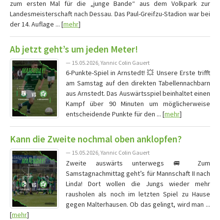
zum ersten Mal für die „junge Bande“ aus dem Volkpark zur
Landesmeisterschaft nach Dessau. Das Paul-Greifzu-Stadion war bei
der 14. Auflage ... [
mehr
]
Ab jetzt geht’s um jeden Meter!
— 15.05.2026, Yannic Colin Gauert
6-Punkte-Spiel in Arnstedt! 💥 Unsere Erste trifft
am Samstag auf den direkten Tabellennachbarn
aus Arnstedt. Das Auswärtsspiel beinhaltet einen
Kampf über 90 Minuten um möglicherweise
entscheidende Punkte für den ... [
mehr
]
Kann die Zweite nochmal oben anklopfen?
— 15.05.2026, Yannic Colin Gauert
Zweite auswärts unterwegs 🚐 Zum
Samstagnachmittag geht’s für Mannschaft II nach
Linda! Dort wollen die Jungs wieder mehr
rausholen als noch im letzten Spiel zu Hause
gegen Malterhausen. Ob das gelingt, wird man ...
[
mehr
]