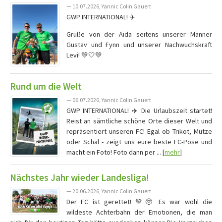
— 10.07.2026, Yannic Colin Gauert
GWP INTERNATIONAL! ✈️
Grüße von der Aida seitens unserer Männer
Gustav und Fynn und unserer Nachwuchskraft
Levi! 💚🤍💚
Rund um die Welt
— 06.07.2026, Yannic Colin Gauert
GWP INTERNATIONAL! ✈️ Die Urlaubszeit startet!
Reist an sämtliche schöne Orte dieser Welt und
repräsentiert unseren FC! Egal ob Trikot, Mütze
oder Schal - zeigt uns eure beste FC-Pose und
macht ein Foto! Foto dann per ... [
mehr
]
Nächstes Jahr wieder Landesliga!
— 20.06.2026, Yannic Colin Gauert
Der FC ist gerettet! 💚🥺 Es war wohl die
wildeste Achterbahn der Emotionen, die man