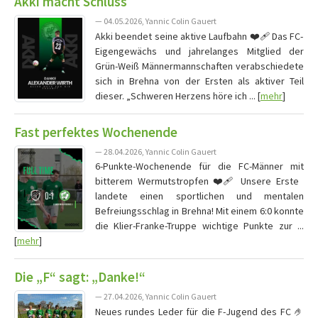
Akki macht Schluss
— 04.05.2026, Yannic Colin Gauert
Akki beendet seine aktive Laufbahn ❤️‍🩹 Das FC-
Eigengewächs und jahrelanges Mitglied der
Grün-Weiß Männermannschaften verabschiedete
sich in Brehna von der Ersten als aktiver Teil
dieser. „Schweren Herzens höre ich ... [
mehr
]
Fast perfektes Wochenende
— 28.04.2026, Yannic Colin Gauert
6-Punkte-Wochenende für die FC-Männer mit
bitterem Wermutstropfen ❤️‍🩹 Unsere Erste
landete einen sportlichen und mentalen
Befreiungsschlag in Brehna! Mit einem 6:0 konnte
die Klier-Franke-Truppe wichtige Punkte zur ...
[
mehr
]
Die „F“ sagt: „Danke!“
— 27.04.2026, Yannic Colin Gauert
Neues rundes Leder für die F-Jugend des FC 🤌