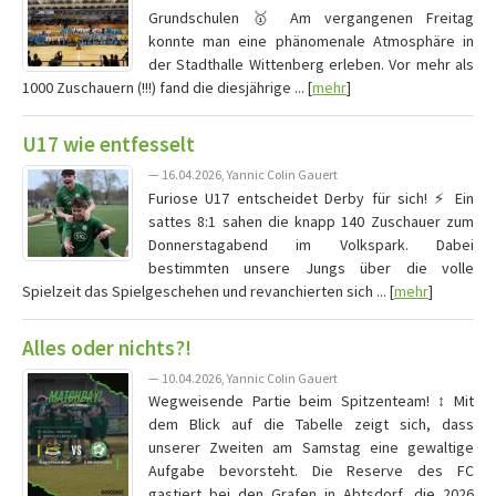
Grundschulen 🥇 Am vergangenen Freitag
konnte man eine phänomenale Atmosphäre in
der Stadthalle Wittenberg erleben. Vor mehr als
1000 Zuschauern (!!!) fand die diesjährige ... [
mehr
]
U17 wie entfesselt
— 16.04.2026, Yannic Colin Gauert
Furiose U17 entscheidet Derby für sich! ⚡️ Ein
sattes 8:1 sahen die knapp 140 Zuschauer zum
Donnerstagabend im Volkspark. Dabei
bestimmten unsere Jungs über die volle
Spielzeit das Spielgeschehen und revanchierten sich ... [
mehr
]
Alles oder nichts?!
— 10.04.2026, Yannic Colin Gauert
Wegweisende Partie beim Spitzenteam! ↕️ Mit
dem Blick auf die Tabelle zeigt sich, dass
unserer Zweiten am Samstag eine gewaltige
Aufgabe bevorsteht. Die Reserve des FC
gastiert bei den Grafen in Abtsdorf, die 2026