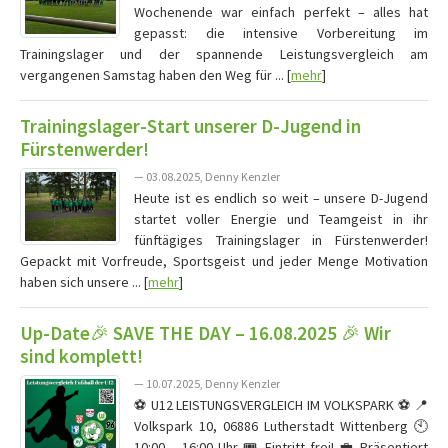
Wochenende war einfach perfekt – alles hat
gepasst: die intensive Vorbereitung im
Trainingslager und der spannende Leistungsvergleich am
vergangenen Samstag haben den Weg für ... [
mehr
]
Trainingslager-Start unserer D-Jugend in
Fürstenwerder!
— 03.08.2025, Denny Kenzler
Heute ist es endlich so weit – unsere D-Jugend
startet voller Energie und Teamgeist in ihr
fünftägiges Trainingslager in Fürstenwerder!
Gepackt mit Vorfreude, Sportsgeist und jeder Menge Motivation
haben sich unsere ... [
mehr
]
Up-Date🎉 SAVE THE DAY – 16.08.2025 🎉 Wir
sind komplett!
— 10.07.2025, Denny Kenzler
⚽ U12 LEISTUNGSVERGLEICH IM VOLKSPARK ⚽ 📍
Volkspark 10, 06886 Lutherstadt Wittenberg 🕙
10:00 – 16:00 Uhr 🎟️ Eintritt frei! 💼 Präsentiert