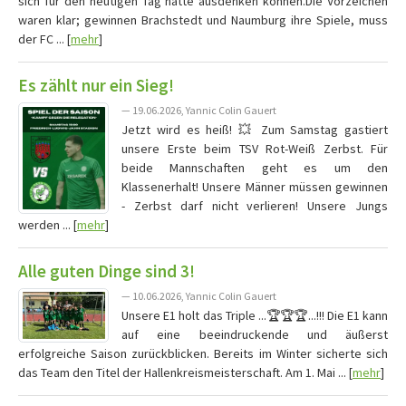
sich für den heutigen Tag hätte ausdenken können.Die Vorzeichen
waren klar; gewinnen Brachstedt und Naumburg ihre Spiele, muss
der FC ... [
mehr
]
Es zählt nur ein Sieg!
— 19.06.2026, Yannic Colin Gauert
Jetzt wird es heiß! 💥 Zum Samstag gastiert
unsere Erste beim TSV Rot-Weiß Zerbst. Für
beide Mannschaften geht es um den
Klassenerhalt! Unsere Männer müssen gewinnen
- Zerbst darf nicht verlieren! Unsere Jungs
werden ... [
mehr
]
Alle guten Dinge sind 3!
— 10.06.2026, Yannic Colin Gauert
Unsere E1 holt das Triple ...🏆🏆🏆...!!! Die E1 kann
auf eine beeindruckende und äußerst
erfolgreiche Saison zurückblicken. Bereits im Winter sicherte sich
das Team den Titel der Hallenkreismeisterschaft. Am 1. Mai ... [
mehr
]