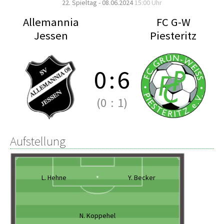
22. Spieltag - 08.06.2024
15:00 Uhr
Allemannia
FC G-W
Jessen
Piesteritz
0
:
6
(0
:
1)
Aufstellung
L. Hehne
Y. Becker
N. Koppehel