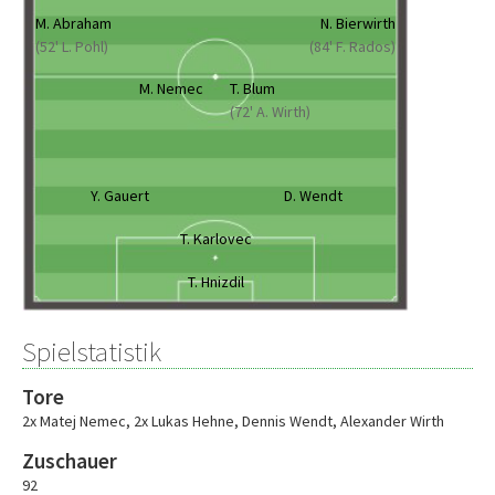
M. Abraham
N. Bierwirth
(52' L. Pohl)
(84' F. Rados)
M. Nemec
T. Blum
(72' A. Wirth)
Y. Gauert
D. Wendt
T. Karlovec
T. Hnizdil
Spielstatistik
Tore
2x Matej Nemec
,
2x Lukas Hehne
,
Dennis Wendt
,
Alexander Wirth
Zuschauer
92