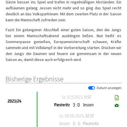
Gäste besser ins Spiel und trafen in regelmäßigen Abständen. Ein
aufbäumen gelang Jessen nicht mehr und so ging das Spiel recht
deutlich an das Volksparkteam. Mit dem zweiten Platz in der Saison
kann die Mannschaft zufrieden sein.
Fazit: Ein gelungener Abschluß einer guten Saison, den die Jungs
bei einem Mannschaftsabend ausklingen ließen. Nun heißt es
Sommerpause genießen, Europameisterschaft schauen, Kräfte
sammeln und mit Volldampf in die Vorbereitung starten. Drücken wir
den Jungs die Daumen und feuern sie gemeinsam in der neuen
Saison an, damit diese auch erfolgreich wird.
Bisherige Ergebnisse
Datum anzeigen
So, 12.11.2023
, 11.ST
2023/24
3 : 0
Piesteritz
Jessen
(
)
Sa, 08.06.2024
, 22.ST
0 : 6
Jessen
Piesteritz