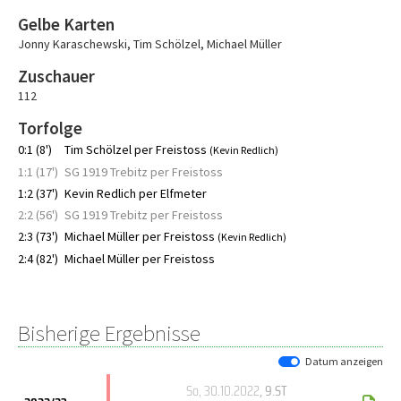
Gelbe Karten
Jonny Karaschewski
,
Tim Schölzel
,
Michael Müller
Zuschauer
112
Torfolge
0:1 (8')
Tim Schölzel per Freistoss
(Kevin Redlich)
1:1 (17')
SG 1919 Trebitz per Freistoss
1:2 (37')
Kevin Redlich per Elfmeter
2:2 (56')
SG 1919 Trebitz per Freistoss
2:3 (73')
Michael Müller per Freistoss
(Kevin Redlich)
2:4 (82')
Michael Müller per Freistoss
Bisherige Ergebnisse
Datum anzeigen
So, 30.10.2022
, 9.ST