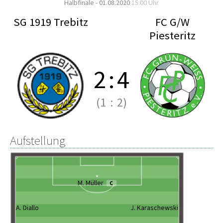
Halbfinale - 01.08.2020
15:00 Uhr
SG 1919 Trebitz
FC G/W
Piesteritz
2
:
4
(1
:
2)
Aufstellung
M. Müller
C
A. Diallo
J. Karaschewski