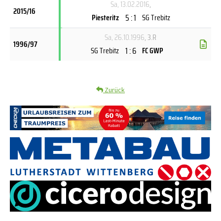
Sa, 13.02.2016
,
2015/16
5 : 1
Piesteritz
SG Trebitz
Sa, 26.10.1996
, 3.R
1996/97
1 : 6
SG Trebitz
FC GWP
Zurück