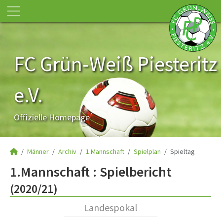
FC Grün-Weiß Piesteritz
e.V.
Offizielle Homepage
Männer
Archiv
1.Mannschaft
Spielplan
Spieltag
1.Mannschaft :
Spielbericht
(2020/21)
Landespokal