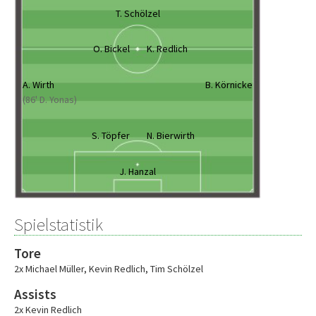
T. Schölzel
O. Bickel
K. Redlich
A. Wirth
B. Körnicke
(86' D. Yonas)
S. Töpfer
N. Bierwirth
J. Hanzal
Spielstatistik
Tore
2x Michael Müller
,
Kevin Redlich
,
Tim Schölzel
Assists
2x Kevin Redlich