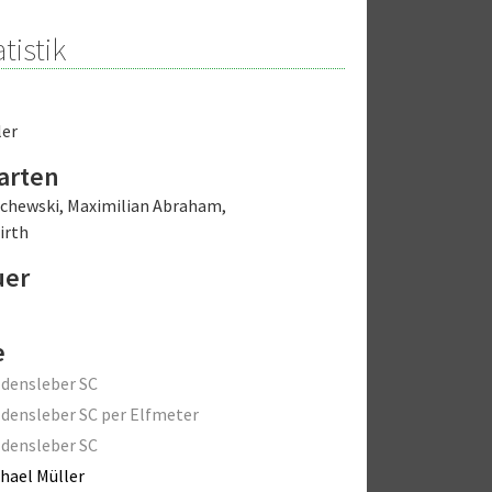
tistik
ler
arten
schewski
,
Maximilian Abraham
,
irth
uer
e
densleber SC
densleber SC per Elfmeter
densleber SC
hael Müller