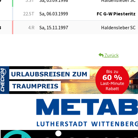
22.ST
Sa, 06.03.1999
FC G-W Piesteritz
8
4.R
Sa, 15.11.1997
Haldensleber SC
Zurück