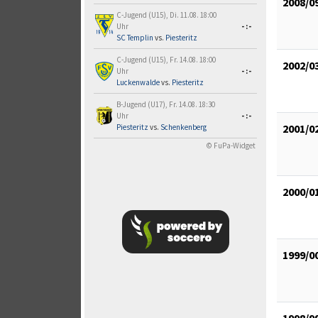
2008/0
C-Jugend (U15), Di. 11.08. 18:00
Uhr
-:-
SC Templin
vs.
Piesteritz
C-Jugend (U15), Fr. 14.08. 18:00
2002/0
Uhr
-:-
Luckenwalde
vs.
Piesteritz
B-Jugend (U17), Fr. 14.08. 18:30
Uhr
-:-
2001/0
Piesteritz
vs.
Schenkenberg
© FuPa-Widget
2000/0
1999/0
1998/9