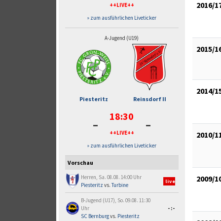
2016/1
++LIVE++
» zum ausführlichen Liveticker
A-Jugend (U19)
2015/1
2014/1
Piesteritz
Reinsdorf II
18:30
-
-
++LIVE++
2010/1
» zum ausführlichen Liveticker
Vorschau
2009/1
Herren, Sa. 08.08. 14:00 Uhr
live
Piesteritz
vs.
Turbine
B-Jugend (U17), So. 09.08. 11:30
Uhr
-:-
SC Bernburg
vs.
Piesteritz