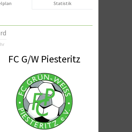
elplan
Statistik
ord
Uhr
FC G/W Piesteritz