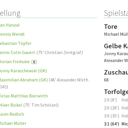
tellung
Spielsta
an Hanzal
Tore
ennis Wendt
Michael Mül
ebastian Töpfer
Gelbe K
annic Colin Gauert
(
75' Christian Zentgraf
)
Jonny Kara
Alexander W
lorian Freihube
C
onny Karaschewski (GK)
Zuscha
aximilian Abraham (GK)
(
46' Alexander Wirth
68
GK)
)
Torfolg
iclas Matthias Bierwirth
1:0 (8')
Hal
liver Bickel
(
75' Tim Schölzel
)
2:0 (28')
Hal
evin Redlich
3:0 (35')
Hal
ichael Müller
3:1 (64')
Mic