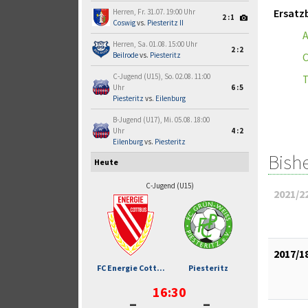
Ersatz
Herren, Fr. 31.07. 19:00 Uhr
2:1
Coswig
vs.
Piesteritz II
A
Herren, Sa. 01.08. 15:00 Uhr
2:2
C
Beilrode
vs.
Piesteritz
C-Jugend (U15), So. 02.08. 11:00
T
Uhr
6:5
Piesteritz
vs.
Eilenburg
B-Jugend (U17), Mi. 05.08. 18:00
Uhr
4:2
Eilenburg
vs.
Piesteritz
Bish
Heute
C-Jugend (U15)
2021/2
2017/1
FC Energie Cott...
Piesteritz
16:30
-
-