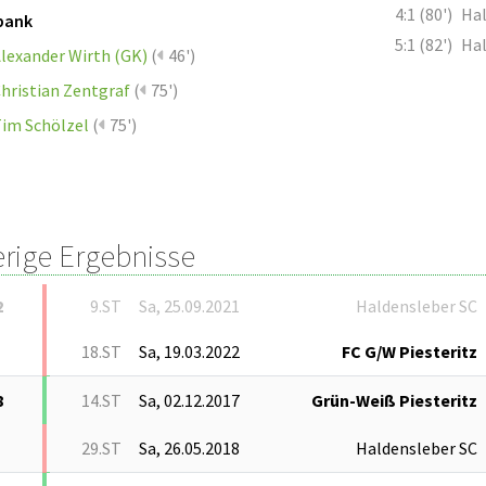
4:1 (80')
Hal
bank
5:1 (82')
Hal
lexander Wirth (GK)
(
46')
hristian Zentgraf
(
75')
im Schölzel
(
75')
erige Ergebnisse
2
9.ST
Sa, 25.09.2021
Haldensleber SC
18.ST
Sa, 19.03.2022
FC G/W Piesteritz
8
14.ST
Sa, 02.12.2017
Grün-Weiß Piesteritz
29.ST
Sa, 26.05.2018
Haldensleber SC