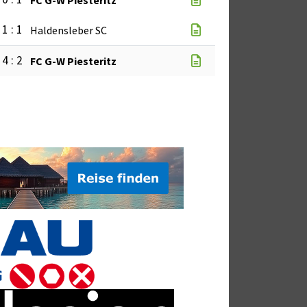
1 : 1
Haldensleber SC
4 : 2
FC G-W Piesteritz