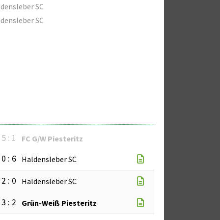
densleber SC
densleber SC
5 : 1
FC G/W Piesteritz
0 : 6
Haldensleber SC
2 : 0
Haldensleber SC
3 : 2
Grün-Weiß Piesteritz