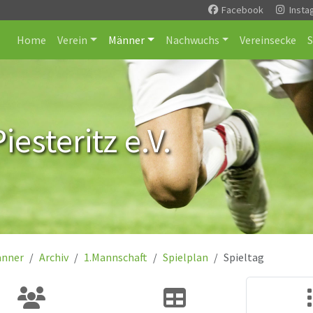
Facebook
Insta
Home
Verein
Männer
Nachwuchs
Vereinsecke
esteritz e.V.
nner
Archiv
1.Mannschaft
Spielplan
Spieltag