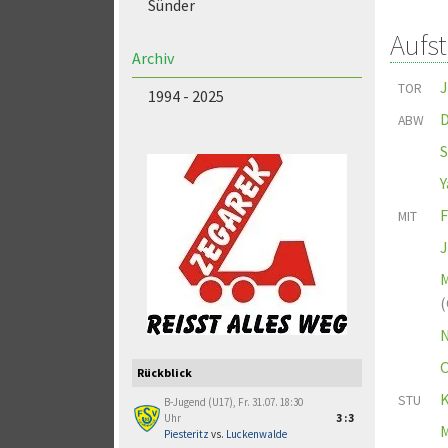
Sünder
Aufs
Archiv
J
TOR
1994 - 2025
D
ABW
S
Y
F
MIT
J
M
(
N
O
Rückblick
K
STU
B-Jugend (U17), Fr. 31.07. 18:30
Uhr
3:3
M
Piesteritz
vs.
Luckenwalde