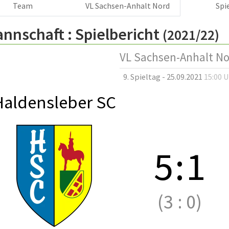
Team
VL Sachsen-Anhalt Nord
Spi
annschaft :
Spielbericht
(2021/22)
VL Sachsen-Anhalt N
9. Spieltag - 25.09.2021
15:00 
Haldensleber SC
5
:
1
(3
:
0)