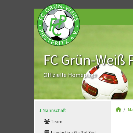
FC Grün-Weiß Pi
Offizielle Homepage
Mä
1.Mannschaft
Team
Landesliga Staffel Süd