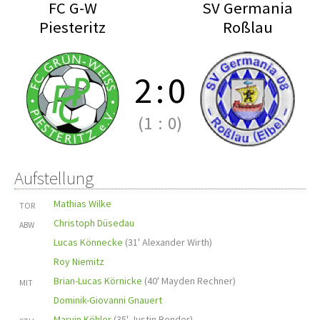
FC G-W
SV Germania
Piesteritz
Roßlau
2
:
0
(1
:
0)
Aufstellung
Mathias Wilke
TOR
Christoph Düsedau
ABW
Lucas Könnecke
(
31' Alexander Wirth
)
Roy Niemitz
Brian-Lucas Körnicke
(
40' Mayden Rechner
)
MIT
Dominik-Giovanni Gnauert
Marvin Köhler
(
35' Justin Bender
)