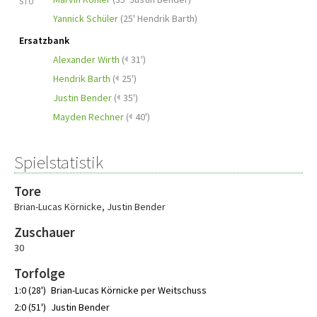
STU
Yannick Schüler
(
25' Hendrik Barth
)
Ersatzbank
Alexander Wirth
(
31')
Hendrik Barth
(
25')
Justin Bender
(
35')
Mayden Rechner
(
40')
Spielstatistik
Tore
Brian-Lucas Körnicke
,
Justin Bender
Zuschauer
30
Torfolge
1:0 (28')
Brian-Lucas Körnicke per Weitschuss
2:0 (51')
Justin Bender