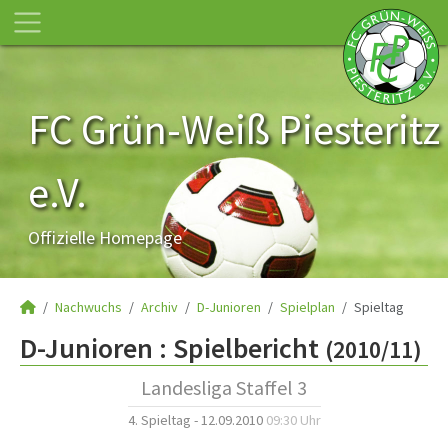
FC Grün-Weiß Piesteritz
e.V.
Offizielle Homepage
Nachwuchs
Archiv
D-Junioren
Spielplan
Spieltag
D-Junioren :
Spielbericht
(2010/11)
Landesliga Staffel 3
4. Spieltag - 12.09.2010
09:30 Uhr