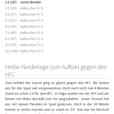
2:1 (28')
Justin Bender
3:1 (34')
Hallescher FC II
4:1 (37')
Hallescher FC II
5:1 (42')
Hallescher FC II
6:1 (44')
Hallescher FC II
7:1 (46')
Hallescher FC II
8:1 (50')
Hallescher FC II
9:1 (59')
Hallescher FC II
10:1 (60')
Hallescher FC II
Herbe Niederlage zum Auftakt gegen den
HFC
Zum Auftakt der Saison ging es gleich gegen den HFC. Wir hatten
uns für das Spiel viel vorgenommen, doch nach nicht mal 4 Minuten
stand es schon 1:0 für den HFC . In folge spielte nur der HFC und wir
hatten viel Mühe den Ball vom Tor wegzuhalten . Unser Torwart hat
uns mit seinen Paraden im Spiel gelassen, doch in der 20 Minute
konnte er nichts machen und so stand es 2:0 . Das war ein Weckruf