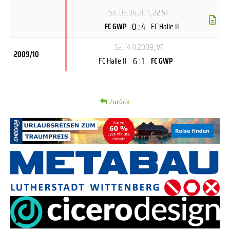
So, 05.06.2011
, 22.ST
0 : 4
FC GWP
FC Halle II
Sa, 14.11.2009
, VF
2009/10
6 : 1
FC Halle II
FC GWP
Zurück