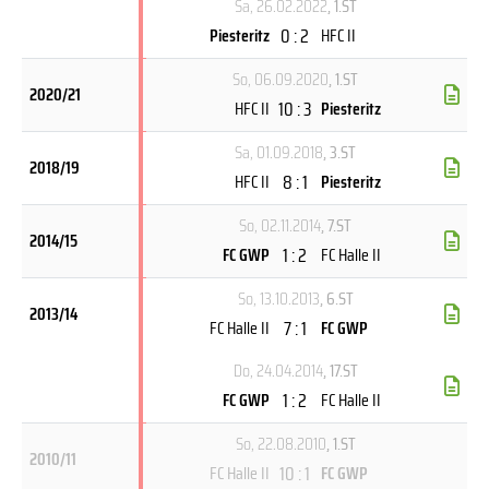
Sa, 26.02.2022
, 1.ST
0 : 2
Piesteritz
HFC II
So, 06.09.2020
, 1.ST
2020/21
10 : 3
HFC II
Piesteritz
Sa, 01.09.2018
, 3.ST
2018/19
8 : 1
HFC II
Piesteritz
So, 02.11.2014
, 7.ST
2014/15
1 : 2
FC GWP
FC Halle II
So, 13.10.2013
, 6.ST
2013/14
7 : 1
FC Halle II
FC GWP
Do, 24.04.2014
, 17.ST
1 : 2
FC GWP
FC Halle II
So, 22.08.2010
, 1.ST
2010/11
10 : 1
FC Halle II
FC GWP