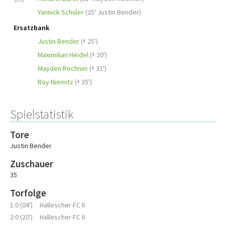
Yannick Schüler
(
25' Justin Bender
)
Ersatzbank
Justin Bender
(
25')
Maximilian Heidel
(
20')
Mayden Rechner
(
31')
Roy Niemitz
(
35')
Spielstatistik
Tore
Justin Bender
Zuschauer
35
Torfolge
1:0 (04')
Hallescher FC II
2:0 (20')
Hallescher FC II