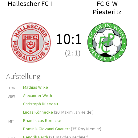
Hallescher FC II
FC G-W
Piesteritz
10
:
1
(2
:
1)
Aufstellung
Mathias Wilke
TOR
Alexander Wirth
ABW
Christoph Düsedau
Lucas Könnecke
(
20' Maximilian Heidel
)
Brian-Lucas Körnicke
MIT
Dominik-Giovanni Gnauert
(
35' Roy Niemitz
)
Hendrik Barth
(
31' Mayden Rechner
)
STU