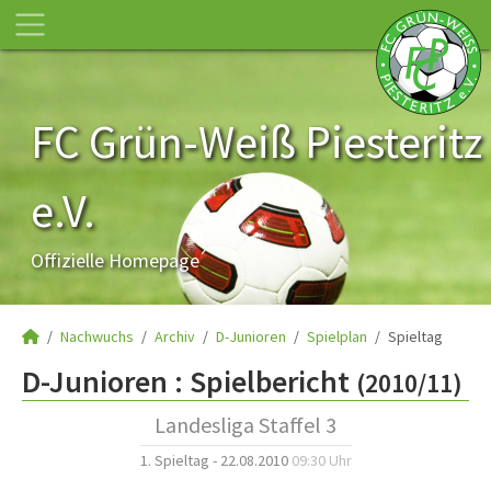
FC Grün-Weiß Piesteritz
e.V.
Offizielle Homepage
Nachwuchs
Archiv
D-Junioren
Spielplan
Spieltag
D-Junioren :
Spielbericht
(2010/11)
Landesliga Staffel 3
1. Spieltag - 22.08.2010
09:30 Uhr