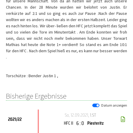
für unsere Mannschaft. Von da an hatten wir jetzt auch unsere
Chancen. In der 28 Minute wurden wir belohnt von Justin. Er
verkürzte auf 2:1 und so ging es auch zur Pause .Nach der Pause
wollten wir es anders machen als in der ersten Halbzeit. Leider ging
es nach hinten los. Wir über- ließen den HFC jetzt komplett das Spiel
und so vielen die Tore im Minutentakt . Am Ende konnten wir froh
sein, dass wir nicht noch mehr bekommen haben. Unser Torwart
Mathias hat heute die Note 1+ verdient! So stand es am Ende 10:1
für den HFC . Nach dem Spiel hieß es nur, es kann nur besser werden
.
Torschütze : Bender Justin 1 ,
Bisherige Ergebnisse
Datum anzeigen
So, 12.09.2021
, 1.ST
2021/22
6 : 0
HFC II
Piesteritz