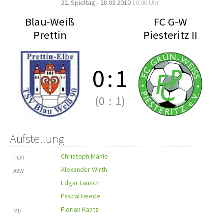
22. Spieltag - 28.03.2010
10:00 Uhr
Blau-Weiß
FC G-W
Prettin
Piesteritz II
0
:
1
(0
:
1)
Aufstellung
Christoph Mähle
TOR
Alexander Wirth
ABW
Edgar Lausch
Pascal Heede
Florian Kaatz
MIT