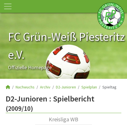
FC Grün-Weiß Piesteritz
e.V.
Offizielle Homepage
Nachwuchs
Archiv
D2-Junioren
Spielplan
Spieltag
D2-Junioren :
Spielbericht
(2009/10)
Kreisliga WB