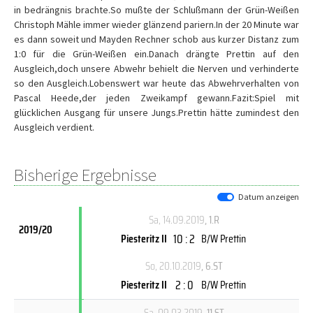
in bedrängnis brachte.So mußte der Schlußmann der Grün-Weißen
Christoph Mähle immer wieder glänzend pariern.In der 20 Minute war
es dann soweit und Mayden Rechner schob aus kurzer Distanz zum
1:0 für die Grün-Weißen ein.Danach drängte Prettin auf den
Ausgleich,doch unsere Abwehr behielt die Nerven und verhinderte
so den Ausgleich.Lobenswert war heute das Abwehrverhalten von
Pascal Heede,der jeden Zweikampf gewann.Fazit:Spiel mit
glücklichen Ausgang für unsere Jungs.Prettin hätte zumindest den
Ausgleich verdient.
Bisherige Ergebnisse
Datum anzeigen
Sa, 14.09.2019
, 1.R
2019/20
10 : 2
Piesteritz II
B/W Prettin
So, 20.10.2019
, 6.ST
2 : 0
Piesteritz II
B/W Prettin
Sa, 09.03.2019
, 11.ST