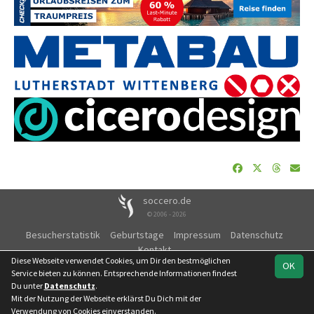
soccero.de
© 2006 - 2026
Besucherstatistik
Geburtstage
Impressum
Datenschutz
Kontakt
Diese Webseite verwendet Cookies, um Dir den bestmöglichen
OK
Service bieten zu können. Entsprechende Informationen findest
Du unter
Datenschutz
.
Mit der Nutzung der Webseite erklärst Du Dich mit der
Team
Kreisliga WB
Spielplan
Statistik
Verwendung von Cookies einverstanden.