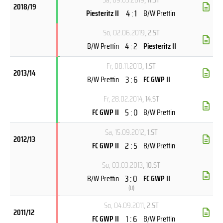
2018/19
4 : 1
Piesteritz II
B/W Prettin
So, 02.06.2019
, 2.ST
4 : 2
B/W Prettin
Piesteritz II
Fr, 08.11.2013
, 1.ST
2013/14
3 : 6
B/W Prettin
FC GWP II
Fr, 28.02.2014
, 14.ST
5 : 0
FC GWP II
B/W Prettin
Sa, 15.09.2012
, 1.ST
2012/13
2 : 5
FC GWP II
B/W Prettin
So, 03.03.2013
, 10.ST
3 : 0
B/W Prettin
FC GWP II
(
U
)
So, 04.09.2011
, 2.ST
2011/12
1 : 6
FC GWP II
B/W Prettin