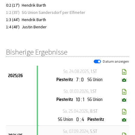
0:2 (17')
Hendrik Barth
1:2 (35')
SG Union Sandersdorf per Elfmeter
1:3 (44')
Hendrik Barth
1:4 (48')
Justin Bender
Bisherige Ergebnisse
Datum anzeigen
So, 24.08.2025
, 1.ST
2025/26
7 : 0
Piesteritz
SG Union
(
)
So, 01.03.2026
, 1.ST
10 : 1
Piesteritz
SG Union
(
)
Sa, 25.04.2026
, 8.ST
0 : 4
SG Union
Piesteritz
(
)
Sa, 07.09.2024
, 5.ST