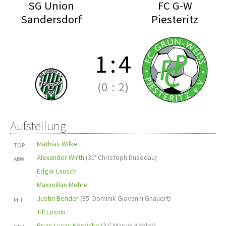
SG Union
FC G-W
Sandersdorf
Piesteritz
1
:
4
(0
:
2)
Aufstellung
Mathias Wilke
TOR
Alexander Wirth
(
31' Christoph Düsedau
)
ABW
Edgar Lausch
Maximilian Mehre
Justin Bender
(
35' Dominik-Giovanni Gnauert
)
MIT
Till Lossin
Brian-Lucas Körnicke
(
31' Marvin Köhler
)