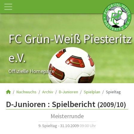
FC Grün-Weiß Piesteritz
e.V.
Offizielle Homepage
Nachwuchs
Archiv
D-Junioren
Spielplan
Spieltag
D-Junioren :
Spielbericht
(2009/10)
Meisterrunde
9. Spieltag - 31.10.2009
09:00 Uhr