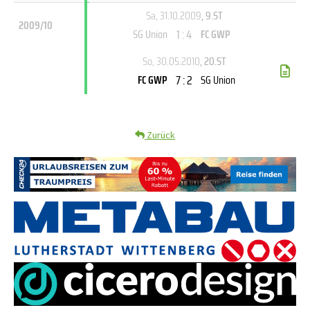
Sa, 31.10.2009
, 9.ST
2009/10
1 : 4
SG Union
FC GWP
So, 30.05.2010
, 20.ST
7 : 2
FC GWP
SG Union
Zurück