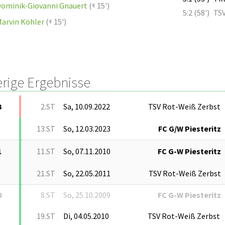
ominik-Giovanni Gnauert
(
15')
5:2 (58')
TSV
arvin Köhler
(
15')
erige Ergebnisse
3
2.ST
Sa, 10.09.2022
TSV Rot-Weiß Zerbst
13.ST
So, 12.03.2023
FC G/W Piesteritz
1
11.ST
So, 07.11.2010
FC G-W Piesteritz
21.ST
So, 22.05.2011
TSV Rot-Weiß Zerbst
0
8.ST
So, 25.10.2009
FC G-W Piesteritz
19.ST
Di, 04.05.2010
TSV Rot-Weiß Zerbst