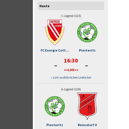
Heute
C-Jugend (U15)
FC Energie Cott...
Piesteritz
16:30
-
-
++LIVE++
» zum ausführlichen Liveticker
A-Jugend (U19)
Piesteritz
Reinsdorf II