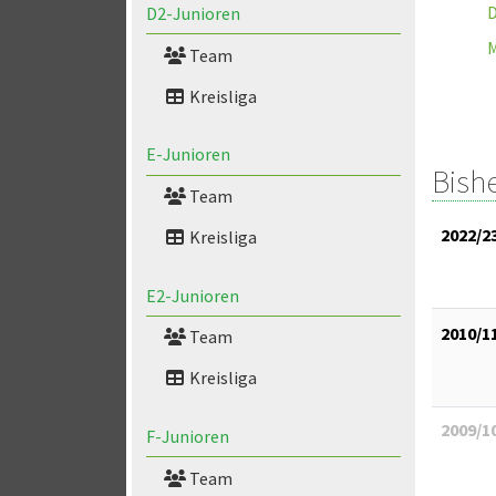
D
D2-Junioren
M
Team
Kreisliga
E-Junioren
Bish
Team
2022/2
Kreisliga
E2-Junioren
2010/1
Team
Kreisliga
2009/1
F-Junioren
Team