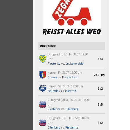
Rückblick
B-Jugend (U17), Fr. 31.07. 18:30
Uhr
3:3
Piesteritz
vs.
Luckenwalde
Herren, Fr. 31.07. 19:00 Uhr
2:1
Coswig
vs.
Piesteritz II
Herren, Sa. 01.08. 15:00 Uhr
2:2
Beilrode
vs.
Piesteritz
C-Jugend (U15), So. 02.08. 11:00
Uhr
6:5
Piesteritz
vs.
Eilenburg
B-Jugend (U17), Mi. 05.08. 18:00
Uhr
4:2
Eilenburg
vs.
Piesteritz