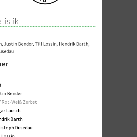
tistik
h
,
Justin Bender
,
Till Lossin
,
Hendrik Barth
,
üsedau
uer
e
tin Bender
 Rot-Weiß Zerbst
ar Lausch
drik Barth
istoph Düsedau
l Lossin