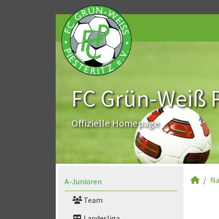
FC Grün-Weiß Pi
Offizielle Homepage
Na
A-Junioren
Team
Landesliga