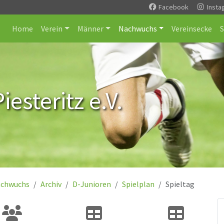
Facebook
Insta
Home
Verein
Männer
Nachwuchs
Vereinsecke
esteritz e.V.
chwuchs
Archiv
D-Junioren
Spielplan
Spieltag