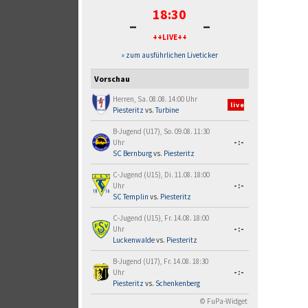
18:30
-
-
++LIVE++
» zum ausführlichen Liveticker
Vorschau
Herren, Sa. 08.08. 14:00 Uhr
live
Piesteritz
vs.
Turbine
B-Jugend (U17), So. 09.08. 11:30
Uhr
-:-
SC Bernburg
vs.
Piesteritz
C-Jugend (U15), Di. 11.08. 18:00
Uhr
-:-
SC Templin
vs.
Piesteritz
C-Jugend (U15), Fr. 14.08. 18:00
Uhr
-:-
Luckenwalde
vs.
Piesteritz
B-Jugend (U17), Fr. 14.08. 18:30
Uhr
-:-
Piesteritz
vs.
Schenkenberg
© FuPa-Widget