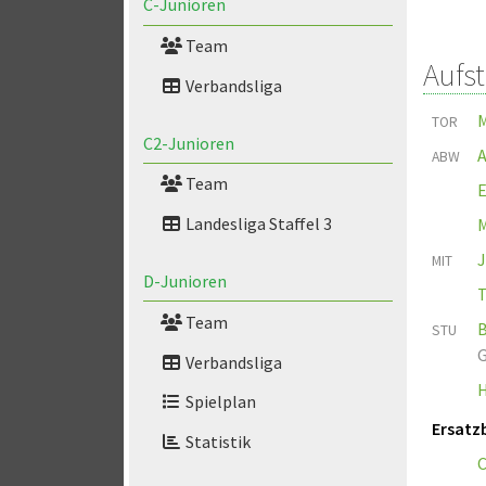
C-Junioren
Team
Aufs
Verbandsliga
M
TOR
C2-Junioren
A
ABW
Team
E
Landesliga Staffel 3
M
J
MIT
D-Junioren
T
Team
B
STU
G
Verbandsliga
H
Spielplan
Ersatz
Statistik
C