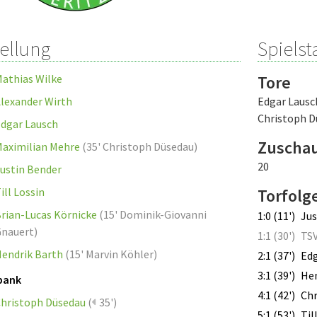
tellung
Spielsta
athias Wilke
Tore
lexander Wirth
Edgar Lausc
Christoph D
dgar Lausch
Zuscha
aximilian Mehre
(
35' Christoph Düsedau
)
20
ustin Bender
ill Lossin
Torfolg
rian-Lucas Körnicke
(
15' Dominik-Giovanni
1:0 (11')
Jus
nauert
)
1:1 (30')
TSV
endrik Barth
(
15' Marvin Köhler
)
2:1 (37')
Edg
3:1 (39')
Hen
bank
4:1 (42')
Chr
hristoph Düsedau
(
35')
5:1 (53')
Til