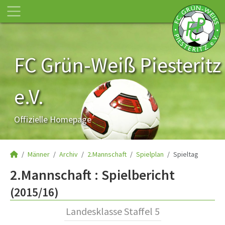
FC Grün-Weiß Piesteritz
e.V.
Offizielle Homepage
Männer
Archiv
2.Mannschaft
Spielplan
Spieltag
2.Mannschaft :
Spielbericht
(2015/16)
Landesklasse Staffel 5