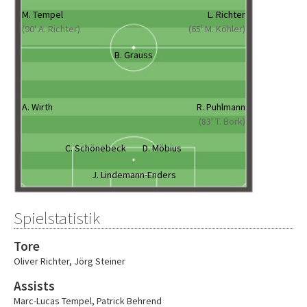
M. Tempel
L. Richter
(90' A. Richter)
(65' M. Köhler)
B. Grauss
A. Wirth
R. Puhlmann
(83' T. Bork)
C. Schönebeck
D. Möbius
J. Lindemann-Enders
Spielstatistik
Tore
Oliver Richter
,
Jörg Steiner
Assists
Marc-Lucas Tempel
,
Patrick Behrend