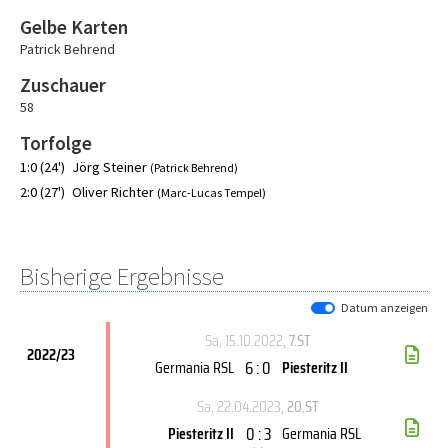
Gelbe Karten
Patrick Behrend
Zuschauer
58
Torfolge
1:0 (24')
Jörg Steiner
(Patrick Behrend)
2:0 (27')
Oliver Richter
(Marc-Lucas Tempel)
Bisherige Ergebnisse
Datum anzeigen
Sa, 15.10.2022
, 7.ST
2022/23
6 : 0
Germania RSL
Piesteritz II
Sa, 22.04.2023
, 20.ST
0 : 3
Piesteritz II
Germania RSL