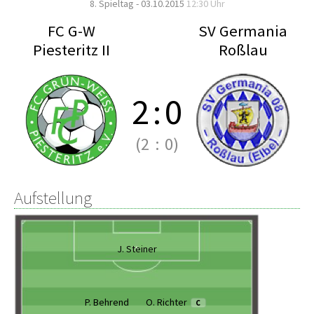
8. Spieltag - 03.10.2015
12:30 Uhr
FC G-W
SV Germania
Piesteritz II
Roßlau
2
:
0
(2
:
0)
Aufstellung
J. Steiner
P. Behrend
O. Richter
C