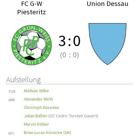
FC G-W
Union Dessau
Piesteritz
3
:
0
(0
:
0)
Aufstellung
Mathias Wilke
TOR
Alexander Wirth
ABW
Christoph Düsedau
Julian Bäßler
(
32' Cedric Torsten Gauert
)
Marvin Köhler
Brian-Lucas Körnicke (GK)
MIT