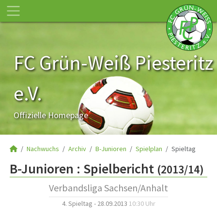
FC Grün-Weiß Piesteritz
e.V.
Offizielle Homepage
Nachwuchs
Archiv
B-Junioren
Spielplan
Spieltag
B-Junioren :
Spielbericht
(2013/14)
Verbandsliga Sachsen/Anhalt
4. Spieltag - 28.09.2013
10:30 Uhr