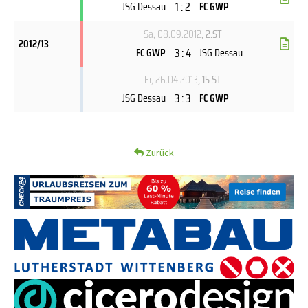
1 : 2
JSG Dessau
FC GWP
Sa, 08.09.2012
, 2.ST
2012/13
3 : 4
FC GWP
JSG Dessau
Fr, 26.04.2013
, 15.ST
3 : 3
JSG Dessau
FC GWP
Zurück