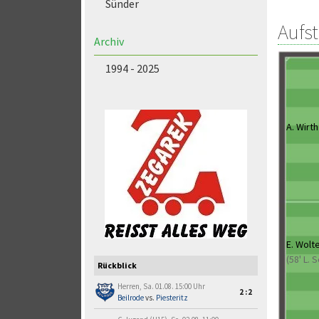
Sünder
Aufs
Archiv
1994 - 2025
A. Wirth
E. Wolt
(58' L. 
Rückblick
Herren, Sa. 01.08. 15:00 Uhr
2:2
Beilrode
vs.
Piesteritz