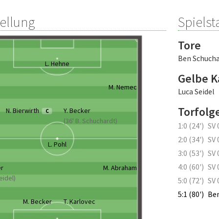
tellung
Spielsta
Tore
Ben Schuch
L. Hehne
Gelbe K
M. Nemec
Luca Seidel
Torfolg
N. Bierwirth
Y. Becker
C
(36' B. Schuchardt)
1:0 (24')
SV 
2:0 (34')
SV 
L. Pohl
3:0 (53')
SV 
4:0 (60')
SV 
er
M. Abraham
Seidel)
5:0 (72')
SV 
5:1 (80')
Ben
M. Becker
T. Karlovec