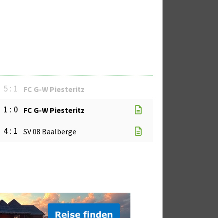
5 : 1
FC G-W Piesteritz
1 : 0
FC G-W Piesteritz
4 : 1
SV 08 Baalberge