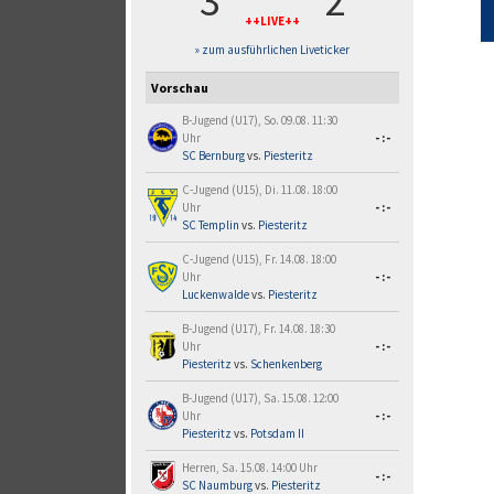
3
2
++LIVE++
» zum ausführlichen Liveticker
Vorschau
B-Jugend (U17), So. 09.08. 11:30
Uhr
-:-
SC Bernburg
vs.
Piesteritz
C-Jugend (U15), Di. 11.08. 18:00
Uhr
-:-
SC Templin
vs.
Piesteritz
C-Jugend (U15), Fr. 14.08. 18:00
Uhr
-:-
Luckenwalde
vs.
Piesteritz
B-Jugend (U17), Fr. 14.08. 18:30
Uhr
-:-
Piesteritz
vs.
Schenkenberg
B-Jugend (U17), Sa. 15.08. 12:00
Uhr
-:-
Piesteritz
vs.
Potsdam II
Herren, Sa. 15.08. 14:00 Uhr
-:-
SC Naumburg
vs.
Piesteritz