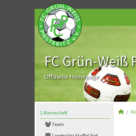
FC Grün-Weiß Pi
Offizielle Homepage
Mä
1.Mannschaft
Team
Landesliga Staffel Süd