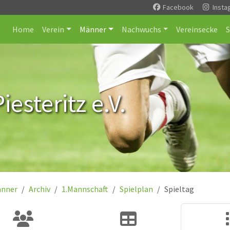
Facebook
Insta
Home
Verein
Männer
Nachwuchs
Vereinsecke
esteritz e.V.
nner
Archiv
1.Mannschaft
Spielplan
Spieltag