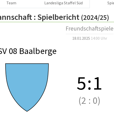
Team
Landesliga Staffel Süd
Spi
annschaft :
Spielbericht
(2024/25)
Freundschaftspiele
18.01.2025
14:00 Uhr
SV 08 Baalberge
5
:
1
(2
:
0)