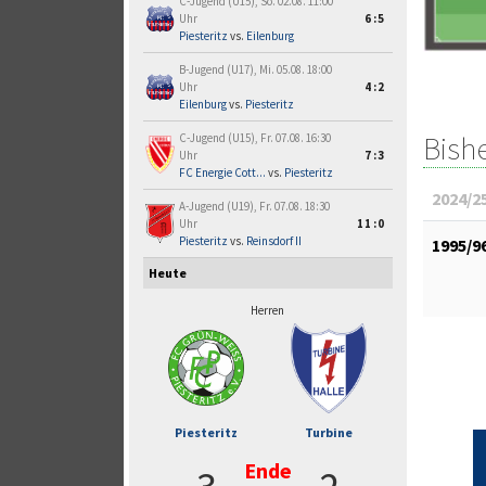
C-Jugend (U15), So. 02.08. 11:00
Uhr
6:5
Piesteritz
vs.
Eilenburg
B-Jugend (U17), Mi. 05.08. 18:00
Uhr
4:2
Eilenburg
vs.
Piesteritz
Bish
C-Jugend (U15), Fr. 07.08. 16:30
Uhr
7:3
FC Energie Cott...
vs.
Piesteritz
2024/2
A-Jugend (U19), Fr. 07.08. 18:30
Uhr
11:0
Piesteritz
vs.
Reinsdorf II
1995/9
Heute
Herren
Piesteritz
Turbine
Ende