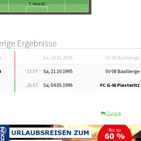
T. Hnizdil
erige Ergebnisse
5
Sa, 18.01.2025
SV 08 Baalberge
6
11.ST
Sa, 21.10.1995
SV 08 Baalberge
26.ST
Sa, 04.05.1996
FC G-W Piesteritz
Zurück