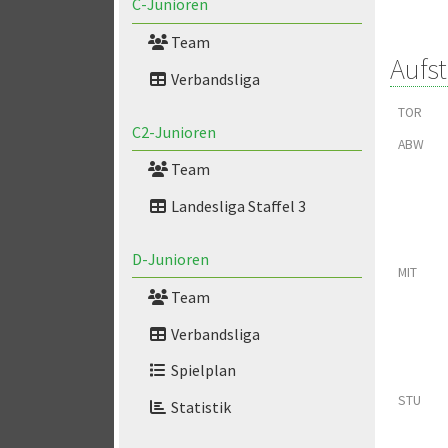
C-Junioren
Team
Aufs
Verbandsliga
TOR
C2-Junioren
ABW
Team
Landesliga Staffel 3
D-Junioren
MIT
Team
Verbandsliga
Spielplan
STU
Statistik