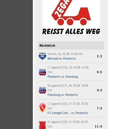
Rückblick
Herren, Sa. 01.08. 15:00 Uhr
2:2
Beilrode
vs.
Piesteritz
C-Jugend (U15), So. 02.08. 11:00
Uhr
6:5
Piesteritz
vs.
Eilenburg
B-Jugend (U17), Mi. 05.08. 18:00
Uhr
4:2
Eilenburg
vs.
Piesteritz
C-Jugend (U15), Fr. 07.08. 16:30
Uhr
7:3
FC Energie Cott...
vs.
Piesteritz
A-Jugend (U19), Fr. 07.08. 18:30
Uhr
11:0