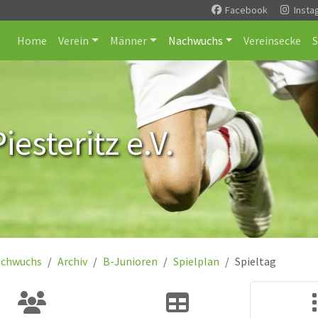
Facebook
Insta
Home
Verein
Männer
Nachwuchs
Vereinsecke
esteritz e.V.
chwuchs
Archiv
B-Junioren
Spielplan
Spieltag