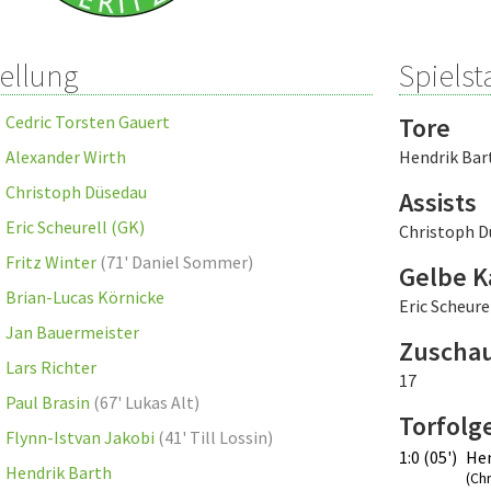
tellung
Spielsta
Cedric Torsten Gauert
Tore
Alexander Wirth
Hendrik Bar
Christoph Düsedau
Assists
Eric Scheurell (GK)
Christoph D
Fritz Winter
(
71' Daniel Sommer
)
Gelbe K
Brian-Lucas Körnicke
Eric Scheure
Jan Bauermeister
Zuscha
Lars Richter
17
Paul Brasin
(
67' Lukas Alt
)
Torfolg
Flynn-Istvan Jakobi
(
41' Till Lossin
)
1:0 (05')
Hen
Hendrik Barth
(Ch