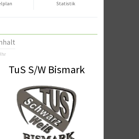
elplan
Statistik
nhalt
Uhr
TuS S/W Bismark