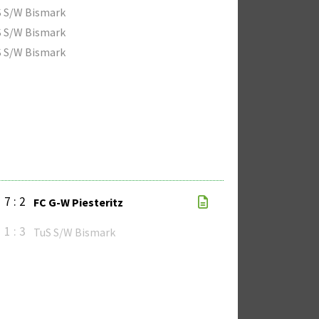
 S/W Bismark
 S/W Bismark
 S/W Bismark
7 : 2
FC G-W Piesteritz
1 : 3
TuS S/W Bismark