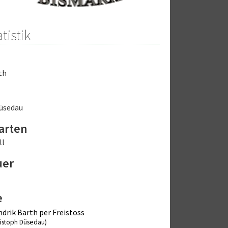
tistik
th
üsedau
arten
ll
uer
e
drik Barth per Freistoss
ristoph Düsedau)