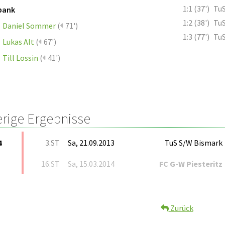
1:1 (37')
TuS
bank
1:2 (38')
TuS
Daniel Sommer
(
71')
1:3 (77')
TuS
Lukas Alt
(
67')
Till Lossin
(
41')
erige Ergebnisse
4
3.ST
Sa, 21.09.2013
TuS S/W Bismark
16.ST
Sa, 15.03.2014
FC G-W Piesteritz
Zurück