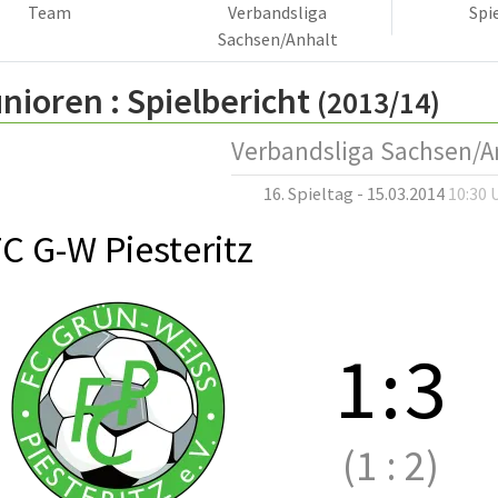
Team
Verbandsliga
Spi
Sachsen/Anhalt
nioren :
Spielbericht
(2013/14)
Verbandsliga Sachsen/A
16. Spieltag - 15.03.2014
10:30 
C G-W Piesteritz
1
:
3
(1
:
2)