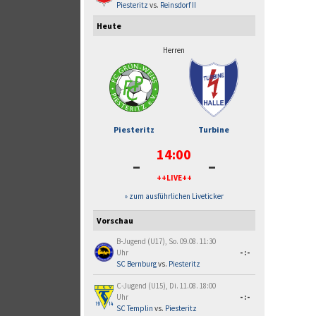
Piesteritz
vs.
Reinsdorf II
Heute
Herren
Piesteritz
Turbine
14:00
-
-
++LIVE++
» zum ausführlichen Liveticker
Vorschau
B-Jugend (U17), So. 09.08. 11:30
Uhr
-:-
SC Bernburg
vs.
Piesteritz
C-Jugend (U15), Di. 11.08. 18:00
Uhr
-:-
SC Templin
vs.
Piesteritz