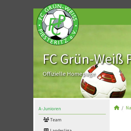
FC Grün-Weiß Pi
Offizielle Homepage
Na
A-Junioren
Team
Landesliga