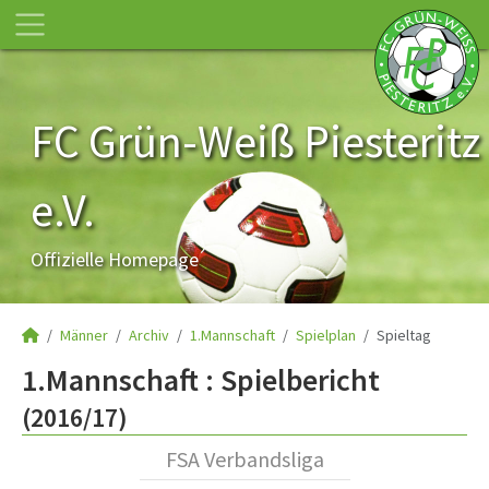
FC Grün-Weiß Piesteritz
e.V.
Offizielle Homepage
Männer
Archiv
1.Mannschaft
Spielplan
Spieltag
1.Mannschaft :
Spielbericht
(2016/17)
FSA Verbandsliga