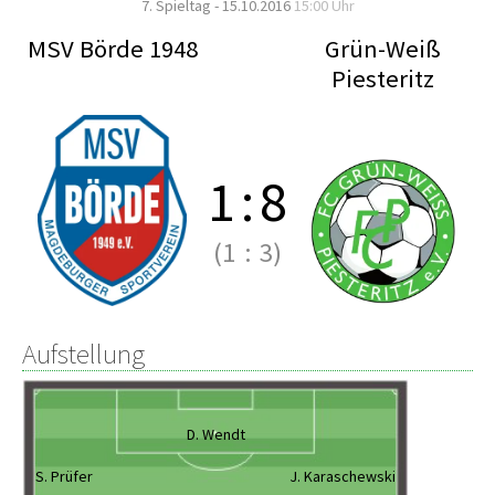
7. Spieltag - 15.10.2016
15:00 Uhr
MSV Börde 1948
Grün-Weiß
Piesteritz
1
:
8
(1
:
3)
Aufstellung
D. Wendt
S. Prüfer
J. Karaschewski