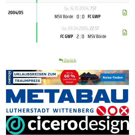
Sa, 16.10.2004
, 7.ST
2004/05
0 : 0
MSV Börde
FC GWP
Sa, 09.04.2005
, 22.ST
2 : 0
FC GWP
MSV Börde
Zurück