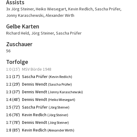
Assists
3x Jörg Steiner
,
Heiko Wiesegart
,
Kevin Redlich
,
Sascha Prüfer
,
Jonny Karaschewski
,
Alexander Wirth
Gelbe Karten
Richard Held
,
Jörg Steiner
,
Sascha Prüfer
Zuschauer
56
Torfolge
1:0 (15')
MSV Börde 1948
1:1 (17')
Sascha Prüfer
(Kevin Redlich)
1:2 (29')
Dennis Wendt
(Sascha Prüfer)
1:3 (37')
Dennis Wendt
(Jonny Karaschewski)
1:4 (48')
Dennis Wendt
(Heiko Wiesegart)
1:5 (72')
Sascha Prüfer
(Jörg Steiner)
1:6 (76')
Kevin Redlich
(Jörg Steiner)
1:7 (78')
Dennis Wendt
(Jörg Steiner)
1:8 (85')
Kevin Redlich
(Alexander Wirth)