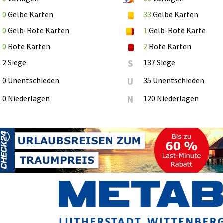
0
Gelbe Karten
33
Gelbe Karten
0
Gelb-Rote Karten
1
Gelb-Rote Karte
0
Rote Karten
2
Rote Karten
2 Siege
S
137 Siege
0 Unentschieden
U
35 Unentschieden
0 Niederlagen
N
120 Niederlagen