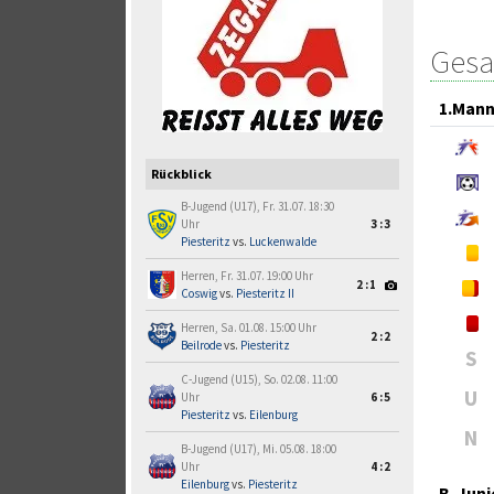
Gesa
1.Mann
Rückblick
B-Jugend (U17), Fr. 31.07. 18:30
Uhr
3:3
Piesteritz
vs.
Luckenwalde
Herren, Fr. 31.07. 19:00 Uhr
2:1
Coswig
vs.
Piesteritz II
Herren, Sa. 01.08. 15:00 Uhr
2:2
Beilrode
vs.
Piesteritz
S
C-Jugend (U15), So. 02.08. 11:00
U
Uhr
6:5
Piesteritz
vs.
Eilenburg
N
B-Jugend (U17), Mi. 05.08. 18:00
Uhr
4:2
Eilenburg
vs.
Piesteritz
B-Juni