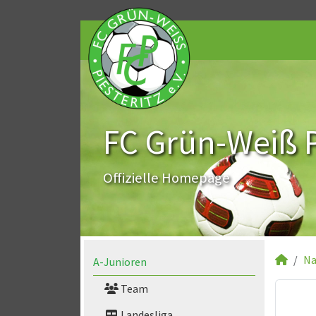
FC Grün-Weiß Pi
Offizielle Homepage
Na
A-Junioren
Team
Landesliga