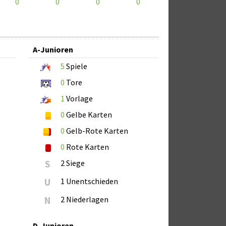
0
0
0
0
A-Junioren
5
Spiele
0
Tore
1
Vorlage
0
Gelbe Karten
0
Gelb-Rote Karten
0
Rote Karten
S
2 Siege
U
1 Unentschieden
N
2 Niederlagen
D-Junioren