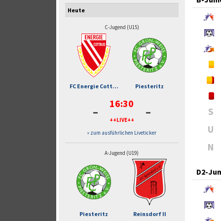
Heute
C-Jugend (U15)
FC Energie Cott...
Piesteritz
16:30
-
-
S
++LIVE++
U
» zum ausführlichen Liveticker
N
A-Jugend (U19)
D2-Jun
Piesteritz
Reinsdorf II