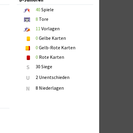
40
Spiele
8
Tore
11
Vorlagen
0
Gelbe Karten
0
Gelb-Rote Karten
0
Rote Karten
S
30 Siege
U
2 Unentschieden
N
8 Niederlagen