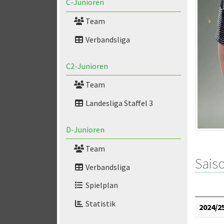
C-Junioren
Team
Verbandsliga
C2-Junioren
Team
Landesliga Staffel 3
D-Junioren
Team
Saiso
Verbandsliga
Spielplan
Statistik
2024/2