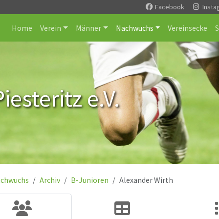
Facebook
Insta
Home
Verein
Männer
Nachwuchs
Vereinsecke
esteritz e.V.
chwuchs
Archiv
B-Junioren
Alexander Wirth