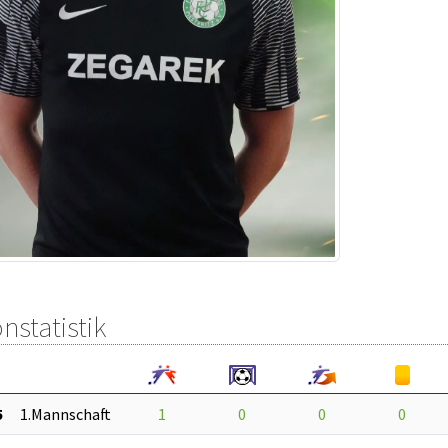
nstatistik
5
1.Mannschaft
1
0
0
0