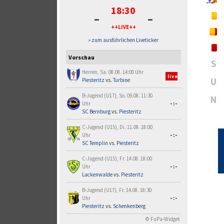
18:30
-
-
++LIVE++
» zum ausführlichen Liveticker
Vorschau
S
Herren, Sa. 08.08. 14:00 Uhr
live
U
Piesteritz
vs.
Turbine
B-Jugend (U17), So. 09.08. 11:30
N
Uhr
-:-
SC Bernburg
vs.
Piesteritz
C-Jugend (U15), Di. 11.08. 18:00
Uhr
-:-
SC Templin
vs.
Piesteritz
C-Jugend (U15), Fr. 14.08. 18:00
Uhr
-:-
Luckenwalde
vs.
Piesteritz
B-Jugend (U17), Fr. 14.08. 18:30
Uhr
-:-
Piesteritz
vs.
Schenkenberg
© FuPa-Widget