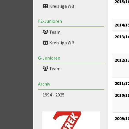
2015/1
Kreisliga WB
F2-Junioren
2014/1
Team
2013/1
Kreisliga WB
G-Junioren
2012/1
Team
2011/1
Archiv
1994 - 2025
2010/1
2009/1