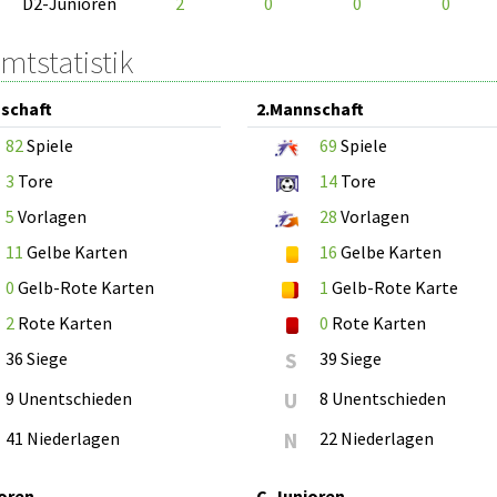
D2-Junioren
2
0
0
0
mtstatistik
schaft
2.Mannschaft
82
Spiele
69
Spiele
3
Tore
14
Tore
5
Vorlagen
28
Vorlagen
11
Gelbe Karten
16
Gelbe Karten
0
Gelb-Rote Karten
1
Gelb-Rote Karte
2
Rote Karten
0
Rote Karten
36 Siege
S
39 Siege
9 Unentschieden
U
8 Unentschieden
41 Niederlagen
N
22 Niederlagen
oren
C-Junioren