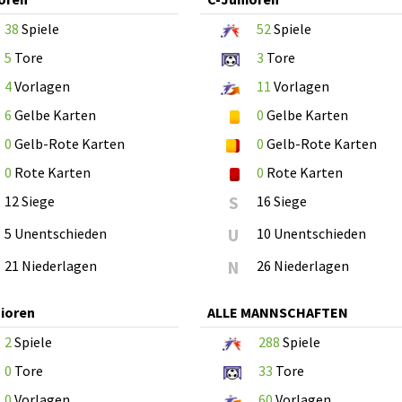
38
Spiele
52
Spiele
5
Tore
3
Tore
4
Vorlagen
11
Vorlagen
6
Gelbe Karten
0
Gelbe Karten
0
Gelb-Rote Karten
0
Gelb-Rote Karten
0
Rote Karten
0
Rote Karten
12 Siege
S
16 Siege
5 Unentschieden
U
10 Unentschieden
21 Niederlagen
N
26 Niederlagen
ioren
ALLE MANNSCHAFTEN
2
Spiele
288
Spiele
0
Tore
33
Tore
0
Vorlagen
60
Vorlagen