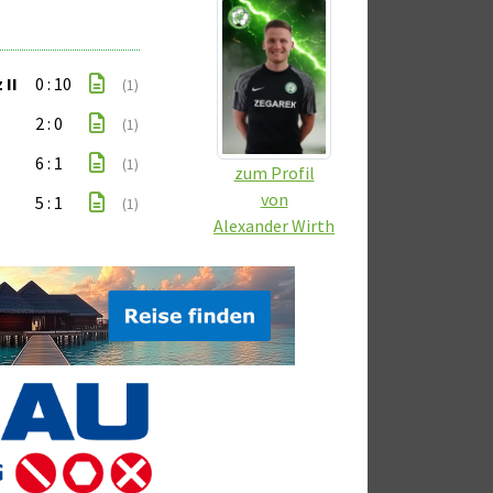
 II
0 : 10
(1)
2 : 0
(1)
6 : 1
(1)
zum Profil
von
5 : 1
(1)
Alexander Wirth