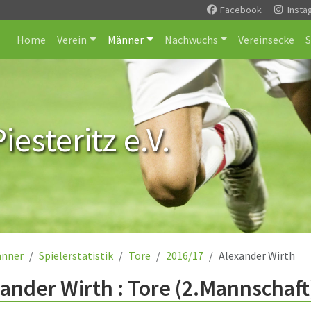
Facebook
Insta
Home
Verein
Männer
Nachwuchs
Vereinsecke
esteritz e.V.
nner
Spielerstatistik
Tore
2016/17
Alexander Wirth
ander Wirth : Tore (2.Mannschaft