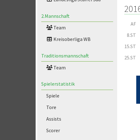
201
2.Mannschaft
AF
Team
8.ST
Kreisoberliga WB
15.ST
Traditionsmannschaft
25.ST
Team
Spielerstatistik
Spiele
Tore
Assists
Scorer