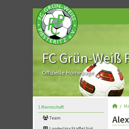
FC Grün-Weiß Pi
Offizielle Homepage
Mä
1.Mannschaft
Alex
Team
Landesliga Staffel Süd