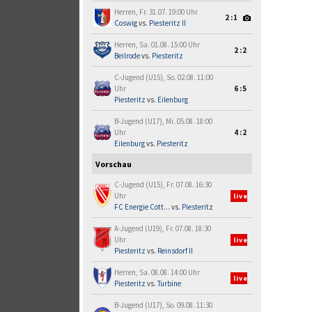
Herren, Fr. 31.07. 19:00 Uhr
2:1
Coswig
vs.
Piesteritz II
Herren, Sa. 01.08. 15:00 Uhr
2:2
Beilrode
vs.
Piesteritz
C-Jugend (U15), So. 02.08. 11:00
Uhr
6:5
Piesteritz
vs.
Eilenburg
B-Jugend (U17), Mi. 05.08. 18:00
Uhr
4:2
Eilenburg
vs.
Piesteritz
Vorschau
C-Jugend (U15), Fr. 07.08. 16:30
Uhr
live
FC Energie Cott...
vs.
Piesteritz
A-Jugend (U19), Fr. 07.08. 18:30
Uhr
live
Piesteritz
vs.
Reinsdorf II
Herren, Sa. 08.08. 14:00 Uhr
live
Piesteritz
vs.
Turbine
B-Jugend (U17), So. 09.08. 11:30