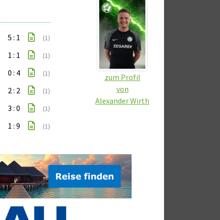
5 : 1
(1)
1 : 1
(1)
0 : 4
(1)
zum Profil
von
2 : 2
(1)
Alexander Wirth
3 : 0
(1)
1 : 9
(1)