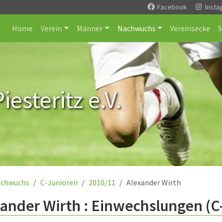
Facebook
Insta
Home
Verein
Männer
Nachwuchs
Vereinsecke
esteritz e.V.
chwuchs
C-Junioren
2010/11
Alexander Wirth
ander Wirth : Einwechslungen (C