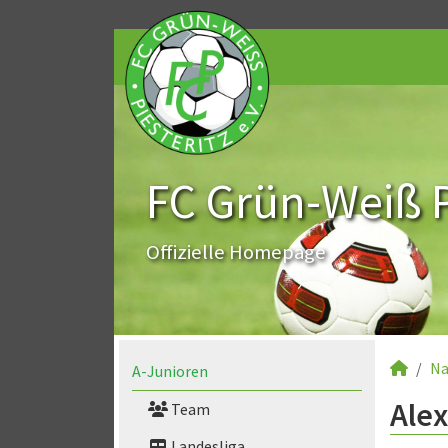
FC Grün-Weiß Pi
Offizielle Homepage
Na
A-Junioren
Alex
Team
Landesliga