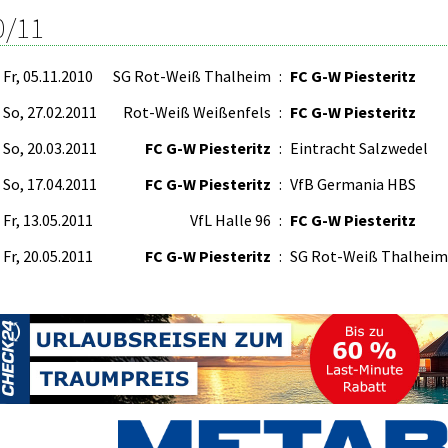
0/11
Fr, 05.11.2010
SG Rot-Weiß Thalheim
:
FC G-W Piesteritz
So, 27.02.2011
Rot-Weiß Weißenfels
:
FC G-W Piesteritz
So, 20.03.2011
FC G-W Piesteritz
:
Eintracht Salzwedel
So, 17.04.2011
FC G-W Piesteritz
:
VfB Germania HBS
Fr, 13.05.2011
VfL Halle 96
:
FC G-W Piesteritz
Fr, 20.05.2011
FC G-W Piesteritz
:
SG Rot-Weiß Thalheim