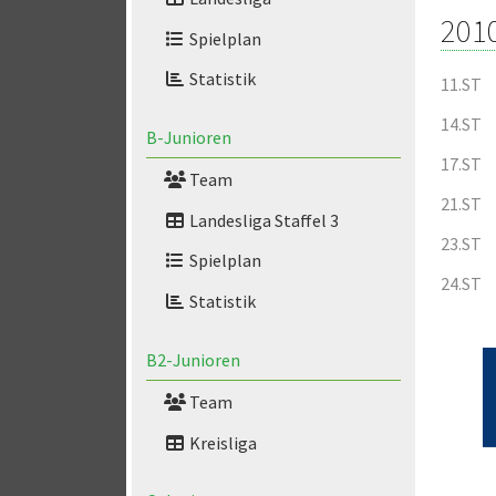
201
Spielplan
Statistik
11.ST
14.ST
B-Junioren
17.ST
Team
21.ST
Landesliga Staffel 3
23.ST
Spielplan
24.ST
Statistik
B2-Junioren
Team
Kreisliga