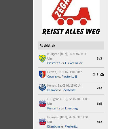
Rückblick
B-Jugend (U17), Fr. 31.07. 18:30
Uhr
3:3
Piesteritz
vs.
Luckenwalde
Herren, Fr. 31.07. 19:00 Uhr
2:1
Coswig
vs.
Piesteritz II
Herren, Sa. 01.08. 15:00 Uhr
2:2
Beilrode
vs.
Piesteritz
C-Jugend (U15), So. 02.08. 11:00
Uhr
6:5
Piesteritz
vs.
Eilenburg
B-Jugend (U17), Mi. 05.08. 18:00
Uhr
4:2
Eilenburg
vs.
Piesteritz