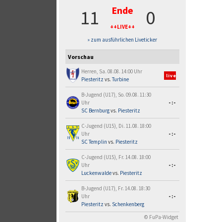
Ende
11
0
++LIVE++
» zum ausführlichen Liveticker
Vorschau
Herren, Sa. 08.08. 14:00 Uhr
live
Piesteritz
vs.
Turbine
B-Jugend (U17), So. 09.08. 11:30
Uhr
-:-
SC Bernburg
vs.
Piesteritz
C-Jugend (U15), Di. 11.08. 18:00
Uhr
-:-
SC Templin
vs.
Piesteritz
C-Jugend (U15), Fr. 14.08. 18:00
Uhr
-:-
Luckenwalde
vs.
Piesteritz
B-Jugend (U17), Fr. 14.08. 18:30
Uhr
-:-
Piesteritz
vs.
Schenkenberg
© FuPa-Widget