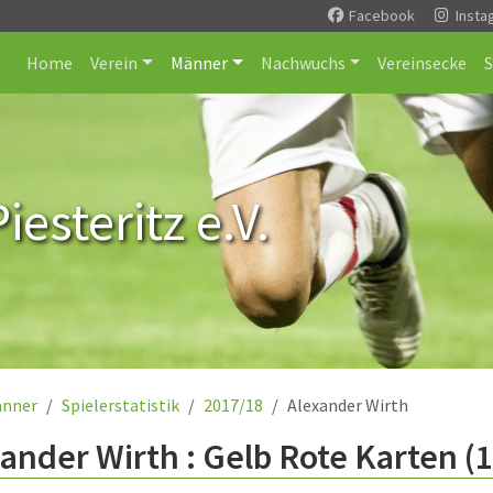
Facebook
Insta
Home
Verein
Männer
Nachwuchs
Vereinsecke
esteritz e.V.
nner
Spielerstatistik
2017/18
Alexander Wirth
ander Wirth : Gelb Rote Karten (