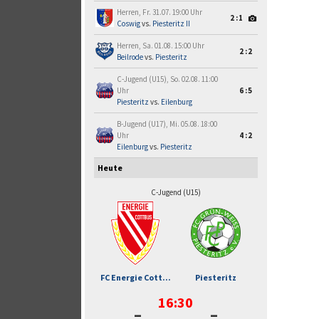
Herren, Fr. 31.07. 19:00 Uhr
2:1
Coswig
vs.
Piesteritz II
Herren, Sa. 01.08. 15:00 Uhr
2:2
Beilrode
vs.
Piesteritz
C-Jugend (U15), So. 02.08. 11:00
Uhr
6:5
Piesteritz
vs.
Eilenburg
B-Jugend (U17), Mi. 05.08. 18:00
Uhr
4:2
Eilenburg
vs.
Piesteritz
Heute
C-Jugend (U15)
FC Energie Cott...
Piesteritz
16:30
-
-