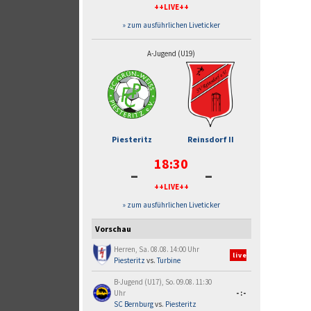
++LIVE++
» zum ausführlichen Liveticker
A-Jugend (U19)
Piesteritz
Reinsdorf II
18:30
-
-
++LIVE++
» zum ausführlichen Liveticker
Vorschau
Herren, Sa. 08.08. 14:00 Uhr
live
Piesteritz
vs.
Turbine
B-Jugend (U17), So. 09.08. 11:30
Uhr
-:-
SC Bernburg
vs.
Piesteritz