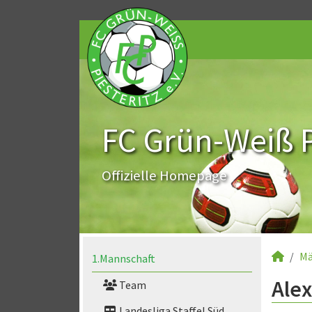
FC Grün-Weiß Pi
Offizielle Homepage
Mä
1.Mannschaft
Alex
Team
Landesliga Staffel Süd