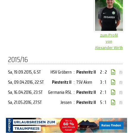
zum Profil
von
Alexander Wirth
2015/16
Sa, 19.09.2015
, 6.ST
HSV Gröbern
:
Piesteritz II
2 : 2
(1)
Sa, 09.04.2016
, 22.ST
Piesteritz II
:
TSV Aken
3 : 1
(1)
Sa, 16.04.2016
, 23.ST
Germania RSL
:
Piesteritz II
2 : 1
(1)
Sa, 21.05.2016
, 27.ST
Jessen
:
Piesteritz II
5 : 1
(1)