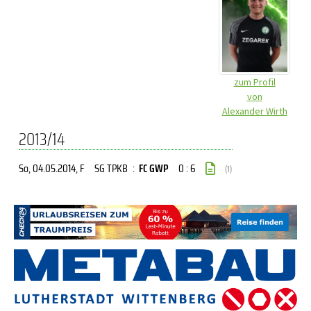
zum Profil
von
Alexander Wirth
2013/14
So, 04.05.2014
, F
SG TPKB
:
FC GWP
0 : 6
(1)