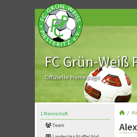
FC Grün-Weiß Pi
Offizielle Homepage
Mä
1.Mannschaft
Alex
Team
Landesliga Staffel Süd