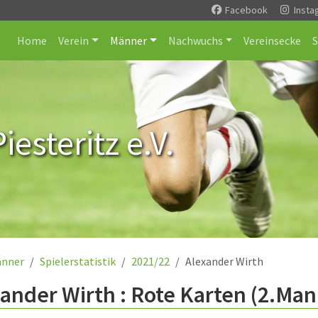
Facebook
Insta
Home
Verein
Männer
Nachwuchs
Vereinsecke
esteritz e.V.
nner
Spielerstatistik
2021/22
Alexander Wirth
ander Wirth : Rote Karten (2.Man