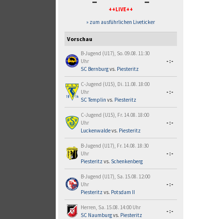
-
-
++LIVE++
» zum ausführlichen Liveticker
Vorschau
B-Jugend (U17), So. 09.08. 11:30
Uhr
-:-
SC Bernburg
vs.
Piesteritz
C-Jugend (U15), Di. 11.08. 18:00
Uhr
-:-
SC Templin
vs.
Piesteritz
C-Jugend (U15), Fr. 14.08. 18:00
Uhr
-:-
Luckenwalde
vs.
Piesteritz
B-Jugend (U17), Fr. 14.08. 18:30
Uhr
-:-
Piesteritz
vs.
Schenkenberg
B-Jugend (U17), Sa. 15.08. 12:00
Uhr
-:-
Piesteritz
vs.
Potsdam II
Herren, Sa. 15.08. 14:00 Uhr
-:-
SC Naumburg
vs.
Piesteritz