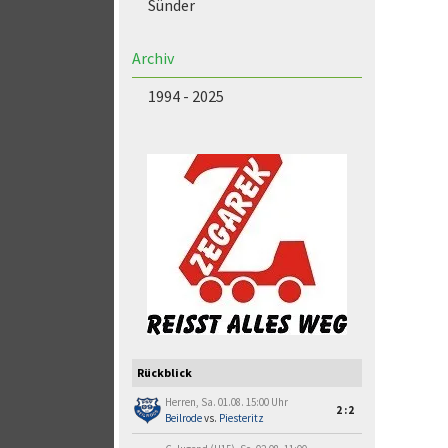
Sünder
Archiv
1994 - 2025
Rückblick
Herren, Sa. 01.08. 15:00 Uhr
2:2
Beilrode
vs.
Piesteritz