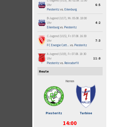
C-Jugend (U15), So. 02.08. 11:00
Uhr
6:5
Piesteritz
vs.
Eilenburg
B-Jugend (U17), Mi. 05.08. 18:00
Uhr
4:2
Eilenburg
vs.
Piesteritz
C-Jugend (U15), Fr. 07.08. 16:30
Uhr
7:3
FC Energie Cott...
vs.
Piesteritz
A-Jugend (U19), Fr. 07.08. 18:30
Uhr
11:0
Piesteritz
vs.
Reinsdorf II
Heute
Herren
Piesteritz
Turbine
14:00