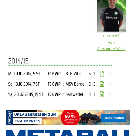
zum Profil
von
Alexander Wirth
2014/15
Mi, 01.10.2014
, 5.ST
FC GWP
:
BTF-WOL
5 : 1
(1)
Sa, 18.10.2014
, 7.ST
FC GWP
:
MSV Börde
2 : 3
(1)
Sa, 28.02.2015
, 15.ST
FC GWP
:
Salzwedel
3 : 1
(1)