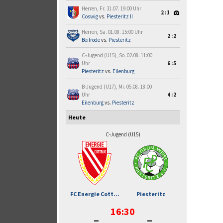
Herren, Fr. 31.07. 19:00 Uhr
2:1
Coswig
vs.
Piesteritz II
Herren, Sa. 01.08. 15:00 Uhr
2:2
Beilrode
vs.
Piesteritz
C-Jugend (U15), So. 02.08. 11:00
Uhr
6:5
Piesteritz
vs.
Eilenburg
B-Jugend (U17), Mi. 05.08. 18:00
Uhr
4:2
Eilenburg
vs.
Piesteritz
Heute
C-Jugend (U15)
FC Energie Cott...
Piesteritz
16:30
-
-