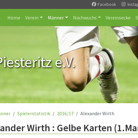
Facebook
Insta
Home
Verein
Männer
Nachwuchs
Vereinsecke
esteritz e.V.
nner
Spielerstatistik
2016/17
Alexander Wirth
ander Wirth : Gelbe Karten (1.Ma