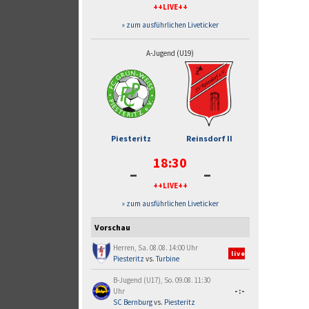
++LIVE++
» zum ausführlichen Liveticker
A-Jugend (U19)
Piesteritz
Reinsdorf II
18:30
-
-
++LIVE++
» zum ausführlichen Liveticker
Vorschau
Herren, Sa. 08.08. 14:00 Uhr
live
Piesteritz
vs.
Turbine
B-Jugend (U17), So. 09.08. 11:30
Uhr
-:-
SC Bernburg
vs.
Piesteritz