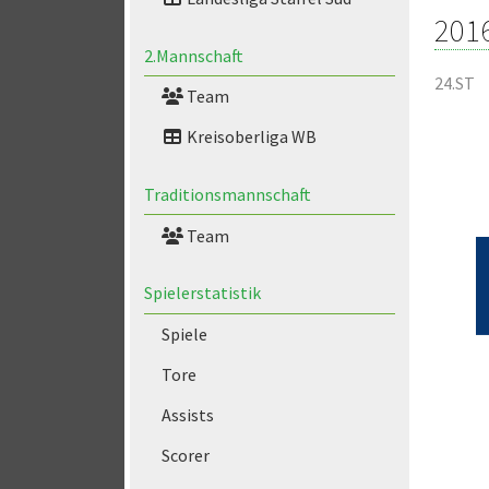
201
2.Mannschaft
24.ST
Team
Kreisoberliga WB
Traditionsmannschaft
Team
Spielerstatistik
Spiele
Tore
Assists
Scorer