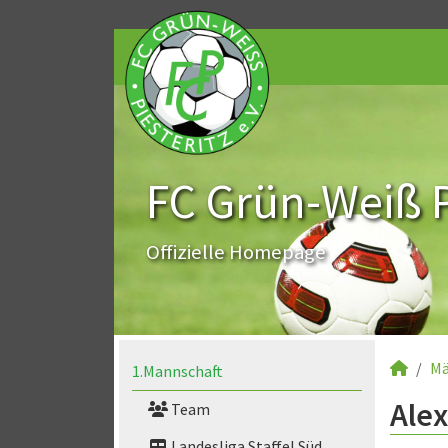
FC Grün-Weiß Pi
Offizielle Homepage
Mä
1.Mannschaft
Alex
Team
Landesliga Staffel Süd