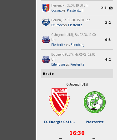
Herren, Fr. 31.07. 19:00 Uhr
2:1
Coswig
vs.
Piesteritz II
Herren, Sa. 01.08. 15:00 Uhr
2:2
Beilrode
vs.
Piesteritz
C-Jugend (U15), So. 02.08. 11:00
Uhr
6:5
Piesteritz
vs.
Eilenburg
B-Jugend (U17), Mi. 05.08. 18:00
Uhr
4:2
Eilenburg
vs.
Piesteritz
Heute
C-Jugend (U15)
FC Energie Cott...
Piesteritz
16:30
-
-