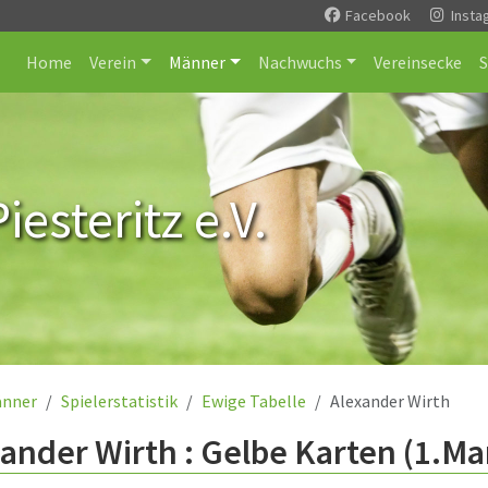
Facebook
Insta
Home
Verein
Männer
Nachwuchs
Vereinsecke
esteritz e.V.
nner
Spielerstatistik
Ewige Tabelle
Alexander Wirth
ander Wirth : Gelbe Karten (1.Ma