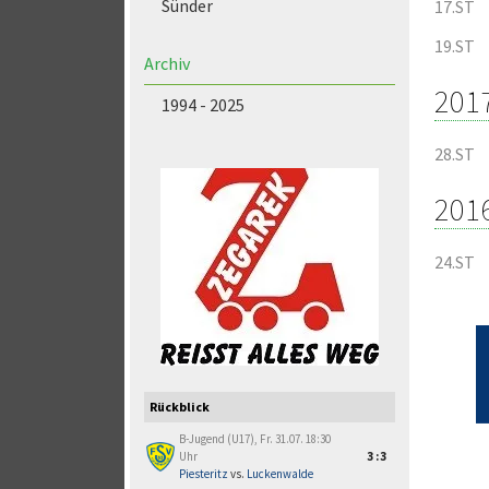
Sünder
17.ST
19.ST
Archiv
201
1994 - 2025
28.ST
201
24.ST
Rückblick
B-Jugend (U17), Fr. 31.07. 18:30
Uhr
3:3
Piesteritz
vs.
Luckenwalde