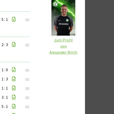
5 : 1
(1)
zum Profil
2 : 3
(1)
von
Alexander Wirth
1 : 0
(1)
1 : 3
(1)
1 : 1
(1)
3 : 1
(1)
5 : 1
(1)