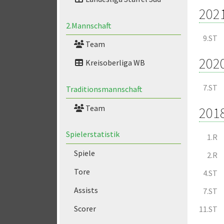
202
2.Mannschaft
9.ST
Team
202
Kreisoberliga WB
7.ST
Traditionsmannschaft
Team
201
Spielerstatistik
1.R
Spiele
2.R
Tore
4.ST
Assists
7.ST
Scorer
11.ST