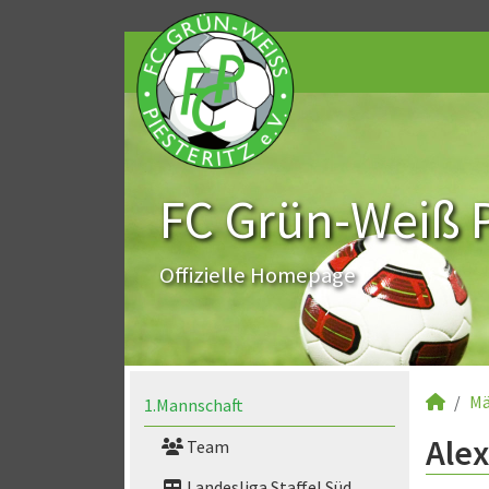
FC Grün-Weiß Pi
Offizielle Homepage
Mä
1.Mannschaft
Alex
Team
Landesliga Staffel Süd