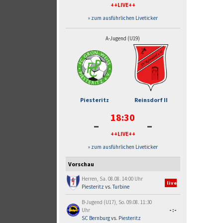
++LIVE++
» zum ausführlichen Liveticker
A-Jugend (U19)
Piesteritz
Reinsdorf II
18:30
-
-
++LIVE++
» zum ausführlichen Liveticker
Vorschau
Herren, Sa. 08.08. 14:00 Uhr
live
Piesteritz
vs.
Turbine
B-Jugend (U17), So. 09.08. 11:30
Uhr
-:-
SC Bernburg
vs.
Piesteritz