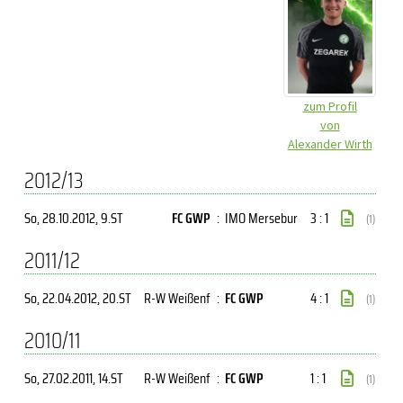
zum Profil
von
Alexander Wirth
2012/13
So, 28.10.2012
, 9.ST
FC GWP
:
IMO Mersebur
3 : 1
(1)
2011/12
So, 22.04.2012
, 20.ST
R-W Weißenf
:
FC GWP
4 : 1
(1)
2010/11
So, 27.02.2011
, 14.ST
R-W Weißenf
:
FC GWP
1 : 1
(1)