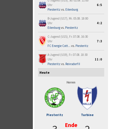
C-Jugend (U15), So. 02.08. 11:00
Uhr
6:5
Piesteritz
vs.
Eilenburg
B-Jugend (U17), Mi. 05.08. 18:00
Uhr
4:2
Eilenburg
vs.
Piesteritz
C-Jugend (U15), Fr. 07.08. 16:30
Uhr
7:3
FC Energie Cott...
vs.
Piesteritz
A-Jugend (U19), Fr. 07.08. 18:30
Uhr
11:0
Piesteritz
vs.
Reinsdorf II
Heute
Herren
Piesteritz
Turbine
Ende