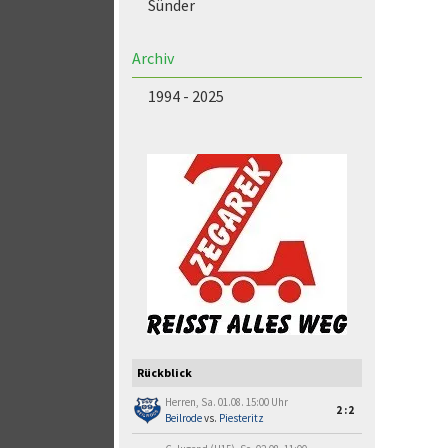
Sünder
Archiv
1994 - 2025
Rückblick
Herren, Sa. 01.08. 15:00 Uhr
2:2
Beilrode
vs.
Piesteritz