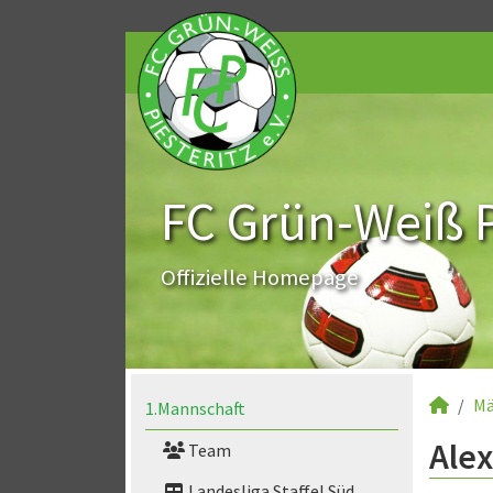
FC Grün-Weiß Pi
Offizielle Homepage
Mä
1.Mannschaft
Alex
Team
Landesliga Staffel Süd