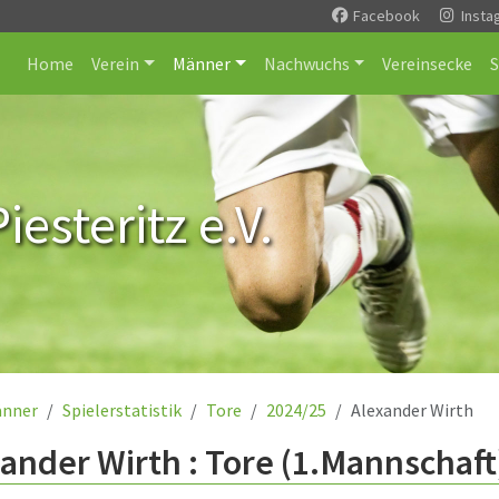
Facebook
Insta
Home
Verein
Männer
Nachwuchs
Vereinsecke
esteritz e.V.
nner
Spielerstatistik
Tore
2024/25
Alexander Wirth
ander Wirth : Tore (1.Mannschaft