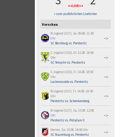
3
2
++LIVE++
» zum ausführlichen Liveticker
Vorschau
B-Jugend (U17), So. 09.08. 11:30
Uhr
-:-
SC Bernburg
vs.
Piesteritz
C-Jugend (U15), Di. 11.08. 18:00
Uhr
-:-
SC Templin
vs.
Piesteritz
C-Jugend (U15), Fr. 14.08. 18:00
Uhr
-:-
Luckenwalde
vs.
Piesteritz
B-Jugend (U17), Fr. 14.08. 18:30
Uhr
-:-
Piesteritz
vs.
Schenkenberg
B-Jugend (U17), Sa. 15.08. 12:00
Uhr
-:-
Piesteritz
vs.
Potsdam II
Herren, Sa. 15.08. 14:00 Uhr
-:-
SC Naumburg
vs.
Piesteritz