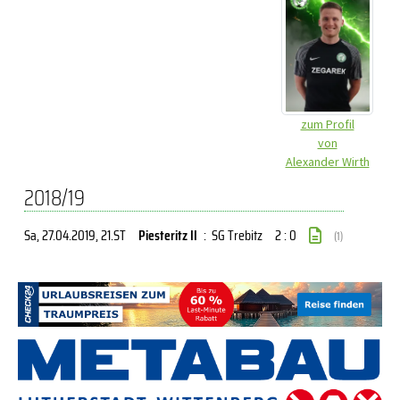
zum Profil
von
Alexander Wirth
2018/19
Sa, 27.04.2019
, 21.ST
Piesteritz II
:
SG Trebitz
2 : 0
(1)