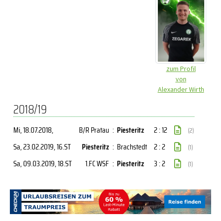
zum Profil
von
Alexander Wirth
2018/19
Mi, 18.07.2018
,
B/R Pratau
:
Piesteritz
2 : 12
(2)
Sa, 23.02.2019
, 16.ST
Piesteritz
:
Brachstedt
2 : 2
(1)
Sa, 09.03.2019
, 18.ST
1.FC WSF
:
Piesteritz
3 : 2
(1)