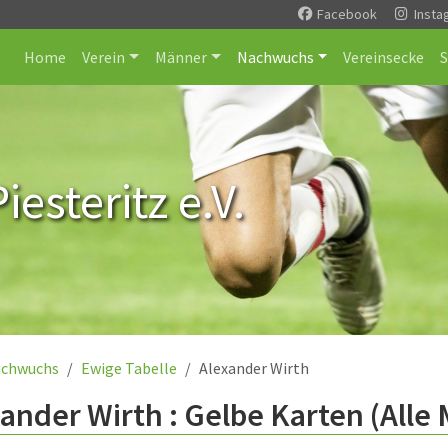
Facebook
Insta
Home
Verein
Männer
Nachwuchs
Vereinsecke
esteritz e.V.
chwuchs
Ewige Tabelle
Alexander Wirth
ander Wirth : Gelbe Karten (Alle