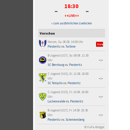
18:30
-
-
++LIVE++
» zum ausführlichen Liveticker
Vorschau
Herren, Sa. 08.08. 14:00 Uhr
live
Piesteritz
vs.
Turbine
B-Jugend (U17), So. 09.08. 11:30
Uhr
-:-
SC Bernburg
vs.
Piesteritz
C-Jugend (U15), Di. 11.08. 18:00
Uhr
-:-
SC Templin
vs.
Piesteritz
C-Jugend (U15), Fr. 14.08. 18:00
Uhr
-:-
Luckenwalde
vs.
Piesteritz
B-Jugend (U17), Fr. 14.08. 18:30
Uhr
-:-
Piesteritz
vs.
Schenkenberg
© FuPa-Widget