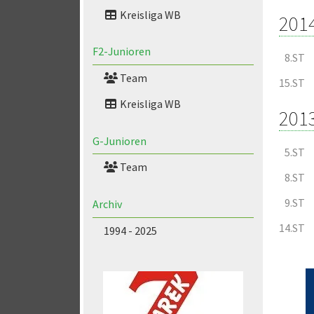
Kreisliga WB
201
F2-Junioren
8.ST
Team
15.ST
Kreisliga WB
201
G-Junioren
5.ST
Team
8.ST
9.ST
Archiv
14.ST
1994 - 2025