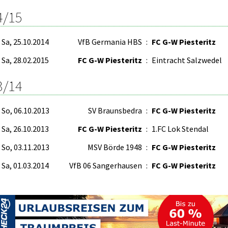
4/15
Sa, 25.10.2014
VfB Germania HBS
:
FC G-W Piesteritz
Sa, 28.02.2015
FC G-W Piesteritz
:
Eintracht Salzwedel
3/14
So, 06.10.2013
SV Braunsbedra
:
FC G-W Piesteritz
Sa, 26.10.2013
FC G-W Piesteritz
:
1.FC Lok Stendal
So, 03.11.2013
MSV Börde 1948
:
FC G-W Piesteritz
Sa, 01.03.2014
VfB 06 Sangerhausen
:
FC G-W Piesteritz