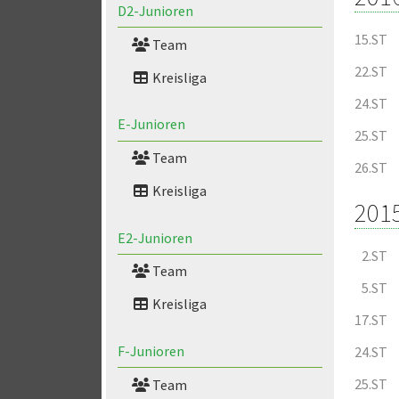
D2-Junioren
15.ST
Team
22.ST
Kreisliga
24.ST
E-Junioren
25.ST
Team
26.ST
Kreisliga
201
E2-Junioren
2.ST
Team
5.ST
Kreisliga
17.ST
F-Junioren
24.ST
25.ST
Team