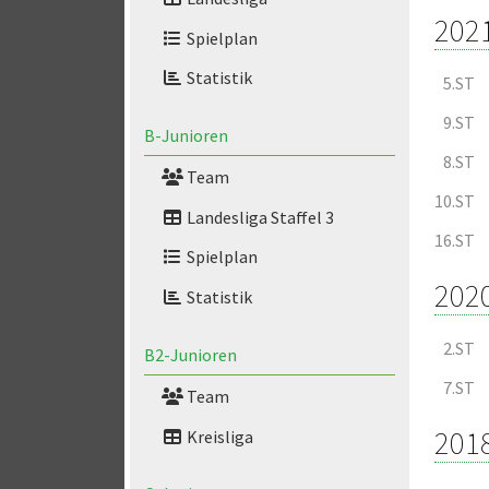
202
Spielplan
Statistik
5.ST
9.ST
B-Junioren
8.ST
Team
10.ST
Landesliga Staffel 3
16.ST
Spielplan
202
Statistik
2.ST
B2-Junioren
7.ST
Team
201
Kreisliga