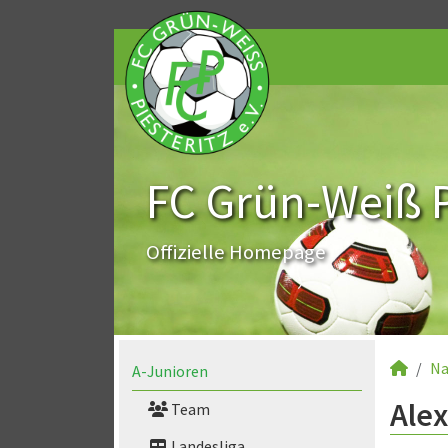
FC Grün-Weiß Pi
Offizielle Homepage
Na
A-Junioren
Alex
Team
Landesliga