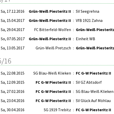
Sa, 17.12.2016
Grün-Weiß Piesteritz II
:
SV Seegrehna
Sa, 15.04.2017
Grün-Weiß Piesteritz II
:
VfB 1921 Zahna
Sa, 29.04.2017
FC Bitterfeld-Wolfen
:
Grün-Weiß Piesterit
So, 07.05.2017
Grün-Weiß Piesteritz II
:
Einheit WB
Sa, 13.05.2017
Grün-Weiß Pretzsch
:
Grün-Weiß Piesteritz
5/16
Sa, 22.08.2015
SG Blau-Weiß Klieken
:
FC G-W Piesteritz II
Sa, 12.09.2015
FC G-W Piesteritz II
:
SV GZ Abtsdorf
Sa, 27.02.2016
FC G-W Piesteritz II
:
SG Blau-Weiß Klieken
Sa, 23.04.2016
FC G-W Piesteritz II
:
SV Glück Auf Möhlau
Sa, 30.04.2016
SG 1919 Trebitz
:
FC G-W Piesteritz II