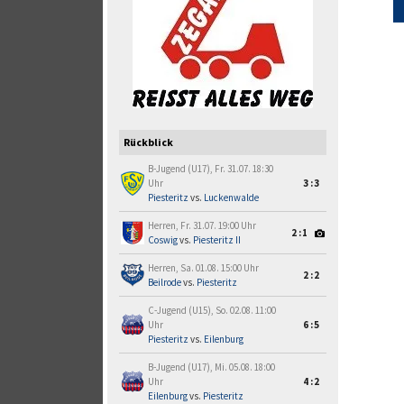
Rückblick
B-Jugend (U17), Fr. 31.07. 18:30
Uhr
3:3
Piesteritz
vs.
Luckenwalde
Herren, Fr. 31.07. 19:00 Uhr
2:1
Coswig
vs.
Piesteritz II
Herren, Sa. 01.08. 15:00 Uhr
2:2
Beilrode
vs.
Piesteritz
C-Jugend (U15), So. 02.08. 11:00
Uhr
6:5
Piesteritz
vs.
Eilenburg
B-Jugend (U17), Mi. 05.08. 18:00
Uhr
4:2
Eilenburg
vs.
Piesteritz