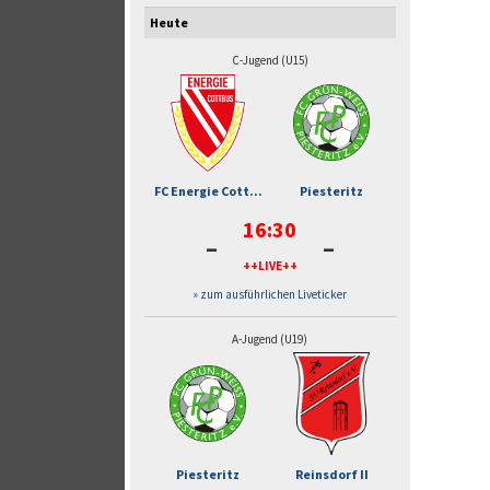
Heute
C-Jugend (U15)
FC Energie Cott...
Piesteritz
16:30
-
-
++LIVE++
» zum ausführlichen Liveticker
A-Jugend (U19)
Piesteritz
Reinsdorf II