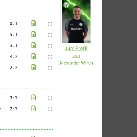
0 : 1
(1)
5 : 1
(1)
3 : 1
(1)
zum Profil
von
4 : 2
(1)
Alexander Wirth
2 : 2
(1)
3 : 3
(1)
z
2 : 3
(1)