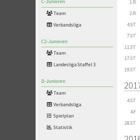
C-Junioren
1.R
2.R
Team
4.ST
Verbandsliga
7.ST
C2-Junioren
11.ST
Team
17.ST
Landesliga Staffel 3
19.ST
D-Junioren
201
Team
4.ST
Verbandsliga
AF
Spielplan
28.ST
Statistik
201