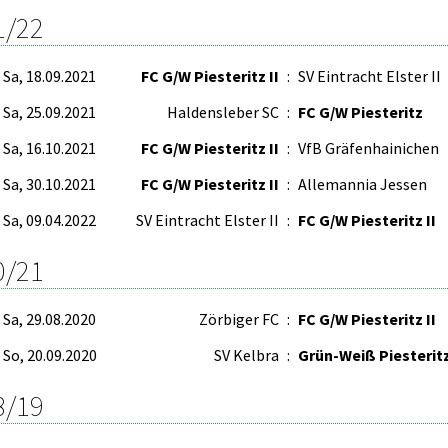
1/22
Sa, 18.09.2021
FC G/W Piesteritz II
:
SV Eintracht Elster II
Sa, 25.09.2021
Haldensleber SC
:
FC G/W Piesteritz
Sa, 16.10.2021
FC G/W Piesteritz II
:
VfB Gräfenhainichen
Sa, 30.10.2021
FC G/W Piesteritz II
:
Allemannia Jessen
Sa, 09.04.2022
SV Eintracht Elster II
:
FC G/W Piesteritz II
0/21
Sa, 29.08.2020
Zörbiger FC
:
FC G/W Piesteritz II
So, 20.09.2020
SV Kelbra
:
Grün-Weiß Piesterit
8/19