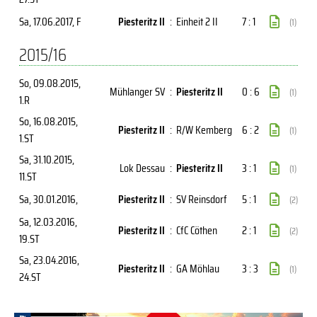
Sa, 17.06.2017
, F
Piesteritz II
:
Einheit 2 II
7 : 1
(1)
2015/16
So, 09.08.2015
,
Mühlanger SV
:
Piesteritz II
0 : 6
(1)
1.R
So, 16.08.2015
,
Piesteritz II
:
R/W Kemberg
6 : 2
(1)
1.ST
Sa, 31.10.2015
,
Lok Dessau
:
Piesteritz II
3 : 1
(1)
11.ST
Sa, 30.01.2016
,
Piesteritz II
:
SV Reinsdorf
5 : 1
(2)
Sa, 12.03.2016
,
Piesteritz II
:
CfC Cöthen
2 : 1
(2)
19.ST
Sa, 23.04.2016
,
Piesteritz II
:
GA Möhlau
3 : 3
(1)
24.ST