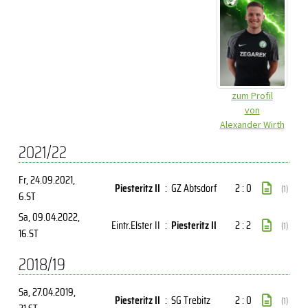
zum Profil
von
Alexander Wirth
2021/22
Fr, 24.09.2021
,
Piesteritz II
:
GZ Abtsdorf
2 : 0
(1)
6.ST
Sa, 09.04.2022
,
Eintr.Elster II
:
Piesteritz II
2 : 2
(1)
16.ST
2018/19
Sa, 27.04.2019
,
Piesteritz II
:
SG Trebitz
2 : 0
(1)