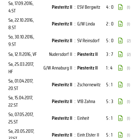
Sa, 17.09.2016
,
Piesteritz II
:
ESV Bergwitz
4 : 0
(1)
4.ST
Sa, 22.10.2016
,
Piesteritz II
:
G/W Linda
2 : 0
(1)
8.ST
So, 30.10.2016
,
Piesteritz II
:
SV Reinsdorf
5 : 0
(2)
9.ST
Sa, 12.11.2016
, VF
Nudersdorf II
:
Piesteritz II
3 : 7
(2)
Sa, 25.03.2017
,
G/W Annaburg II
:
Piesteritz II
1 : 4
(1)
HF
Sa, 01.04.2017
,
Piesteritz II
:
Zschornewitz
5 : 1
(1)
20.ST
Sa, 15.04.2017
,
Piesteritz II
:
VfB Zahna
5 : 3
(1)
22.ST
So, 07.05.2017
,
Piesteritz II
:
Einheit
5 : 1
(1)
25.ST
Sa, 20.05.2017
,
Piesteritz II
:
Eintr.Elster II
5 : 1
(1)
27.ST