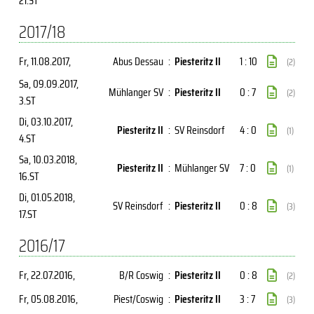
21.ST
2017/18
Fr, 11.08.2017
,
Abus Dessau
:
Piesteritz II
1 : 10
(2)
Sa, 09.09.2017
,
Mühlanger SV
:
Piesteritz II
0 : 7
(2)
3.ST
Di, 03.10.2017
,
Piesteritz II
:
SV Reinsdorf
4 : 0
(1)
4.ST
Sa, 10.03.2018
,
Piesteritz II
:
Mühlanger SV
7 : 0
(1)
16.ST
Di, 01.05.2018
,
SV Reinsdorf
:
Piesteritz II
0 : 8
(3)
17.ST
2016/17
Fr, 22.07.2016
,
B/R Coswig
:
Piesteritz II
0 : 8
(2)
Fr, 05.08.2016
,
Piest/Coswig
:
Piesteritz II
3 : 7
(3)