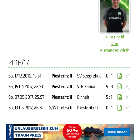
zum Profil
von
Alexander Wirth
2016/17
Sa, 17.12.2016
, 15.ST
Piesteritz II
:
SV Seegrehna
6 : 1
(1)
Sa, 15.04.2017
, 22.ST
Piesteritz II
:
VfB Zahna
5 : 3
(1)
So, 07.05.2017
, 25.ST
Piesteritz II
:
Einheit
5 : 1
(1)
Sa, 13.05.2017
, 26.ST
G/W Pretzsch
:
Piesteritz II
0 : 1
(1)