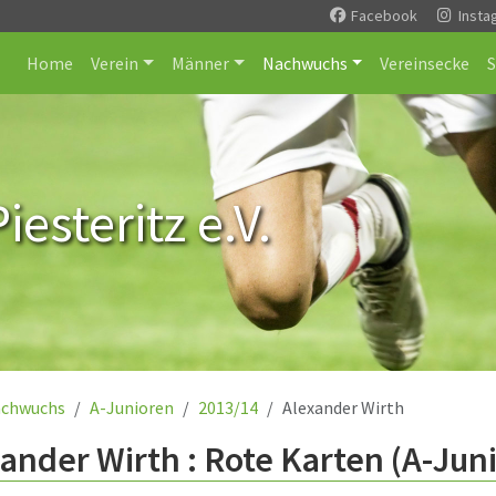
Facebook
Insta
Home
Verein
Männer
Nachwuchs
Vereinsecke
esteritz e.V.
chwuchs
A-Junioren
2013/14
Alexander Wirth
ander Wirth : Rote Karten (A-Jun