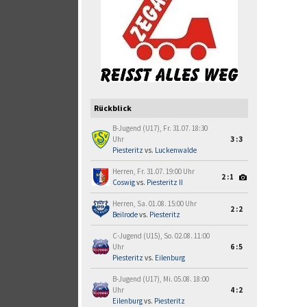
Rückblick
B-Jugend (U17), Fr. 31.07. 18:30
Uhr
3:3
Piesteritz
vs.
Luckenwalde
Herren, Fr. 31.07. 19:00 Uhr
2:1
Coswig
vs.
Piesteritz II
Herren, Sa. 01.08. 15:00 Uhr
2:2
Beilrode
vs.
Piesteritz
C-Jugend (U15), So. 02.08. 11:00
Uhr
6:5
Piesteritz
vs.
Eilenburg
B-Jugend (U17), Mi. 05.08. 18:00
Uhr
4:2
Eilenburg
vs.
Piesteritz