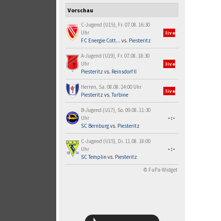
Vorschau
C-Jugend (U15), Fr. 07.08. 16:30
Uhr
live
FC Energie Cott...
vs.
Piesteritz
A-Jugend (U19), Fr. 07.08. 18:30
Uhr
live
Piesteritz
vs.
Reinsdorf II
Herren, Sa. 08.08. 14:00 Uhr
live
Piesteritz
vs.
Turbine
B-Jugend (U17), So. 09.08. 11:30
Uhr
-:-
SC Bernburg
vs.
Piesteritz
C-Jugend (U15), Di. 11.08. 18:00
Uhr
-:-
SC Templin
vs.
Piesteritz
© FuPa-Widget