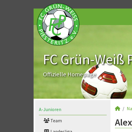
FC Grün-Weiß Pi
Offizielle Homepage
Na
A-Junioren
Alex
Team
Landesliga