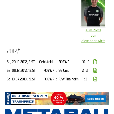
zum Profil
von
Alexander Wirth
2012/13
Sa, 20.10.2012
, 8.ST
Oebisfelde
:
FC GWP
10 : 0
Sa, 08.12.2012
, 13.ST
FC GWP
:
SG Union
2 : 2
Sa, 13.04.2013
, 19.ST
FC GWP
:
R/W Thalheim
1 : 3