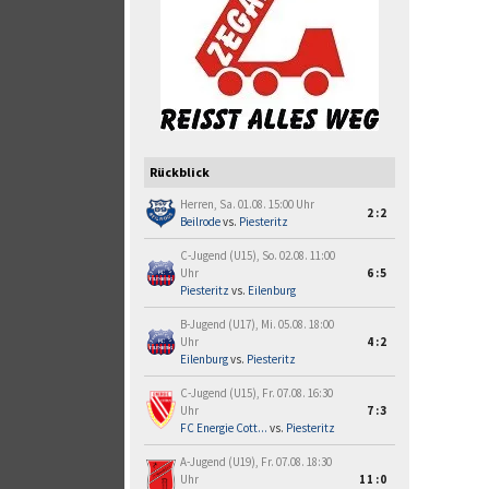
Rückblick
Herren, Sa. 01.08. 15:00 Uhr
2:2
Beilrode
vs.
Piesteritz
C-Jugend (U15), So. 02.08. 11:00
Uhr
6:5
Piesteritz
vs.
Eilenburg
B-Jugend (U17), Mi. 05.08. 18:00
Uhr
4:2
Eilenburg
vs.
Piesteritz
C-Jugend (U15), Fr. 07.08. 16:30
Uhr
7:3
FC Energie Cott...
vs.
Piesteritz
A-Jugend (U19), Fr. 07.08. 18:30
Uhr
11:0