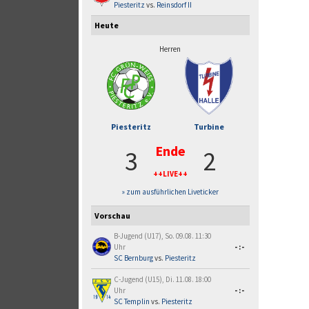
Piesteritz
vs.
Reinsdorf II
Heute
Herren
Piesteritz
Turbine
Ende
3
2
++LIVE++
» zum ausführlichen Liveticker
Vorschau
B-Jugend (U17), So. 09.08. 11:30
Uhr
-:-
SC Bernburg
vs.
Piesteritz
C-Jugend (U15), Di. 11.08. 18:00
Uhr
-:-
SC Templin
vs.
Piesteritz