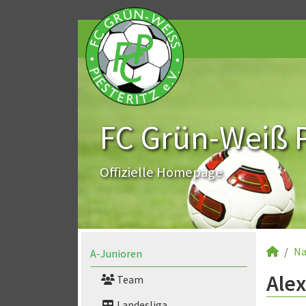
FC Grün-Weiß Pi
Offizielle Homepage
Na
A-Junioren
Alex
Team
Landesliga