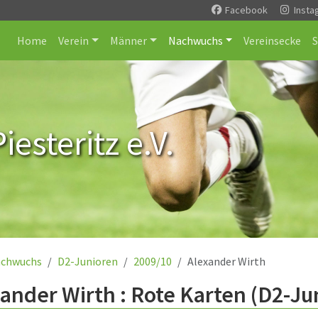
Facebook
Insta
Home
Verein
Männer
Nachwuchs
Vereinsecke
esteritz e.V.
chwuchs
D2-Junioren
2009/10
Alexander Wirth
ander Wirth : Rote Karten (D2-Ju