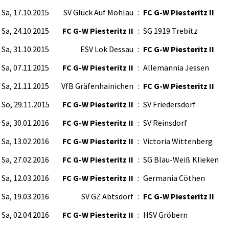
Sa, 17.10.2015
SV Glück Auf Möhlau
:
FC G-W Piesteritz II
Sa, 24.10.2015
FC G-W Piesteritz II
:
SG 1919 Trebitz
Sa, 31.10.2015
ESV Lok Dessau
:
FC G-W Piesteritz II
Sa, 07.11.2015
FC G-W Piesteritz II
:
Allemannia Jessen
Sa, 21.11.2015
VfB Gräfenhainichen
:
FC G-W Piesteritz II
So, 29.11.2015
FC G-W Piesteritz II
:
SV Friedersdorf
Sa, 30.01.2016
FC G-W Piesteritz II
:
SV Reinsdorf
Sa, 13.02.2016
FC G-W Piesteritz II
:
Victoria Wittenberg
Sa, 27.02.2016
FC G-W Piesteritz II
:
SG Blau-Weiß Klieken
Sa, 12.03.2016
FC G-W Piesteritz II
:
Germania Cöthen
Sa, 19.03.2016
SV GZ Abtsdorf
:
FC G-W Piesteritz II
Sa, 02.04.2016
FC G-W Piesteritz II
:
HSV Gröbern