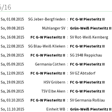
5/16
Sa, 01.08.2015
SG Jeber-Bergfrieden
:
FC G-W Piesteritz II
So, 09.08.2015
Mühlanger SV
:
Grün-Weiß Piesteritz II
So, 16.08.2015
FC G-W Piesteritz II
:
SV Rot-Weiß Kemberg
Sa, 22.08.2015
SG Blau-Weiß Klieken
:
FC G-W Piesteritz II
Sa, 29.08.2015
FC G-W Piesteritz II
:
SG 1948 Reppichau
Sa, 05.09.2015
Germania Cöthen
:
FC G-W Piesteritz II
Sa, 12.09.2015
FC G-W Piesteritz II
:
SV GZ Abtsdorf
Sa, 19.09.2015
HSV Gröbern
:
FC G-W Piesteritz II
Sa, 26.09.2015
TSV Elbe Aken
:
FC G-W Piesteritz II
Sa, 03.10.2015
FC G-W Piesteritz II
:
SV Germania Roßlau
So, 11.10.2015
Einheit WB
:
Grün-Weiß Piesteritz II