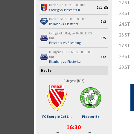
22.ST
Herren, Fr. 31.07. 19:00 Uhr
2:1
Coswig
vs.
Piesteritz II
23.ST
Herren, Sa. 01.08. 15:00 Uhr
2:2
24.ST
Beilrode
vs.
Piesteritz
C-Jugend (U15), So. 02.08. 11:00
25.ST
Uhr
6:5
Piesteritz
vs.
Eilenburg
27.ST
B-Jugend (U17), Mi. 05.08. 18:00
29.ST
Uhr
4:2
Eilenburg
vs.
Piesteritz
30.ST
Heute
C-Jugend (U15)
FC Energie Cott...
Piesteritz
16:30
-
-