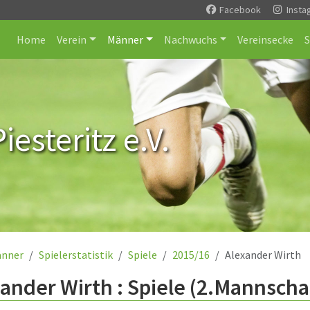
Facebook
Insta
Home
Verein
Männer
Nachwuchs
Vereinsecke
esteritz e.V.
nner
Spielerstatistik
Spiele
2015/16
Alexander Wirth
ander Wirth : Spiele (2.Mannscha