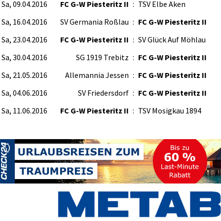
Sa, 09.04.2016
FC G-W Piesteritz II
:
TSV Elbe Aken
Sa, 16.04.2016
SV Germania Roßlau
:
FC G-W Piesteritz II
Sa, 23.04.2016
FC G-W Piesteritz II
:
SV Glück Auf Möhlau
Sa, 30.04.2016
SG 1919 Trebitz
:
FC G-W Piesteritz II
Sa, 21.05.2016
Allemannia Jessen
:
FC G-W Piesteritz II
Sa, 04.06.2016
SV Friedersdorf
:
FC G-W Piesteritz II
Sa, 11.06.2016
FC G-W Piesteritz II
:
TSV Mosigkau 1894