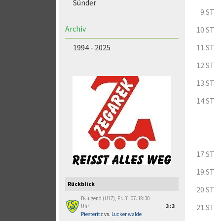
Sünder
9.ST
Archiv
10.ST
1994 - 2025
11.ST
12.ST
13.ST
14.ST
17.ST
19.ST
Rückblick
20.ST
B-Jugend (U17), Fr. 31.07. 18:30
21.ST
Uhr
3:3
Piesteritz
vs.
Luckenwalde