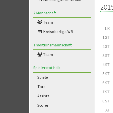
201
2.Mannschaft
Team
1.R
Kreisoberliga WB
1.ST
Traditionsmannschaft
2.ST
Team
3.ST
4.ST
Spielerstatistik
5.ST
Spiele
6.ST
Tore
7.ST
Assists
8.ST
Scorer
AF