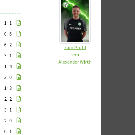
1 : 1
0 : 6
6 : 2
zum Profil
von
3 : 1
Alexander Wirth
1 : 4
3 : 0
1 : 3
2 : 2
3 : 1
2 : 0
0 : 1