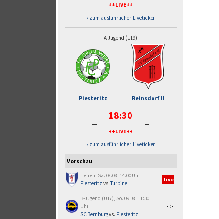
++LIVE++
» zum ausführlichen Liveticker
A-Jugend (U19)
Piesteritz
Reinsdorf II
18:30
-
-
++LIVE++
» zum ausführlichen Liveticker
Vorschau
Herren, Sa. 08.08. 14:00 Uhr
live
Piesteritz
vs.
Turbine
B-Jugend (U17), So. 09.08. 11:30
Uhr
-:-
SC Bernburg
vs.
Piesteritz