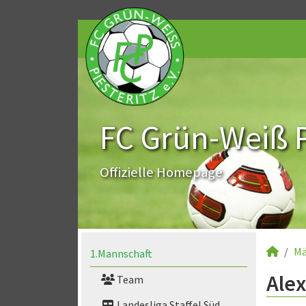
FC Grün-Weiß Pi
Offizielle Homepage
Mä
1.Mannschaft
Alex
Team
Landesliga Staffel Süd