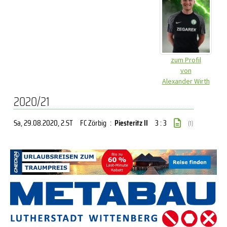
zum Profil
von
Alexander Wirth
2020/21
Sa, 29.08.2020
, 2.ST
FC Zörbig
:
Piesteritz II
3 : 3
(1)