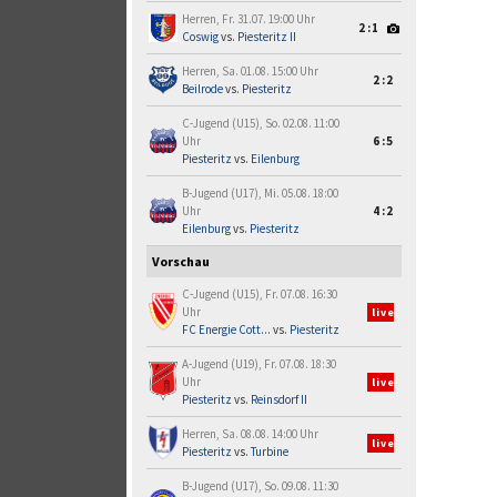
Herren, Fr. 31.07. 19:00 Uhr
2:1
Coswig
vs.
Piesteritz II
Herren, Sa. 01.08. 15:00 Uhr
2:2
Beilrode
vs.
Piesteritz
C-Jugend (U15), So. 02.08. 11:00
Uhr
6:5
Piesteritz
vs.
Eilenburg
B-Jugend (U17), Mi. 05.08. 18:00
Uhr
4:2
Eilenburg
vs.
Piesteritz
Vorschau
C-Jugend (U15), Fr. 07.08. 16:30
Uhr
live
FC Energie Cott...
vs.
Piesteritz
A-Jugend (U19), Fr. 07.08. 18:30
Uhr
live
Piesteritz
vs.
Reinsdorf II
Herren, Sa. 08.08. 14:00 Uhr
live
Piesteritz
vs.
Turbine
B-Jugend (U17), So. 09.08. 11:30