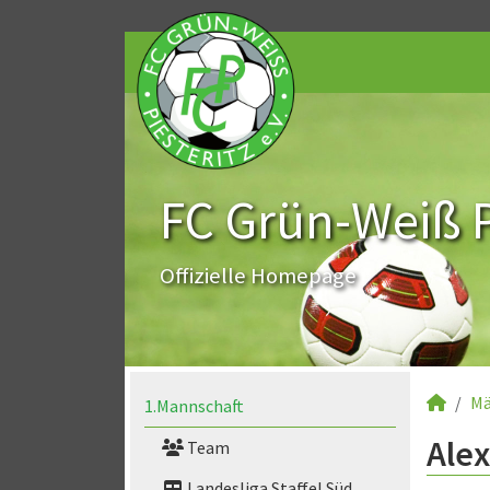
FC Grün-Weiß Pi
Offizielle Homepage
Mä
1.Mannschaft
Alex
Team
Landesliga Staffel Süd