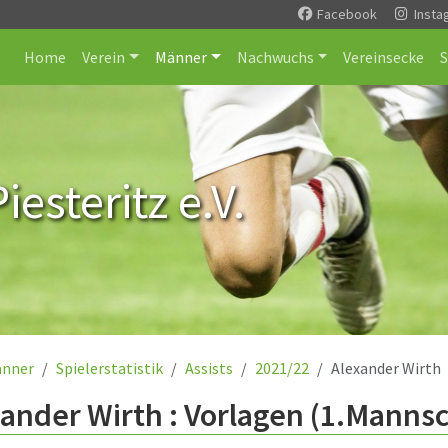
Facebook
Insta
Home
Verein
Männer
Nachwuchs
Vereinsecke
esteritz e.V.
nner
Spielerstatistik
Assists
2021/22
Alexander Wirth
ander Wirth : Vorlagen (1.Mannsc