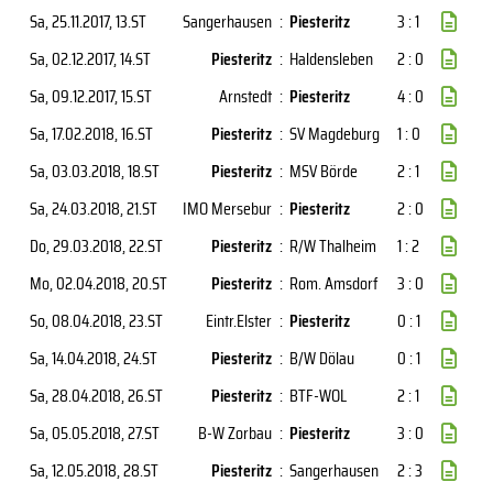
Sa, 25.11.2017
, 13.ST
Sangerhausen
:
Piesteritz
3 : 1
Sa, 02.12.2017
, 14.ST
Piesteritz
:
Haldensleben
2 : 0
Sa, 09.12.2017
, 15.ST
Arnstedt
:
Piesteritz
4 : 0
Sa, 17.02.2018
, 16.ST
Piesteritz
:
SV Magdeburg
1 : 0
Sa, 03.03.2018
, 18.ST
Piesteritz
:
MSV Börde
2 : 1
Sa, 24.03.2018
, 21.ST
IMO Mersebur
:
Piesteritz
2 : 0
Do, 29.03.2018
, 22.ST
Piesteritz
:
R/W Thalheim
1 : 2
Mo, 02.04.2018
, 20.ST
Piesteritz
:
Rom. Amsdorf
3 : 0
So, 08.04.2018
, 23.ST
Eintr.Elster
:
Piesteritz
0 : 1
Sa, 14.04.2018
, 24.ST
Piesteritz
:
B/W Dölau
0 : 1
Sa, 28.04.2018
, 26.ST
Piesteritz
:
BTF-WOL
2 : 1
Sa, 05.05.2018
, 27.ST
B-W Zorbau
:
Piesteritz
3 : 0
Sa, 12.05.2018
, 28.ST
Piesteritz
:
Sangerhausen
2 : 3