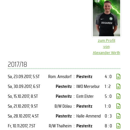
zum Profil
von
Alexander Wirth
2017/18
Sa, 23.09.2017
, 5.ST
Rom. Amsdorf
:
Piesteritz
4 : 0
Sa, 30.09.2017
, 6.ST
Piesteritz
:
IMO Mersebur
1 : 2
So, 15.10.2017
, 8.ST
Piesteritz
:
Eintr.Elster
5 : 0
Sa, 21.10.2017
, 9.ST
B/W Dölau
:
Piesteritz
1 : 0
Sa, 28.10.2017
, 4.ST
Piesteritz
:
Halle-Ammend
0 : 3
Fr, 10.11.2017
, 7.ST
R/W Thalheim
:
Piesteritz
8 : 0