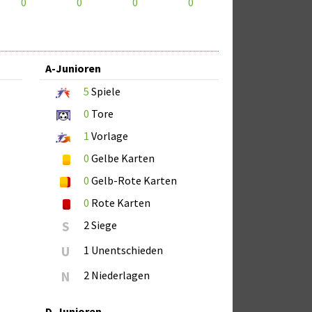
0
0
0
0
A-Junioren
5
Spiele
0
Tore
1
Vorlage
0
Gelbe Karten
0
Gelb-Rote Karten
0
Rote Karten
S
2 Siege
U
1 Unentschieden
N
2 Niederlagen
D-Junioren