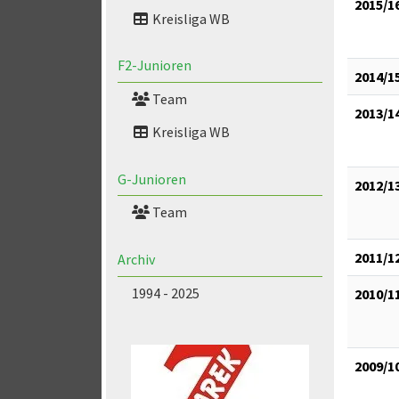
2015/1
Kreisliga WB
F2-Junioren
2014/1
Team
2013/1
Kreisliga WB
G-Junioren
2012/1
Team
2011/1
Archiv
1994 - 2025
2010/1
2009/1