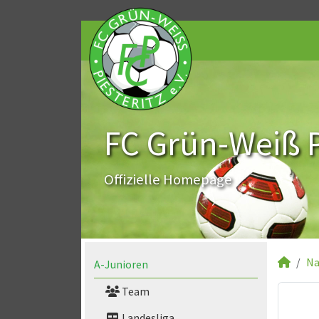
FC Grün-Weiß Pi
Offizielle Homepage
Na
A-Junioren
Team
Landesliga