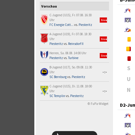
Vorschau
C-Jugend (U15), Fr. 07.08. 16:30
Uhr
live
FC Energie Cott...
vs.
Piesteritz
A-Jugend (U19), Fr. 07.08. 18:30
Uhr
live
Piesteritz
vs.
Reinsdorf II
Herren, Sa. 08.08. 14:00 Uhr
live
Piesteritz
vs.
Turbine
S
B-Jugend (U17), So. 09.08. 11:30
Uhr
-:-
SC Bernburg
vs.
Piesteritz
U
C-Jugend (U15), Di. 11.08. 18:00
N
Uhr
-:-
SC Templin
vs.
Piesteritz
© FuPa-Widget
D2-Jun