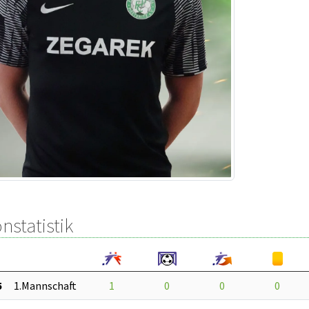
nstatistik
5
1.Mannschaft
1
0
0
0