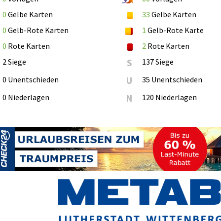
0
Gelbe Karten
33
Gelbe Karten
0
Gelb-Rote Karten
1
Gelb-Rote Karte
0
Rote Karten
2
Rote Karten
2 Siege
S
137 Siege
0 Unentschieden
U
35 Unentschieden
0 Niederlagen
N
120 Niederlagen