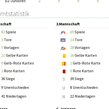
D2-Junioren
2
0
0
0
mtstatistik
schaft
2.Mannschaft
82
Spiele
69
Spiele
3
Tore
14
Tore
5
Vorlagen
28
Vorlagen
11
Gelbe Karten
16
Gelbe Karten
0
Gelb-Rote Karten
1
Gelb-Rote Karte
2
Rote Karten
0
Rote Karten
36 Siege
S
39 Siege
9 Unentschieden
U
8 Unentschieden
41 Niederlagen
N
22 Niederlagen
oren
C-Junioren