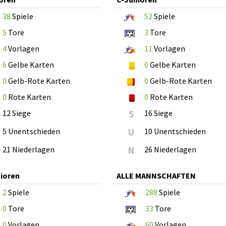
38
Spiele
52
Spiele
5
Tore
3
Tore
4
Vorlagen
11
Vorlagen
6
Gelbe Karten
0
Gelbe Karten
0
Gelb-Rote Karten
0
Gelb-Rote Karten
0
Rote Karten
0
Rote Karten
12 Siege
S
16 Siege
5 Unentschieden
U
10 Unentschieden
21 Niederlagen
N
26 Niederlagen
ioren
ALLE MANNSCHAFTEN
2
Spiele
288
Spiele
0
Tore
33
Tore
0
Vorlagen
60
Vorlagen