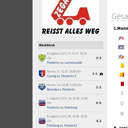
Gesa
1.Mann
Rückblick
B-Jugend (U17), Fr. 31.07. 18:30
Uhr
3:3
Piesteritz
vs.
Luckenwalde
Herren, Fr. 31.07. 19:00 Uhr
2:1
Coswig
vs.
Piesteritz II
Herren, Sa. 01.08. 15:00 Uhr
2:2
Beilrode
vs.
Piesteritz
S
C-Jugend (U15), So. 02.08. 11:00
U
Uhr
6:5
Piesteritz
vs.
Eilenburg
N
B-Jugend (U17), Mi. 05.08. 18:00
Uhr
4:2
Eilenburg
vs.
Piesteritz
B-Juni