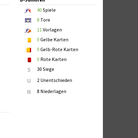
40
Spiele
8
Tore
11
Vorlagen
0
Gelbe Karten
0
Gelb-Rote Karten
0
Rote Karten
S
30 Siege
U
2 Unentschieden
N
8 Niederlagen