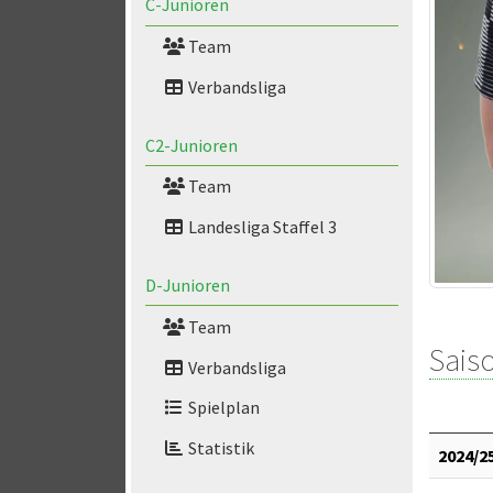
C-Junioren
Team
Verbandsliga
C2-Junioren
Team
Landesliga Staffel 3
D-Junioren
Team
Saiso
Verbandsliga
Spielplan
Statistik
2024/2