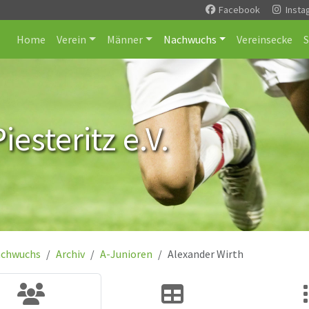
Facebook
Insta
Home
Verein
Männer
Nachwuchs
Vereinsecke
esteritz e.V.
chwuchs
Archiv
A-Junioren
Alexander Wirth