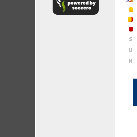
S
U
N